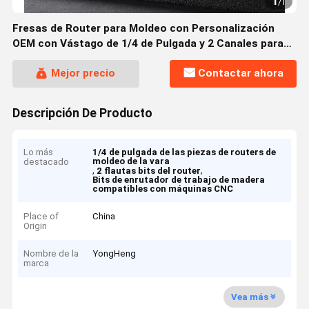
1
/
1
Fresas de Router para Moldeo con Personalización
OEM con Vástago de 1/4 de Pulgada y 2 Canales para
Carpintería de Precisión
Mejor precio
Contactar ahora
Descripción De Producto
Lo más
1/4 de pulgada de las piezas de routers de
moldeo de la vara
destacado
,
,
2 flautas bits del router
Bits de enrutador de trabajo de madera
compatibles con máquinas CNC
Place of
China
Origin
Nombre de la
YongHeng
marca
Vea más