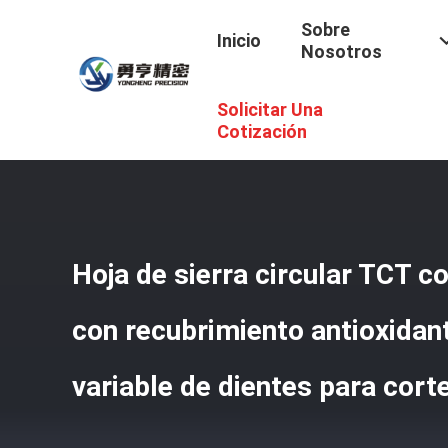
Sobre
Inicio
Nosotros
Solicitar Una
Inicio
/
Productos
/
Hoja De Sierra Circular Del Tct
/
Hoja 
Cotización
Hoja de sierra circular TCT c
con recubrimiento antioxidan
variable de dientes para cort