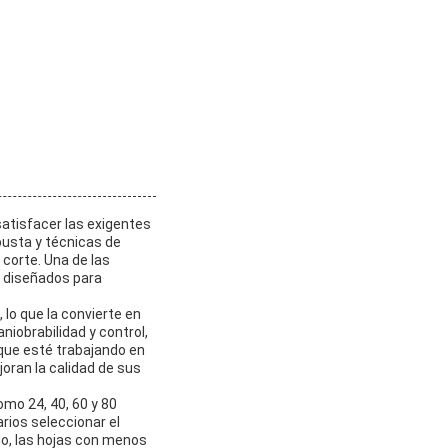
satisfacer las exigentes
busta y técnicas de
 corte. Una de las
e diseñados para
lo que la convierte en
niobrabilidad y control,
 que esté trabajando en
oran la calidad de sus
mo 24, 40, 60 y 80
rios seleccionar el
lo, las hojas con menos