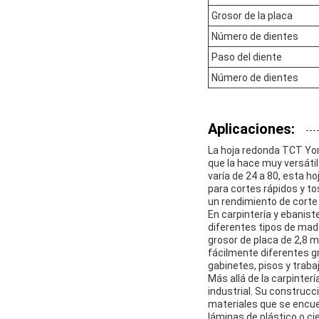
Grosor de la placa
Número de dientes
Paso del diente
Número de dientes
Aplicaciones:
La hoja redonda TCT Yon
que la hace muy versáti
varía de 24 a 80, esta 
para cortes rápidos y to
un rendimiento de corte 
En carpintería y ebanist
diferentes tipos de ma
grosor de placa de 2,8 
fácilmente diferentes g
gabinetes, pisos y traba
Más allá de la carpinte
industrial. Su construc
materiales que se encue
láminas de plástico o c