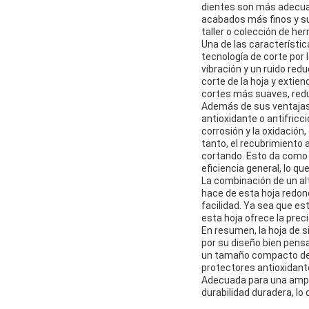
dientes son más adecua
acabados más finos y sua
taller o colección de he
Una de las característic
tecnología de corte por 
vibración y un ruido red
corte de la hoja y extie
cortes más suaves, redu
Además de sus ventajas 
antioxidante o antifricc
corrosión y la oxidación
tanto, el recubrimiento a
cortando. Esto da como 
eficiencia general, lo q
La combinación de un al
hace de esta hoja redon
facilidad. Ya sea que es
esta hoja ofrece la prec
En resumen, la hoja de s
por su diseño bien pens
un tamaño compacto de 4
protectores antioxidante
Adecuada para una ampli
durabilidad duradera, lo