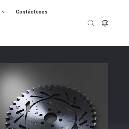
Contáctenos
ante Y Número Variable De Dientes Para Cortes Versátiles