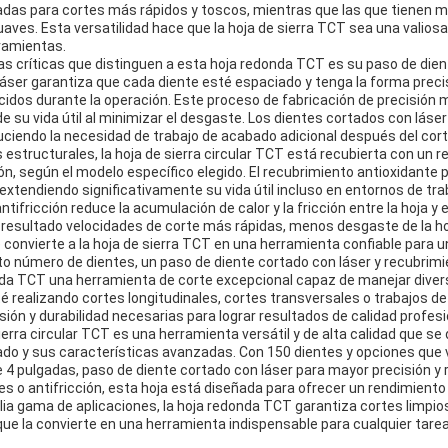
das para cortes más rápidos y toscos, mientras que las que tienen m
ves. Esta versatilidad hace que la hoja de sierra TCT sea una valiosa 
rramientas.
as críticas que distinguen a esta hoja redonda TCT es su paso de dien
láser garantiza que cada diente esté espaciado y tenga la forma precis
ucidos durante la operación. Este proceso de fabricación de precisión m
nde su vida útil al minimizar el desgaste. Los dientes cortados con lás
ciendo la necesidad de trabajo de acabado adicional después del cort
estructurales, la hoja de sierra circular TCT está recubierta con un 
ión, según el modelo específico elegido. El recubrimiento antioxidante p
, extendiendo significativamente su vida útil incluso en entornos de t
ntifricción reduce la acumulación de calor y la fricción entre la hoja y 
resultado velocidades de corte más rápidas, menos desgaste de la h
ue convierte a la hoja de sierra TCT en una herramienta confiable para 
to número de dientes, un paso de diente cortado con láser y recubrim
da TCT una herramienta de corte excepcional capaz de manejar diver
té realizando cortes longitudinales, cortes transversales o trabajos de 
isión y durabilidad necesarias para lograr resultados de calidad profesi
ierra circular TCT es una herramienta versátil y de alta calidad que s
ado y sus características avanzadas. Con 150 dientes y opciones que v
 pulgadas, paso de diente cortado con láser para mayor precisión y
s o antifricción, esta hoja está diseñada para ofrecer un rendimiento
a gama de aplicaciones, la hoja redonda TCT garantiza cortes limpios
 que la convierte en una herramienta indispensable para cualquier tarea