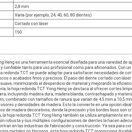
2,8 mm
Varía (por ejemplo, 24, 40, 60, 80 dientes)
Cortado con láser
150
g Heng es una herramienta esencial diseñada para una variedad de apl
l y confiable tanto para uso profesional como para aficionados. Con u
hoja redonda TCT se puede adaptar para satisfacer necesidades de cort
scos o acabados finos y precisos. El paso del diente cortado con láser 
suave, minimizando el desperdicio de material y mejorando la eficienc
ería, la hoja redonda TCT Yong Heng se destaca al ofrecer cortes limpi
dera, incluyendo madera dura, madera blanda, contrachapado y mater
mm, combinado con tamaños de ranura que varían de 4,5 mm a 10,5 mm
rosores y densidades de madera. Esto la convierte en una opción ideal
jos de madera decorativos, donde la precisión y los bordes lisos son cr
ría, la hoja redonda TCT Yong Heng también se utiliza ampliamente en 
ción robusta y sus múltiples configuraciones de dientes la hacen adec
ntran en las industrias de fabricación y construcción. Ya sea para co
iertos metales no ferrosos, esta hoja redonda TCT proporciona durabil