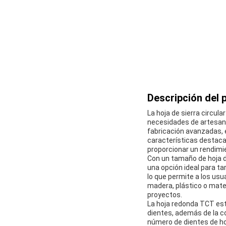
Descripción del 
La hoja de sierra circul
necesidades de artesano
fabricación avanzadas, e
características destac
proporcionar un rendimi
Con un tamaño de hoja de
una opción ideal para ta
lo que permite a los usu
madera, plástico o mate
proyectos.
La hoja redonda TCT est
dientes, además de la co
número de dientes de ho