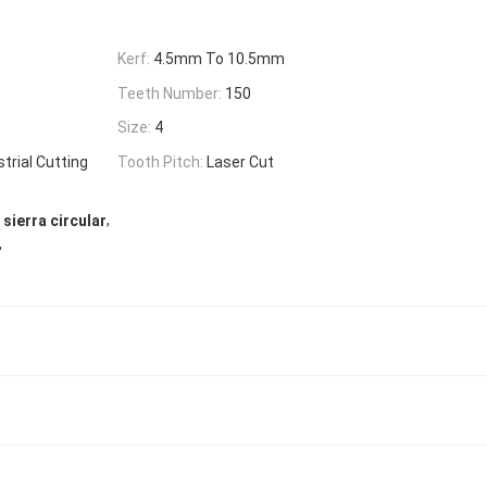
Kerf:
4.5mm To 10.5mm
Teeth Number:
150
Size:
4
trial Cutting
Tooth Pitch:
Laser Cut
,
sierra circular
,