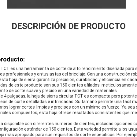
DESCRIPCIÓN DE PRODUCTO
producto:
ar TCT es una herramienta de corte de alto rendimiento diseñada para 
s profesionales y entusiastas del bricolaje. Con una construcción ro
sta hoja de sierra garantiza precisión, durabilidad y eficiencia en cada
adas de este producto son sus 150 dientes afilados, meticulosament
ento de corte suave y preciso en una variedad de materiales.
 4 pulgadas, la hoja de sierra circular TCT es compacta pero potente, 
reas de corte detalladas e intrincadas. Su tamaño permite una fácil ma
arios lograr cortes limpios y precisos con un mínimo esfuerzo. Ya sea
riales compuestos, esta hoja ofrece resultados consistentes que mej
á disponible con diferentes números de dientes, incluidas opciones co
nfiguración estándar de 150 dientes. Esta variedad permite a los usua
ja más apropiado para sus requisitos de corte específicos. Por ejemp