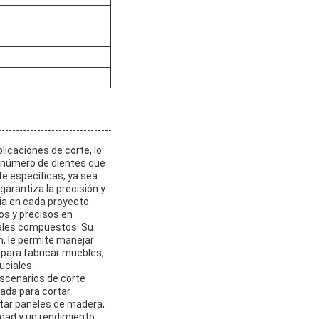
icaciones de corte, lo
n número de dientes que
e específicas, ya sea
garantiza la precisión y
ia en cada proyecto.
os y precisos en
iales compuestos. Su
, le permite manejar
 para fabricar muebles,
uciales.
escenarios de corte
uada para cortar
rtar paneles de madera,
idad y un rendimiento