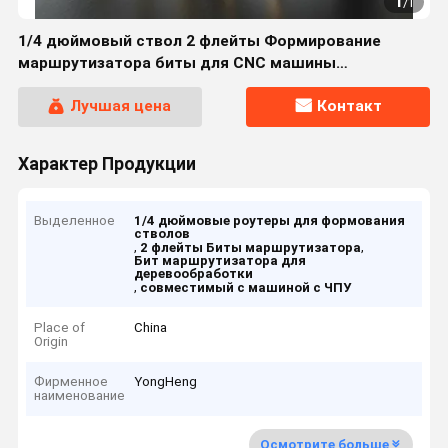
1
/
1
1/4 дюймовый ствол 2 флейты Формирование
маршрутизатора биты для CNC машины
деревообработки и настройки формовки
Лучшая цена
Контакт
Характер Продукции
Выделенное
1/4 дюймовые роутеры для формования
стволов
,
,
2 флейты Биты маршрутизатора
Бит маршрутизатора для
деревообработки
,
совместимый с машиной с ЧПУ
Place of
China
Origin
Фирменное
YongHeng
наименование
Осмотрите больше