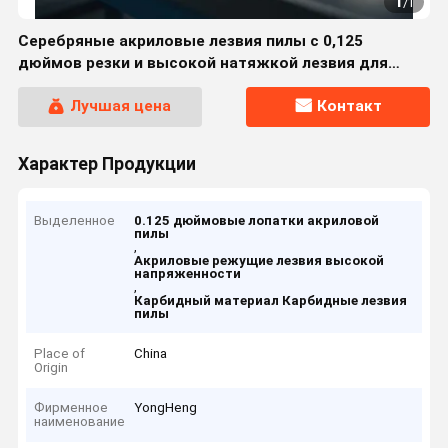
1
/
1
Серебряные акриловые лезвия пилы с 0,125
дюймов резки и высокой натяжкой лезвия для
точной резки в производстве
Лучшая цена
Контакт
Характер Продукции
Выделенное
0.125 дюймовые лопатки акриловой
пилы
,
Акриловые режущие лезвия высокой
напряженности
,
Карбидный материал Карбидные лезвия
пилы
Place of
China
Origin
Фирменное
YongHeng
наименование