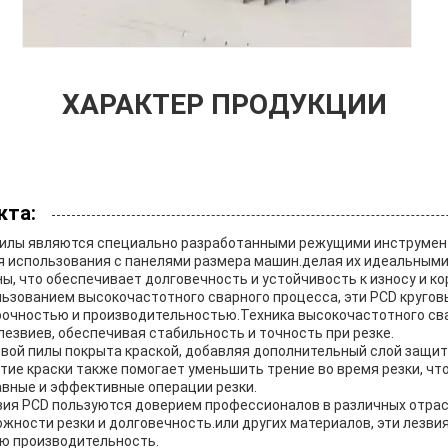
ХАРАКТЕР ПРОДУКЦИИ
кта:
пилы являются специально разработанными режущими инструмен
я использования с панелями размера машин.делая их идеальными
ы, что обеспечивает долговечность и устойчивость к износу и ко
льзованием высокочастотного сварного процесса, эти PCD кругов
рочностью и производительностью.Техника высокочастотного св
езвиев, обеспечивая стабильность и точность при резке.
овой пилы покрыта краской, добавляя дополнительный слой защи
тие краски также помогает уменьшить трение во время резки, чт
авные и эффективные операции резки.
вия PCD пользуются доверием профессионалов в различных отрас
жности резки и долговечность.или других материалов, эти лезви
ю производительность.