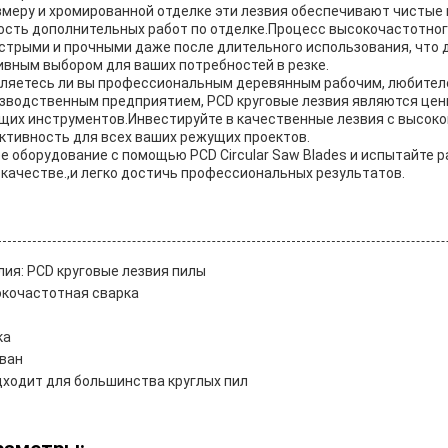
меру и хромированной отделке эти лезвия обеспечивают чистые и
сть дополнительных работ по отделке.Процесс высокочастотного
стрыми и прочными даже после длительного использования, что 
вным выбором для ваших потребностей в резке.
являетесь ли вы профессиональным деревянным рабочим, любите
изводственным предприятием, PCD круговые лезвия являются це
щих инструментов.Инвестируйте в качественные лезвия с высоко
ктивность для всех ваших режущих проектов.
 оборудование с помощью PCD Circular Saw Blades и испытайте р
качестве.,и легко достичь профессиональных результатов.
ия: PCD круговые лезвия пилы
окочастотная сварка
ка
ован
ходит для большинства круглых пил