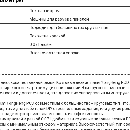
раметры:
Покрытые хром
Машины для размера панелей
Подходит для большинства круглых пил
Покрытие краской
0.071 дюйм
Высокочастотная сварка
 высококачественной резки, Круговые лезвия пилы YongHeng PCD
 широкого спектра режущих приложений.Эти круговые пиловые л
очности и долговечности, что делает их универсальным инструм
вия YongHeng PCD совместимы с большинством круговых пил, что
в, так и для любителей DIY.строительные задания, или другие ре
ют надежную производительность и эффективность.
ия краской и резкой 0,071 дюйма, эти круговые пиловые лезвия 
резы с минимальным отходом материала.Высокочастотный тип св
ность лезвиев, способный выдерживать тяжелое использование 