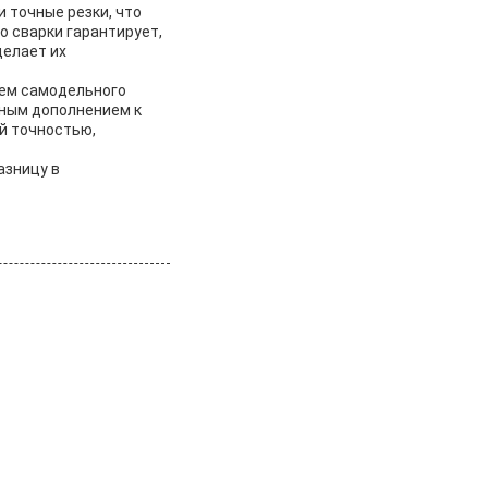
 точные резки, что
 сварки гарантирует,
делает их
лем самодельного
нным дополнением к
й точностью,
азницу в