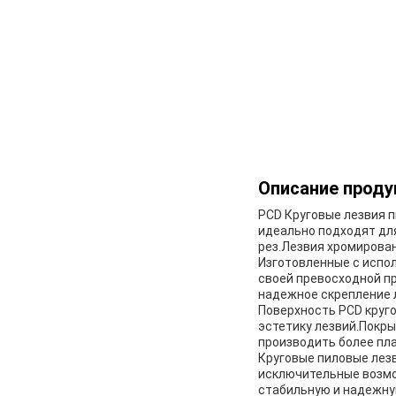
Описание проду
PCD Круговые лезвия 
идеально подходят дл
рез.Лезвия хромирован
Изготовленные с испо
своей превосходной п
надежное скрепление л
Поверхность PCD круг
эстетику лезвий.Покры
производить более пл
Круговые пиловые лез
исключительные возмо
стабильную и надежну