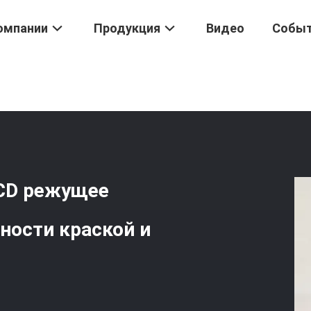
омпании
Продукция
Видео
Собы
ы PCD
/
Высокочастотная Сварка PCD Режущее Лезвие С Покрыти
PCD режущее
ности краской и