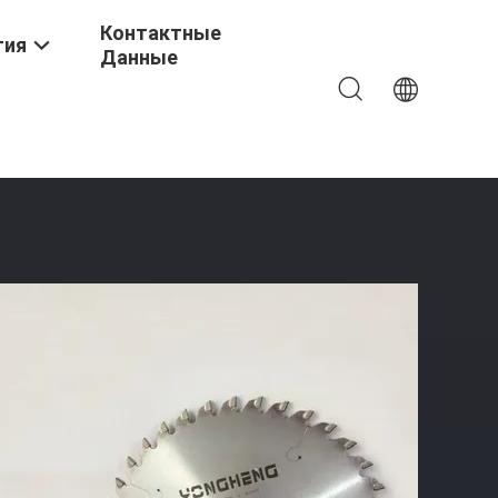
Контактные
тия
Данные
ем Поверхности Краской И Хромной Отделкой