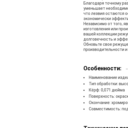
Благодаря точному раз
уменьшает необходимо
что лезвия остаются о
экономически эффекти
Независимо от того, 
изготовления или про
вашей коллекции режу
долговечность и эффе
Обновьте свое режущее
производительности и 
Особенности:
Наименование издел
Тип обработки: выс
Кёрф: 0,071 дюйма
Поверхность: окрас
Окончание: хромир
Совместимость: под