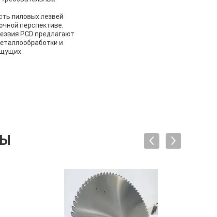
сть пиловых лезвей
очной перспективе.
 лезвия PCD предлагают
металлообработки и
ищущих
ТЫ