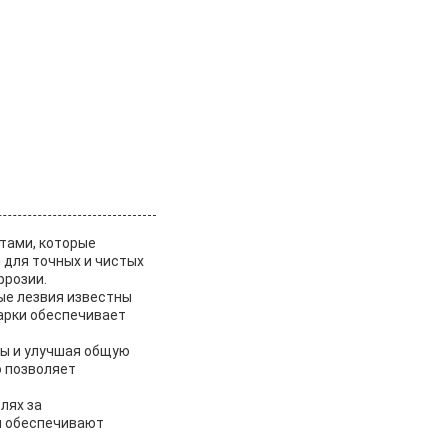
тами, которые
 для точных и чистых
ррозии.
ые лезвия известны
арки обеспечивает
ты и улучшая общую
о позволяет
лях за
я обеспечивают