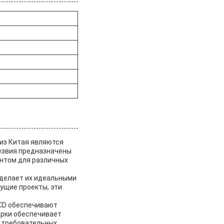
 из Китая являются
езвия предназначены
ентом для различных
 делает их идеальными
жущие проекты, эти
PCD обеспечивают
арки обеспечивает
в требовательных