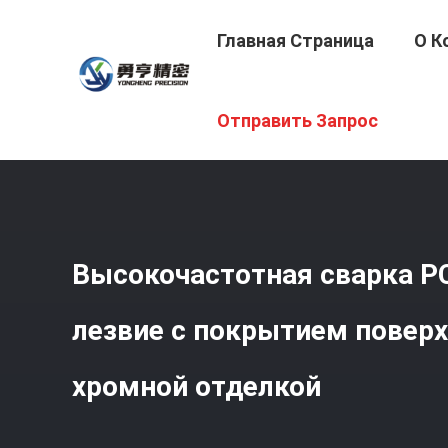
Главная Страница
О К
Главная Страница
/
Продукция
/
Круговые Лезвия Пил
Отправить Запрос
Высокочастотная сварка 
лезвие с покрытием поверх
хромной отделкой