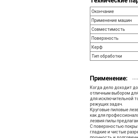
Технические па
Окончание
Применение машин
Совместимость
Поверхность
Керф
Тип обработки
Применение:
Когда дело доходит до
отличным выбором для
для исключительной т
режущих задач.
Круговые пиловые лез
как для профессионало
лезвия пилы предлага
С поверхностью покрыт
гладкие и чистые раз
прочность и долговеч