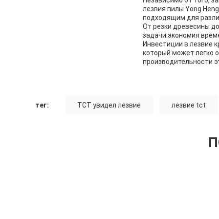
лезвия пилы Yong Hen
подходящим для разли
От резки древесины до
задачи.экономия време
Инвестиции в лезвие 
который может легко 
производительности эт
тег:
TCT увидел лезвие
лезвие tct
П