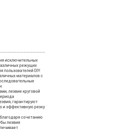
ния исключительных
 различных режущих
я пользователей DIY.
зличных материалов с
последовательные
и.
и, лезвие круговой
периода
езвия, гарантируют
ую и эффективную резку
 благодаря сочетанию
убы лезвия
спечивает