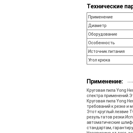
Технические па
Применение
Диаметр
Оборудование
Особенность
Источник питания
Угол крюка
Применение:
Круговая пила Yong H
спектра применений.Эт
Круговая пила Yong H
требований к резке и 
Этот круглый лезвие 
результатов резки.Исп
автоматические шлифо
стандартам, гарантир
Независимо от того, з