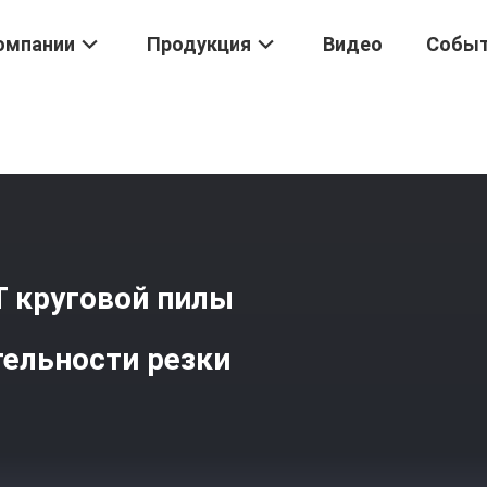
омпании
Продукция
Видео
Собы
 Tct
/
10 Градусов Угол Крюка ТКТ Круговой Пилы Для Постоянно
Т круговой пилы
тельности резки