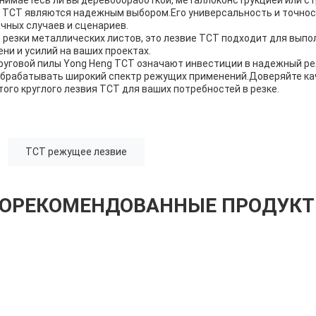
g TCT являются надежным выбором.Его универсальность и точнос
чных случаев и сценариев.
 резки металлических листов, это лезвие TCT подходит для выпо
ни и усилий на ваших проектах.
круговой пилы Yong Heng TCT означают инвестиции в надежный р
обрабатывать широкий спектр режущих применений.Доверяйте ка
ого круглого лезвия TCT для ваших потребностей в резке.
TCT режущее лезвие
ОРЕКОМЕНДОВАННЫЕ ПРОДУК