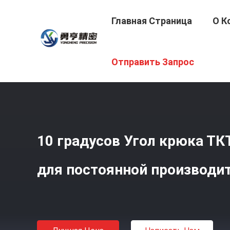
Главная Страница
О К
Главная Страница
/
Продукция
/
Лезвие Круглой Пилы
Отправить Запрос
10 градусов Угол крюка ТК
для постоянной производи