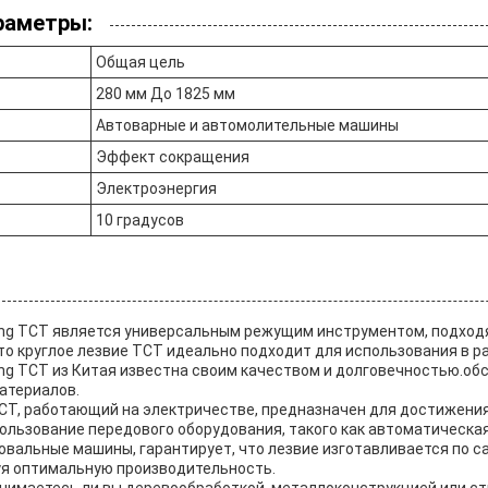
раметры:
Общая цель
280 мм До 1825 мм
Автоварные и автомолительные машины
Эффект сокращения
Электроэнергия
10 градусов
eng TCT является универсальным режущим инструментом, подхо
о круглое лезвие TCT идеально подходит для использования в ра
eng TCT из Китая известна своим качеством и долговечностью.о
материалов.
TCT, работающий на электричестве, предназначен для достижени
ользование передового оборудования, такого как автоматическая
вальные машины, гарантирует, что лезвие изготавливается по 
уя оптимальную производительность.
анимаетесь ли вы деревообработкой, металлоконструкцией или с