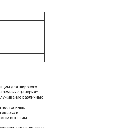
дящим для широкого
зличных сценариях..
бслуживание различных
я постоянных
 сварка и
самым высоким
троительством, круглые