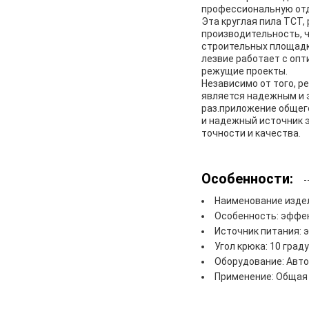
профессиональную отд
Эта круглая пила TCT
производительность, ч
строительных площадк
лезвие работает с оп
режущие проекты.
Независимо от того, р
является надежным и 
раз.приложение общег
и надежный источник 
точности и качества.
Особенности:
Наименование издел
Особенность: эффек
Источник питания: 
Угол крюка: 10 град
Оборудование: Авт
Применение: Общая