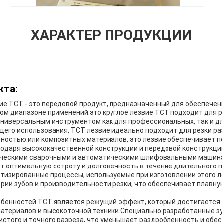
ХАРАКТЕР ПРОДУКЦИИ
кта:
ие TCT - это передовой продукт, предназначенный для обеспече
ком диапазоне применений.это круглое лезвие TCT подходит для
 универсальным инструментом как для профессиональных, так и дл
щего использования, TCT лезвие идеально подходит для резки ра
ностью.или композитных материалов, это лезвие обеспечивает 
годаря высококачественной конструкции и передовой конструкци
ческими сварочными и автоматическими шлифовальными машинам
т оптимальную остроту и долговечность в течение длительного 
тизированные процессы, используемые при изготовлении этого л
рии зубов и производительности резки, что обеспечивает плавн
обенностей TCT является режущий эффект, который достигается
атериалов и высокоточной техники.Специально разработанные з
стого и точного разреза, что уменьшает раздробленность и обе