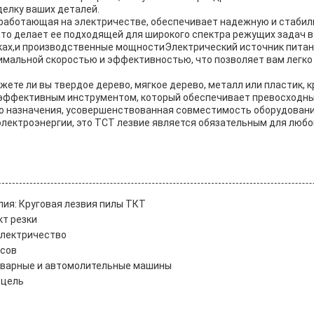
елку ваших деталей.
, работающая на электричестве, обеспечивает надежную и стаби
то делает ее подходящей для широкого спектра режущих задач в 
ах,и производственные мощностиЭлектрический источник питани
тимальной скоростью и эффективностью, что позволяет вам легк
ежете ли вы твердое дерево, мягкое дерево, металл или пластик, 
эффективным инструментом, который обеспечивает превосходн
о назначения, усовершенствованная совместимость оборудовани
электроэнергии, это TCT лезвие является обязательным для любо
ия: Круговая лезвия пилы ТКТ
т резки
электричество
усов
оварные и автомолительные машины
 цель