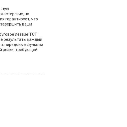
льную
мастерских, на
я гарантирует, что
о завершить ваши
круговое лезвие TCT
ые результаты каждый
я, передовые функции
й резки, требующей