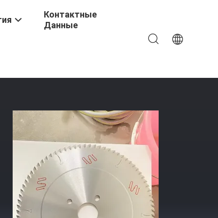
Контактные
тия
Данные
й Производительности Резки