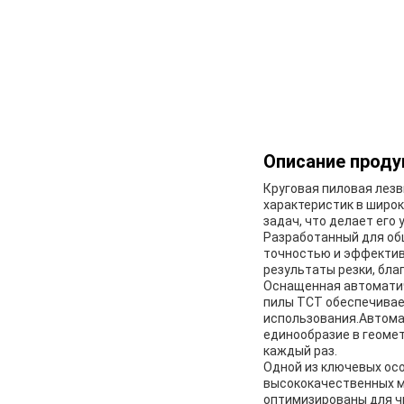
Описание проду
Круговая пиловая лезв
характеристик в широ
задач, что делает его
Разработанный для об
точностью и эффектив
результаты резки, бла
Оснащенная автомати
пилы TCT обеспечивае
использования.Автома
единообразие в геомет
каждый раз.
Одной из ключевых ос
высококачественных м
оптимизированы для чи