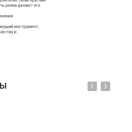
ть резки делают его
лнения
ежущий инструмент,
честву и
ТЫ