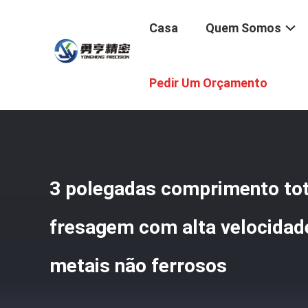
Casa
Quem Somos
Casa
/
Produtos
/
Máquina De Corte De Moagem PCD
/
3
Pedir Um Orçamento
3 polegadas comprimento tot
fresagem com alta velocidade
metais não ferrosos