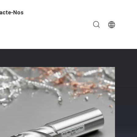
acte-Nos
cidade De Corte Para Metais Não Ferrosos