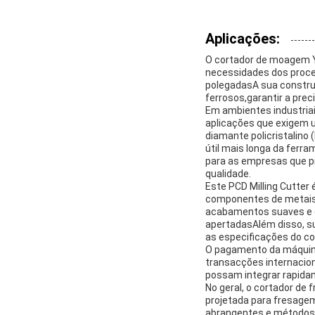
Aplicações:
O cortador de moagem Y
necessidades dos proce
polegadasA sua construç
ferrosos,garantir a prec
Em ambientes industria
aplicações que exigem u
diamante policristalino
útil mais longa da fer
para as empresas que p
qualidade.
Este PCD Milling Cutter
componentes de metais 
acabamentos suaves e d
apertadasAlém disso, s
as especificações do co
O pagamento da máquina
transacções internacio
possam integrar rapida
No geral, o cortador d
projetada para fresage
abrangentes e métodos 