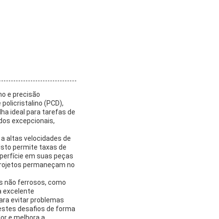
ho e precisão
olicristalino (PCD),
ha ideal para tarefas de
ados excepcionais,
a altas velocidades de
Isto permite taxas de
perfície em suas peças
s projetos permaneçam no
s não ferrosos, como
a excelente
ara evitar problemas
estes desafios de forma
or e melhora a