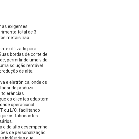
 as exigentes
imento total de 3
tros metais não
nte utilizado para
Suas bordas de corte de
ade, permitindo uma vida
 uma solução rentável
produção de alta
va e eletrônica, onde os
ador de produzir
 tolerâncias
que os clientes adaptem
idade operacional.
ou L/C, facilitando
que os fabricantes
ários.
a e de alto desempenho
ções de personalização
s indústrias que