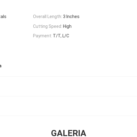
tals
Overall Length:
3 Inches
Cutting Speed:
High
Payment:
T/T, L/C
a
GALERIA