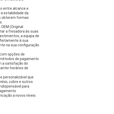
to entre alcance e
a estabilidade da
es obterem formas
o.
s OEM (Original
tar a fresadora às suas
estimentos, a equipa de
rfeitamente à sua
ente na sua configuração
l com opções de
tes métodos de pagamento
 a satisfação do
manter horários de
e personalizável que
nio, cobre e outros
indispensável para
pagamento
icação a novos níveis