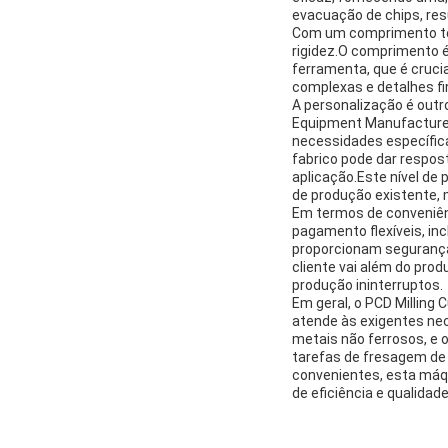
evacuação de chips, res
Com um comprimento tota
rigidez.O comprimento é
ferramenta, que é cruc
complexas e detalhes fi
A personalização é outro
Equipment Manufacturer)
necessidades específica
fabrico pode dar respo
aplicação.Este nível de
de produção existente, 
Em termos de conveniên
pagamento flexíveis, in
proporcionam segurança
cliente vai além do prod
produção ininterruptos.
Em geral, o PCD Milling
atende às exigentes ne
metais não ferrosos, e 
tarefas de fresagem de
convenientes, esta máqu
de eficiência e qualidade