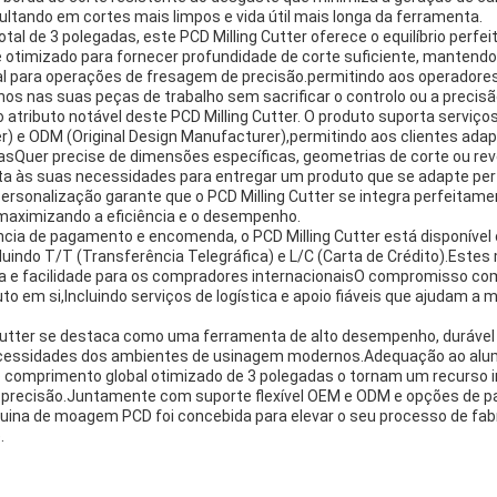
ultando em cortes mais limpos e vida útil mais longa da ferramenta.
l de 3 polegadas, este PCD Milling Cutter oferece o equilíbrio perfei
 otimizado para fornecer profundidade de corte suficiente, mantendo 
ial para operações de fresagem de precisão.permitindo aos operador
nos nas suas peças de trabalho sem sacrificar o controlo ou a precisã
 atributo notável deste PCD Milling Cutter. O produto suporta serviço
 e ODM (Original Design Manufacturer),permitindo aos clientes adap
sQuer precise de dimensões específicas, geometrias de corte ou rev
sta às suas necessidades para entregar um produto que se adapte pe
 personalização garante que o PCD Milling Cutter se integra perfeitam
maximizando a eficiência e o desempenho.
cia de pagamento e encomenda, o PCD Milling Cutter está disponíve
cluindo T/T (Transferência Telegráfica) e L/C (Carta de Crédito).Es
 e facilidade para os compradores internacionaisO compromisso com
uto em si,Incluindo serviços de logística e apoio fiáveis que ajudam a 
 Cutter se destaca como uma ferramenta de alto desempenho, durável 
cessidades dos ambientes de usinagem modernos.Adequação ao alumí
o comprimento global otimizado de 3 polegadas o tornam um recurso 
 precisão.Juntamente com suporte flexível OEM e ODM e opções de 
ina de moagem PCD foi concebida para elevar o seu processo de fabr
.