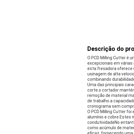
Descrição do pr
O PCD Milling Cutter é
excepcionais em várias 
esta fresadora oferece 
usinagem de alta veloci
combinando durabilidade
Uma das principais cara
corte.o cortador mantém
remoção de material ma
de trabalho.a capacidad
cronograma sem compro
O PCD Milling Cutter fo
alumínio e cobre.Estes 
condutividadeNo entant
como acúmulo de materi
eficaz, fornecendo uma,