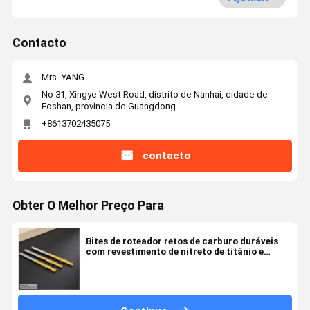
Contacto
Mrs. YANG
No 31, Xingye West Road, distrito de Nanhai, cidade de
Foshan, província de Guangdong
+8613702435075
contacto
Obter O Melhor Preço Para
Bites de roteador retos de carburo duráveis
com revestimento de nitreto de titânio e
diâmetro de corte de 1/4 de polegada para
trabalhos de madeira de precisão