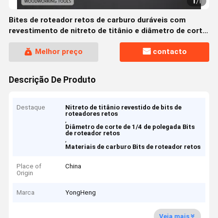
1
/
1
Bites de roteador retos de carburo duráveis com
revestimento de nitreto de titânio e diâmetro de corte
de 1/4 de polegada para trabalhos de madeira de
Melhor preço
contacto
precisão
Descrição De Produto
Destaque
Nitreto de titânio revestido de bits de
roteadores retos
,
Diâmetro de corte de 1/4 de polegada Bits
de roteador retos
,
Materiais de carburo Bits de roteador retos
Place of
China
Origin
Marca
YongHeng
Veja mais