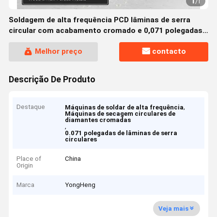
1
/
1
Soldagem de alta frequência PCD lâminas de serra
circular com acabamento cromado e 0,071 polegadas
de corte para corte de precisão
Melhor preço
contacto
Descrição De Produto
Destaque
,
Máquinas de soldar de alta frequência
Máquinas de secagem circulares de
diamantes cromadas
,
0.071 polegadas de lâminas de serra
circulares
Place of
China
Origin
Marca
YongHeng
Veja mais