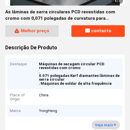
1
/
1
As lâminas de serra circulares PCD revestidas com
cromo com 0,071 polegadas de curvatura para
aplicações de soldagem de alta frequência
Melhor preço
contacto
Descrição De Produto
Destaque
Máquinas de secagem circular PCD
revestidas com cromo
,
0.071 polegadas Kerf diamantes lâminas de
serra circular
,
Máquinas de soldar de alta frequência
Place of
China
Origin
Marca
YongHeng
Veja mais