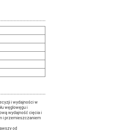
cyzji i wydajności w
ału węglowęgu i
ową wydajność cięcia i
em i przemieszczaniem
ząwszy od