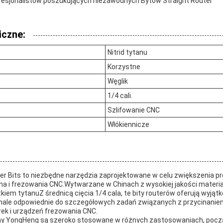
ofesjonalistów poszukujących niezawodnych Bytów Straight Router
iczne:
Nitrid tytanu
Korzystne
Węglik
1/4 cali.
Szlifowanie CNC
Włókiennicze
r Bits to niezbędne narzędzia zaprojektowane w celu zwiększenia pre
na i frezowania CNC.Wytwarzane w Chinach z wysokiej jakości materi
iem tytanuZ średnicą cięcia 1/4 cala, te bity routerów oferują wyjątk
nale odpowiednie do szczegółowych zadań związanych z przycinani
arek i urządzeń frezowania CNC.
irmy YongHeng są szeroko stosowane w różnych zastosowaniach, poc