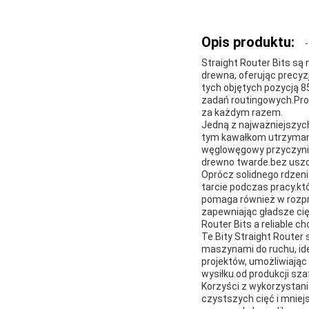
Opis produktu:
Straight Router Bits są
drewna, oferując precy
tych objętych pozycją 85
zadań routingowych.Prost
za każdym razem.
Jedną z najważniejszych
tym kawałkom utrzymani
węglowęgowy przyczynia
drewno twarde.bez uszc
Oprócz solidnego rdzeni
tarcie podczas pracy.k
pomaga również w rozpra
zapewniając gładsze cię
Router Bits a reliable c
Te Bity Straight Router 
maszynami do ruchu, idea
projektów, umożliwiają
wysiłku.od produkcji sza
Korzyści z wykorzystani
czystszych cięć i mnie