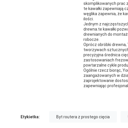
skomplikowanych prac z
te kawałki zapewniają cz
węglika zapewnia, że ka
ilości.
Jednym z najczęstszych 
drewna.te kawałki pozwa
drewnianych do montażu
robocze.
Oprócz obróbki drewna, 
tworzywach sztucznych,
precyzyjna średnica cię
zastosowaniach frezowa
powtarzalne cykle produkc
Ogólnie rzecz biorąc, Y
zaangażowanych w dział
zaprojektowanie dostos
zapewniając profesjonal
Etykietka:
Byt routera z prostego cięcia