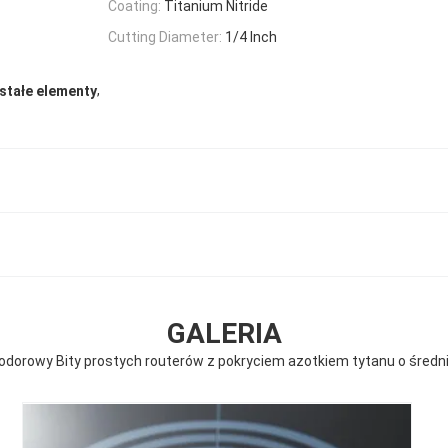
Coating:
Titanium Nitride
Cutting Diameter:
1/4 Inch
,
stałe elementy
GALERIA
dorowy Bity prostych routerów z pokryciem azotkiem tytanu o średnic