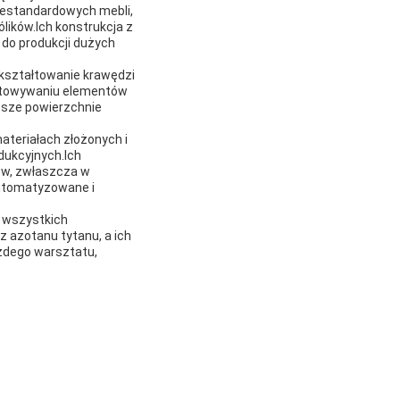
iestandardowych mebli,
ólików.Ich konstrukcja z
 do produkcji dużych
 kształtowanie krawędzi
ygotowywaniu elementów
tsze powierzchnie
ateriałach złożonych i
dukcyjnych.Ich
rów, zwłaszcza w
automatyzowane i
a wszystkich
 azotanu tytanu, a ich
żdego warsztatu,