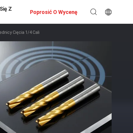
Się Z
Poprosić O Wycenę
nicy Cięcia 1/4 Cali