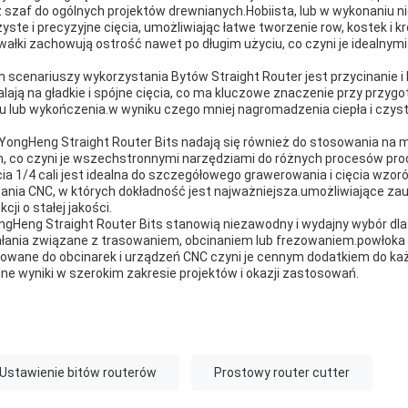
 szaf do ogólnych projektów drewnianych.Hobiista, lub w wykonaniu n
yste i precyzyjne cięcia, umożliwiając łatwe tworzenie row, kostek i kr
wałki zachowują ostrość nawet po długim użyciu, co czyni je idealnymi
scenariuszy wykorzystania Bytów Straight Router jest przycinanie i
lają na gładkie i spójne cięcia, co ma kluczowe znaczenie przy prz
 lub wykończenia.w wyniku czego mniej nagromadzenia ciepła i czys
YongHeng Straight Router Bits nadają się również do stosowania na m
 co czyni je wszechstronnymi narzędziami do różnych procesów pro
cia 1/4 cali jest idealna do szczegółowego grawerowania i cięcia wzo
nia CNC, w których dokładność jest najważniejsza.umożliwiające z
ji o stałej jakości.
ongHeng Straight Router Bits stanowią niezawodny i wydajny wybór dl
ania związane z trasowaniem, obcinaniem lub frezowaniem.powłoka z
owane do obcinarek i urządzeń CNC czyni je cennym dodatkiem do ka
ne wyniki w szerokim zakresie projektów i okazji zastosowań.
Ustawienie bitów routerów
Prostowy router cutter