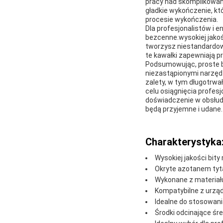
pracy nad skomplikowany
gładkie wykończenie, kt
procesie wykończenia.
Dla profesjonalistów i 
bezcenne.wysokiej jakoś
tworzysz niestandardow
te kawałki zapewniają p
Podsumowując, proste bi
niezastąpionymi narzędz
zalety, w tym długotrwał
celu osiągnięcia profes
doświadczenie w obsłudz
będą przyjemne i udane.
Charakterystyka
Wysokiej jakości bity
Okryte azotanem tyta
Wykonane z materiał
Kompatybilne z urz
Idealne do stosowani
Środki odcinające śr