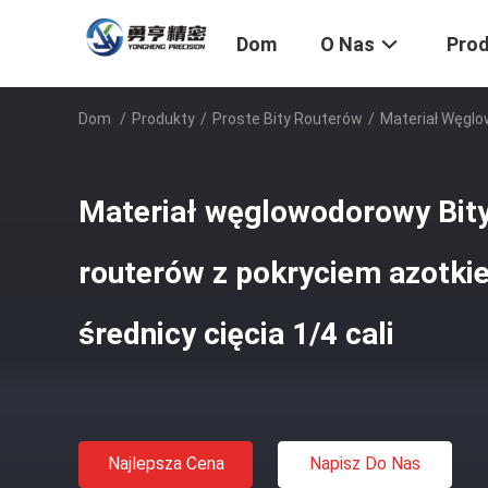
Dom
O Nas
Pro
Dom
/
Produkty
/
Proste Bity Routerów
/
Materiał Węglo
Materiał węglowodorowy Bity
routerów z pokryciem azotki
średnicy cięcia 1/4 cali
Najlepsza Cena
Napisz Do Nas