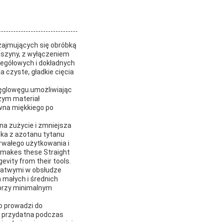
 zajmujących się obróbką
aszyny, z wyłączeniem
czegółowych i dokładnych
 czyste, gładkie cięcia
węglowęgu.umożliwiając
zym materiał
wna miękkiego po
na zużycie i zmniejsza
oka z azotanu tytanu
rwałego użytkowania i
g makes these Straight
evity from their tools.
i łatwymi w obsłudze
a małych i średnich
 przy minimalnym
co prowadzi do
e przydatna podczas