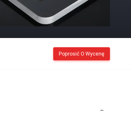
Poprosić O Wycenę