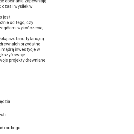
zie obcinania zapewniają
 czas i wysiłek w
s jest
żnie od tego, czy
czegółami wykończenia,
łoką azotanu tytanu,są
 drewnaIch przydatne
ch mądrą inwestycję w
iększyć swoje
woje projekty drewniane
zędzia
ych
ań routingu