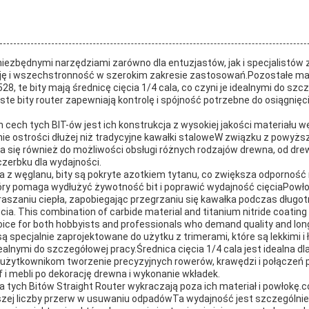
 niezbędnymi narzędziami zarówno dla entuzjastów, jak i specjalistów
zję i wszechstronność w szerokim zakresie zastosowań.Pozostałe m
28, te bity mają średnicę cięcia 1/4 cala, co czyni je idealnymi do sz
e bity router zapewniają kontrolę i spójność potrzebne do osiągnięcia
 cech tych BIT-ów jest ich konstrukcja z wysokiej jakości materiału 
e ostrości dłużej niż tradycyjne kawałki staloweW związku z powyżs
 się również do możliwości obsługi różnych rodzajów drewna, od dre
zerbku dla wydajności.
a z węglanu, bity są pokryte azotkiem tytanu, co zwiększa odporność 
tóry pomaga wydłużyć żywotność bit i poprawić wydajność cięciaPowł
szaniu ciepła, zapobiegając przegrzaniu się kawałka podczas długot
cia. This combination of carbide material and titanium nitride coatin
hoice for both hobbyists and professionals who demand quality and long
są specjalnie zaprojektowane do użytku z trimerami, które są lekkimi 
lnymi do szczegółowej pracy.Średnica cięcia 1/4 cala jest idealna dl
c użytkownikom tworzenie precyzyjnych rowerów, krawędzi i połączeń
f i mebli po dekorację drewna i wykonanie wkładek.
a tych Bitów Straight Router wykraczają poza ich materiał i powłokę.
jszej liczby przerw w usuwaniu odpadówTa wydajność jest szczególni