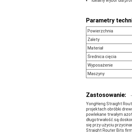
Idealny wybór dla pr
Parametry techn
Powierzchnia
Zalety
Materiał
Średnica cięcia
Wyposażenie
Maszyny
Zastosowanie:
YongHeng Straight Route
projektach obróbki drew
powlekane trwałym azotk
długotrwałość.są dosko
się przy użyciu przycin
Straight Router Bits f