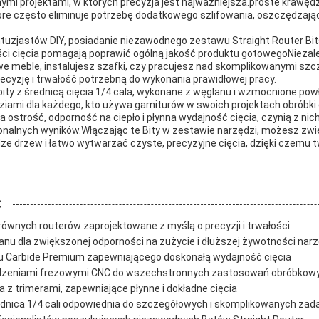
mi projektami, w których precyzja jest najważniejsza.proste krawęd
óre często eliminuje potrzebę dodatkowego szlifowania, oszczędzając
entuzjastów DIY, posiadanie niezawodnego zestawu Straight Router Bit
ci cięcia pomagają poprawić ogólną jakość produktu gotowegoNiezale
e meble, instalujesz szafki, czy pracujesz nad skomplikowanymi sz
recyzję i trwałość potrzebną do wykonania prawidłowej pracy.
ty z średnicą cięcia 1/4 cala, wykonane z węglanu i wzmocnione pow
iami dla każdego, kto używa garniturów w swoich projektach obróbki
a ostrość, odporność na ciepło i płynna wydajność cięcia, czynią z ni
jonalnych wyników.Włączając te Bity w zestawie narzędzi, możesz zw
e drzew i łatwo wytwarzać czyste, precyzyjne cięcia, dzięki czemu t
:
 równych routerów zaprojektowane z myślą o precyzji i trwałości
nu dla zwiększonej odporności na zużycie i dłuższej żywotności nar
u Carbide Premium zapewniającego doskonałą wydajność cięcia
ądzeniami frezowymi CNC do wszechstronnych zastosowań obróbkow
a z trimerami, zapewniające płynne i dokładne cięcia
ednica 1/4 cali odpowiednia do szczegółowych i skomplikowanych zad