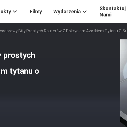
Skontaktuj 
dukty
Filmy
Wydarzenia
Nami
wodorowy Bity Prostych Routerów Z Pokryciem Azotkiem Tytanu O Śred
 prostych
em tytanu o