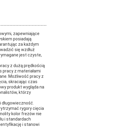
ylowymi, zapewniające
żyskiem posiadają
warantując za każdym
owadzić się wzdłuż
 wymagane jest czyste,
pracy z dużą prędkością
s pracy z materiałami
wane. Możliwość pracy z
cia, skracając czas
cowy produkt wygląda na
onalistów, którzy
 i długowieczność.
wytrzymać rygory cięcia
nolity kolor frezów nie
ału i standardach
entyfikację i stanowi