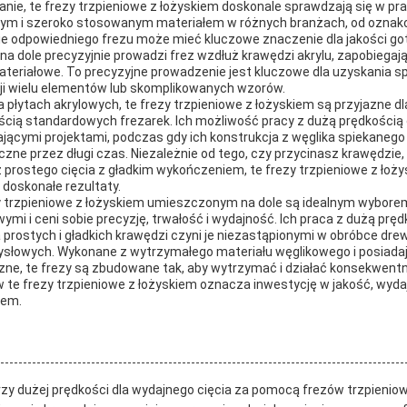
anie, te frezy trzpieniowe z łożyskiem doskonale sprawdzają się w pra
nym i szeroko stosowanym materiałem w różnych branżach, od oznak
nie odpowiedniego frezu może mieć kluczowe znaczenie dla jakości g
na dole precyzyjnie prowadzi frez wzdłuż krawędzi akrylu, zapobiegaj
teriałowe. To precyzyjne prowadzenie jest kluczowe dla uzyskania sp
ji wielu elementów lub skomplikowanych wzorów.
płytach akrylowych, te frezy trzpieniowe z łożyskiem są przyjazne dl
cią standardowych frezarek. Ich możliwość pracy z dużą prędkością 
ącymi projektami, podczas gdy ich konstrukcja z węglika spiekanego
czne przez długi czas. Niezależnie od tego, czy przycinasz krawędzie
sz prostego cięcia z gładkim wykończeniem, te frezy trzpieniowe z ło
doskonałe rezultaty.
 trzpieniowe z łożyskiem umieszczonym na dole są idealnym wyborem
wymi i ceni sobie precyzję, trwałość i wydajność. Ich praca z dużą prę
 prostych i gładkich krawędzi czyni je niezastąpionymi w obróbce drew
łowych. Wykonane z wytrzymałego materiału węglikowego i posiadają
zne, te frezy są zbudowane tak, aby wytrzymać i działać konsekwentn
 te frezy trzpieniowe z łożyskiem oznacza inwestycję w jakość, wyda
zem.
y dużej prędkości dla wydajnego cięcia za pomocą frezów trzpienio