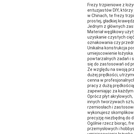
Frezy trzpieniowe z łoż
entuzjastów DIY, którzy
w Chinach, te frezy trz
prostej, gładkiej krawęd
Jednym z głównych zast
Materiał węglikowy użyt
uzyskanie czystych cięć 
oznakowania czy przedmi
Unikalna konstrukcja po
umiejscowienie łożyska 
powtarzalnych zadań i 
się do zastosowań od pr
Ze względu na swoją prz
dużej prędkości, utrzym
cenna w profesjonalnyc
pracy z dużą prędkością 
zapewniając za każdym r
Oprócz płyt akrylowych,
innych tworzywach sztu
rzemiosłach i zastosowa
wykonujesz skomplikowa
precyzję niezbędną do 
Ogólnie rzecz biorąc, f
przemysłowych i hobbyst
umiejscowienie łożyska,