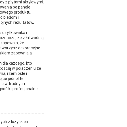
cy z płytami akrylowymi.
owania po panele
otowego produktu.
ąc błędom i
ójnych rezultatów,
a użytkownika i
oznacza, że z łatwością
 zapewnia, że
, tworzysz dekoracyjne
żyskiem zapewniają
 dla każdego, kto
dkością w połączeniu ze
na, rzemiośle i
ce jednolite
ie w trudnych
jność i profesjonalne
wych z łożyskiem