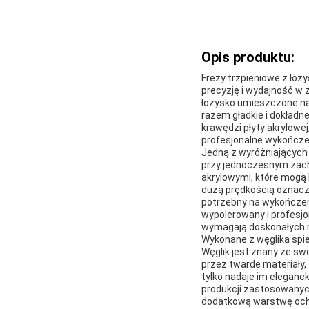
Opis produktu:
Frezy trzpieniowe z łoż
precyzję i wydajność w 
łożysko umieszczone na 
razem gładkie i dokładn
krawędzi płyty akrylowej
profesjonalne wykończe
Jedną z wyróżniających 
przy jednoczesnym zacho
akrylowymi, które mogą 
dużą prędkością oznacza
potrzebny na wykończeni
wypolerowany i profesjon
wymagają doskonałych r
Wykonane z węglika spie
Węglik jest znany ze sw
przez twarde materiały, 
tylko nadaje im eleganck
produkcji zastosowanych 
dodatkową warstwę ochr