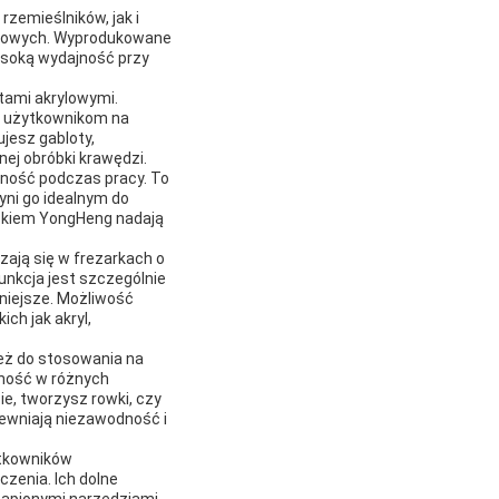
zemieślników, jak i
krylowych. Wyprodukowane
ysoką wydajność przy
tami akrylowymi.
ąc użytkownikom na
ujesz gabloty,
ej obróbki krawędzi.
ilność podczas pracy. To
yni go idealnym do
yskiem YongHeng nadają
zają się w frezarkach o
unkcja jest szczególnie
niejsze. Możliwość
ch jak akryl,
ież do stosowania na
zność w różnych
e, tworzysz rowki, czy
ewniają niezawodność i
ytkowników
czenia. Ich dolne
tąpionymi narzędziami