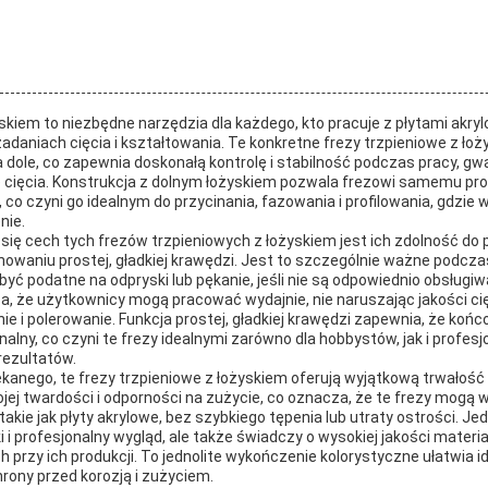
yskiem to niezbędne narzędzia dla każdego, kto pracuje z płytami akr
zadaniach cięcia i kształtowania. Te konkretne frezy trzpieniowe z ło
dole, co zapewnia doskonałą kontrolę i stabilność podczas pracy, g
e cięcia. Konstrukcja z dolnym łożyskiem pozwala frezowi samemu pr
, co czyni go idealnym do przycinania, fazowania i profilowania, gdzie
nie.
się cech tych frezów trzpieniowych z łożyskiem jest ich zdolność do 
waniu prostej, gładkiej krawędzi. Jest to szczególnie ważne podcza
być podatne na odpryski lub pękanie, jeśli nie są odpowiednio obsługi
, że użytkownicy mogą pracować wydajnie, nie naruszając jakości cię
e i polerowanie. Funkcja prostej, gładkiej krawędzi zapewnia, że koń
alny, co czyni te frezy idealnymi zarówno dla hobbystów, jak i profesj
ezultatów.
kanego, te frezy trzpieniowe z łożyskiem oferują wyjątkową trwałość
ojej twardości i odporności na zużycie, co oznacza, że te frezy mogą 
takie jak płyty akrylowe, bez szybkiego tępenia lub utraty ostrości. Jed
i i profesjonalny wygląd, ale także świadczy o wysokiej jakości materi
przy ich produkcji. To jednolite wykończenie kolorystyczne ułatwia id
ony przed korozją i zużyciem.