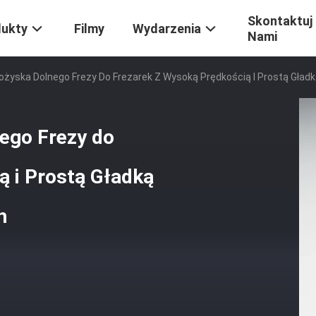
Skontaktuj 
dukty
Filmy
Wydarzenia
Nami
ożyska Dolnego Frezy Do Frezarek Z Wysoką Prędkością I Prostą Gładk
ego Frezy do
ą i Prostą Gładką
h