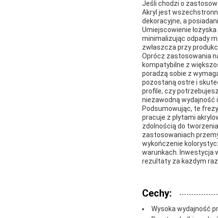
Jeśli chodzi o zastosow
Akryl jest wszechstron
dekoracyjne, a posiada
Umiejscowienie łożyska 
minimalizując odpady ma
zwłaszcza przy produkc
Oprócz zastosowania na 
kompatybilne z większoś
poradzą sobie z wymagaj
pozostaną ostre i skute
profile, czy potrzebuje
niezawodną wydajność i 
Podsumowując, te frezy
pracuje z płytami akrylo
zdolnością do tworzenia
zastosowaniach przemys
wykończenie kolorystyc
warunkach. Inwestycja w
rezultaty za każdym ra
Cechy:
Wysoka wydajność prz