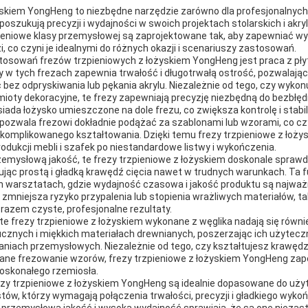
yskiem YongHeng to niezbędne narzędzie zarówno dla profesjonalnych r
 poszukują precyzji i wydajności w swoich projektach stolarskich i a
pieniowe klasy przemysłowej są zaprojektowane tak, aby zapewniać w
zi, co czyni je idealnymi do różnych okazji i scenariuszy zastosowań.
osowań frezów trzpieniowych z łożyskiem YongHeng jest praca z pły
y w tych frezach zapewnia trwałość i długotrwałą ostrość, pozwalaj
bez odpryskiwania lub pękania akrylu. Niezależnie od tego, czy wykon
oty dekoracyjne, te frezy zapewniają precyzję niezbędną do bezbłędn
siada łożysko umieszczone na dole frezu, co zwiększa kontrolę i stab
pozwala frezowi dokładnie podążać za szablonami lub wzorami, co cz
skomplikowanego kształtowania. Dzięki temu frezy trzpieniowe z łoż
odukcji mebli i szafek po niestandardowe listwy i wykończenia.
emysłową jakość, te frezy trzpieniowe z łożyskiem doskonale sprawd
ując prostą i gładką krawędź cięcia nawet w trudnych warunkach. Ta f
h warsztatach, gdzie wydajność czasowa i jakość produktu są najważ
zmniejsza ryzyko przypalenia lub stopienia wrażliwych materiałów, taki
azem czyste, profesjonalne rezultaty.
 te frezy trzpieniowe z łożyskiem wykonane z węglika nadają się równ
cznych i miękkich materiałach drewnianych, poszerzając ich użytec
niach przemysłowych. Niezależnie od tego, czy kształtujesz krawędzi
ne frezowanie wzorów, frezy trzpieniowe z łożyskiem YongHeng zap
doskonałego rzemiosła.
rezy trzpieniowe z łożyskiem YongHeng są idealnie dopasowane do uż
ów, którzy wymagają połączenia trwałości, precyzji i gładkiego wykoń
 przemysłowa jakość i wysoka wydajność sprawiają, że są one niezas