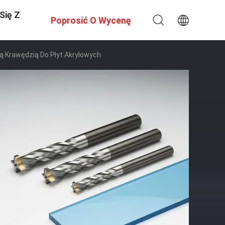
Się Z
Poprosić O Wycenę
ą Krawędzią Do Płyt Akrylowych