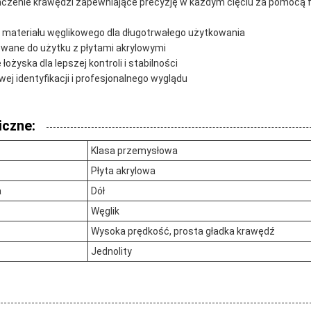
ńczenie krawędzi zapewniające precyzję w każdym cięciu za pomocą 
 materiału węglikowego dla długotrwałego użytkowania
owane do użytku z płytami akrylowymi
łożyska dla lepszej kontroli i stabilności
twej identyfikacji i profesjonalnego wyglądu
iczne:
Klasa przemysłowa
Płyta akrylowa
a
Dół
Węglik
Wysoka prędkość, prosta gładka krawędź
Jednolity