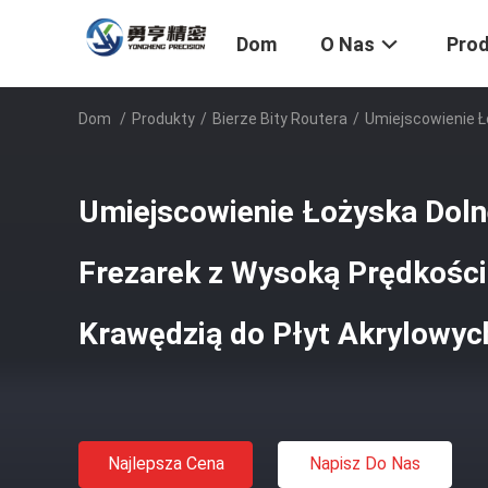
Dom
O Nas
Pro
Dom
/
Produkty
/
Bierze Bity Routera
/
Umiejscowienie Ł
Umiejscowienie Łożyska Doln
Frezarek z Wysoką Prędkości
Krawędzią do Płyt Akrylowyc
Najlepsza Cena
Napisz Do Nas