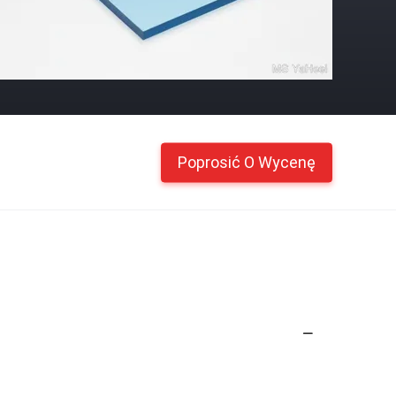
Poprosić O Wycenę