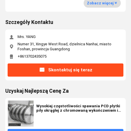
Zobacz więcej
Szczegóły Kontaktu
Mrs. YANG
Numer 31, Xingye West Road, dzielnica Nanhai, miasto
Foshan, prowincja Guangdong
+8613702435075
Skontaktuj się teraz
Uzyskaj Najlepszą Cenę Za
Wysokiej częstotliwości spawania PCD płytki
piły okrągłej z chromowaną wykończeniem i
0,071 cali kerf do precyzyjnego cięcia