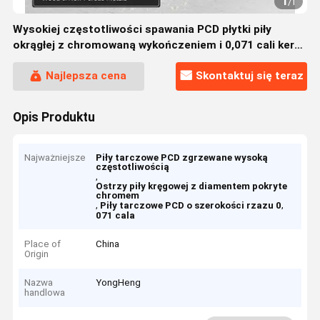
1
/
1
Wysokiej częstotliwości spawania PCD płytki piły
okrągłej z chromowaną wykończeniem i 0,071 cali kerf
do precyzyjnego cięcia
Najlepsza cena
Skontaktuj się teraz
Opis Produktu
Najważniejsze
Piły tarczowe PCD zgrzewane wysoką
częstotliwością
,
Ostrzy piły kręgowej z diamentem pokryte
chromem
,
,
Piły tarczowe PCD o szerokości rzazu 0
071 cala
Place of
China
Origin
Nazwa
YongHeng
handlowa