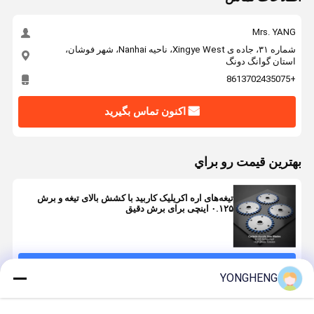
Mrs. YANG
شماره ۳۱، جاده ی Xingye West، ناحیه Nanhai، شهر فوشان،
استان گوانگ دونگ
+8613702435075
اکنون تماس بگیرید
بهترين قيمت رو براي
تیغه‌های اره اکریلیک کاربید با کشش بالای تیغه و برش
۰.۱۲۵ اینچی برای برش دقیق
ادامه هید
YONGHENG