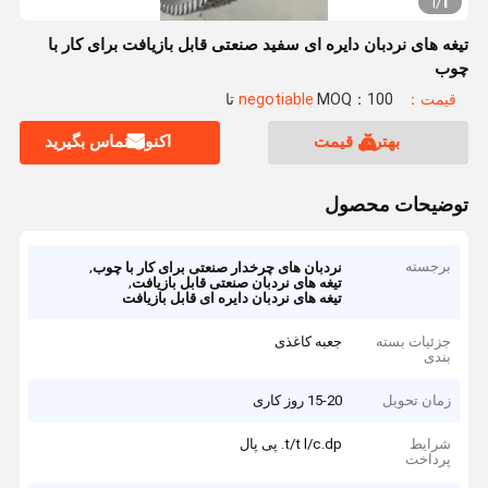
1
1
/
تیغه های نردبان دایره ای سفید صنعتی قابل بازیافت برای کار با
چوب
قیمت：negotiable
MOQ：100 تا
بهترین قیمت
اکنون تماس بگیرید
توضیحات محصول
برجسته
,
نردبان های چرخدار صنعتی برای کار با چوب
,
تیغه های نردبان صنعتی قابل بازیافت
تیغه های نردبان دایره ای قابل بازیافت
جزئیات بسته
جعبه کاغذی
بندی
زمان تحویل
15-20 روز کاری
شرایط
t/t l/c.dp. پی پال
پرداخت