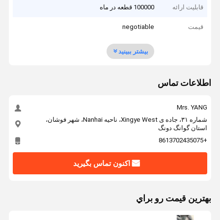
قابلیت ارائه
100000 قطعه در ماه
قیمت
negotiable
بیشتر ببینید
اطلاعات تماس
Mrs. YANG
شماره ۳۱، جاده ی Xingye West، ناحیه Nanhai، شهر فوشان،
استان گوانگ دونگ
+8613702435075
اکنون تماس بگیرید
بهترين قيمت رو براي