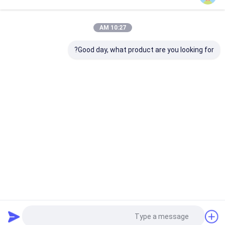
خانه
دربارهی ما
تماس با ما
10:27 AM
نقشه سایت
سیاست حفظ حریم خصوصی
کیفیت
تیغه اره مدور Tct
کارخانه چین.Copyright © 2026 FOSHAN
Good day, what product are you looking for?
YONGHENG CUTTING TOOLS CO., LTD.. All Rights Reserved.
خونه
محصولات
ویدیوها
درباره ما