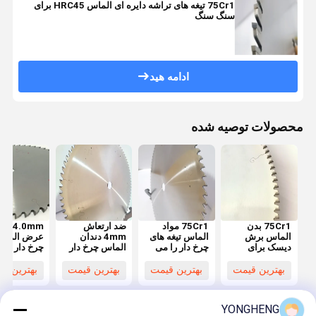
75Cr1 تیغه های تراشه دایره ای الماس HRC45 برای
سنگ سنگ
ادامه هید
محصولات توصیه شده
75Cr1 بدن
75Cr1 مواد
ضد ارتعاش
4.0mm 
الماس برش
الماس تیغه های
4mm دندان
عرض الما
دیسک برای
چرخ دار را می
الماس چرخ دار
چرخ دار بری
طولانی دوام
توان بازیافت
تیغ HRC50 برای
باد برای بر
سنگ سنگ سنگ
کرد مقاوم به
سنگ سنگ سنگ
سنگ سنگ 
بهترین قیمت
بهترین قیمت
بهترین قیمت
بهترین ق
پوشیدن
YONGHENG