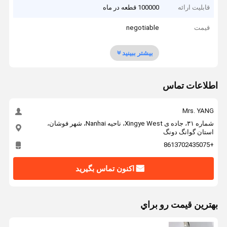
قابلیت ارائه
100000 قطعه در ماه
قیمت
negotiable
بیشتر ببینید
اطلاعات تماس
Mrs. YANG
شماره ۳۱، جاده ی Xingye West، ناحیه Nanhai، شهر فوشان،
استان گوانگ دونگ
+8613702435075
اکنون تماس بگیرید
بهترين قيمت رو براي