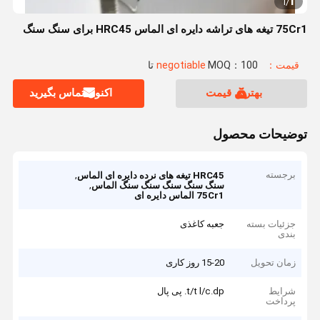
1
1
/
75Cr1 تیغه های تراشه دایره ای الماس HRC45 برای سنگ سنگ
قیمت：negotiable
MOQ：100 تا
بهترین قیمت
اکنون تماس بگیرید
توضیحات محصول
برجسته
,
HRC45 تیغه های نرده دایره ای الماس
,
سنگ سنگ سنگ سنگ سنگ الماس
75Cr1 الماس دایره ای
جزئیات بسته
جعبه کاغذی
بندی
زمان تحویل
15-20 روز کاری
شرایط
t/t l/c.dp. پی پال
پرداخت