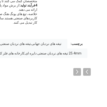
متخصصان کمک می کنند تا پرو
4فرآیند تولید:
از برش مواد پلا
ارائه می دهند.
خلاصه، تیغ های یونگ هنگ صن
کاربردهای صنعتی هستند.سازگا
کار تبدیل می کنند.
برچسب:
تیغه های نردبان جهانی,تیغه های نردبان صنعتی,
25.4mm تیغه های نردبان صنعتی دایره ای,کارخانه های فلز کاری تیغه های چرخدار,تیغه های نردبان جهانی 30 میلی متری