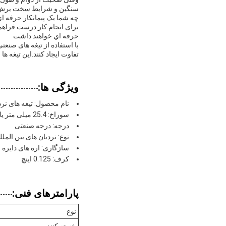
سنگین و شرایط سخت برش هس
چه شما یک پیمانکار حرفه ای،
برای انجام کار درست فراهم 
حرفه اي خواهند داشت
با استفاده از تیغه های صنعت
تفاوت ایجاد کنند.این تیغه 
ویژگی ها:
نام محصول: تیغه های نرد
سوراخ: 25.4 میلی متر یا 30 میلی متر
درجه: درجه صنعتی
نوع: نردبان های بین المل
سازگاری: اره های دایره 
کرف: 0.125 اینچ
پارامترهای فنی:
نوع
خسته کننده