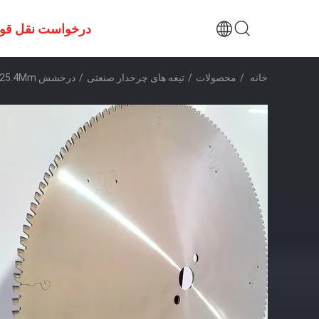
درخواست نقل قو
خانه
/
محصولات
/
تیغه های چرخدار صنعتی
/
درخشش 25.4Mm یا 30Mm صنعت چرخ دار نردبان جهانی برای فروشگاه های فلزکاری