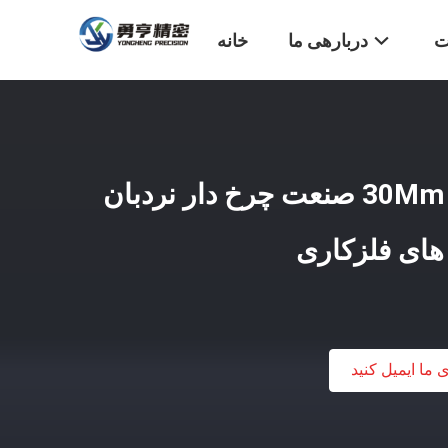
ت
دربارهی ما
خانه
درخشش 25.4Mm یا 30Mm صنعت چرخ دار نردبان
های فلزکاری
ی ما ایمیل کنید