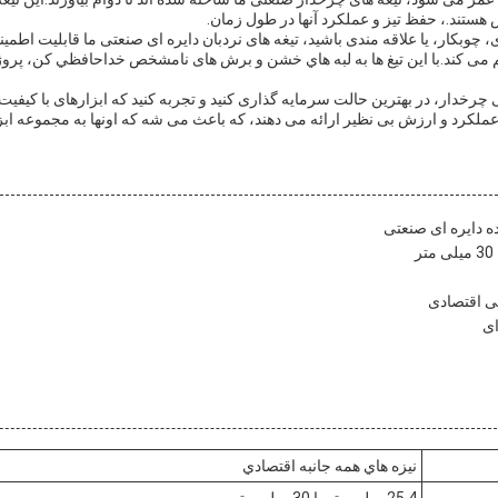
تند.، حفظ تیز و عملکرد آنها در طول زمان.
 چوبکار، یا علاقه مندی باشید، تیغه های نردبان دایره ای صنعتی ما قابلیت اطمین
می کند.با اين تیغ ها به لبه هاي خشن و برش های نامشخص خداحافظي کن، پروژه 
ی چرخدار، در بهترین حالت سرمایه گذاری کنید و تجربه کنید که ابزارهای با کیفیت 
ها عملکرد و ارزش بی نظیر ارائه می دهند، که باعث می شه که اونها به مجموعه اب
ه دایره ای صنعتی
لی اقتصادی
ای
نيزه هاي همه جانبه اقتصادي
25.4 میلی متر یا 30 میلی متر