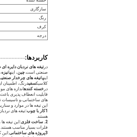
سازگاری
رنگ
کرف
درجه
کاربردها:
در
تیغه های نردبان دایره ای 
صنعتی است.
چین
، اينها
نيزه 
اينها
تیغه های چرخدار صنعتی
ب
کلاسیک
سفید
رنگ، اطمینان از
در
خسته کننده
اندازه های موج
های ساختمانی،و تاسیسات تو
این تیغه ها در موارد و سنار
1کار با چوب:
تیغه های نردبا
هستند.
2. ساخت فلزی:
این تیغه ها
فلزات بسیار مناسب هستند.
3پروژه های ساختمانی:
این ک