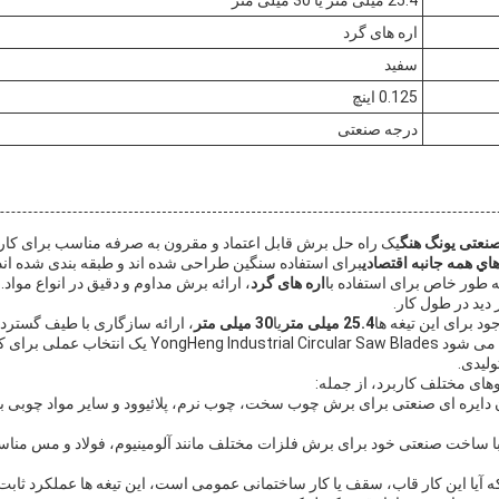
اره های گرد
سفید
0.125 اينچ
درجه صنعتی
صنعتی یونگ هنگ
یک راه حل برش قابل اعتماد و مقرون به صرفه مناسب برای کا
هاي همه جانبه اقتصادي
برای استفاده سنگین طراحی شده اند و طبقه بندی شده اند
ه طور خاص برای استفاده با
اره های گرد
، ارائه برش مداوم و دقیق در انواع مواد. 
 دید در طول کار.
ود برای این تیغه ها
25.4 میلی متر
یا
30 میلی متر
، ارائه سازگاری با طیف گسترده
قابلیت انعطاف پذیری باعث می شود rial Circular Saw Blades
لیدی.
یوهای مختلف کاربرد، از جمله:
ن دایره ای صنعتی برای برش چوب سخت، چوب نرم، پلائیوود و سایر مواد چوبی ب
 با ساخت صنعتی خود برای برش فلزات مختلف مانند آلومینیوم، فولاد و مس مناسب
ه آیا این کار قاب، سقف یا کار ساختمانی عمومی است، این تیغه ها عملکرد ثابت ر