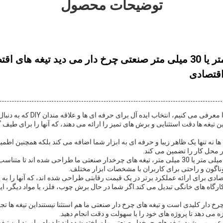
توضیحات محصول
سوراخ 25.4 میلی متر یا 30 میلی متر صنعتی چرخ دار می دید تیغه ه
قتصادی
ما بهترین تیغه های صنعتی را معرفی می کنی
هستند.125 اينچ، این تیغه ها دقت استثنایی و برش های تمیز را ارائه می دهند، که آنها را برای ط
نه تنها یک ظاهر زیبا و حرفه ای به ابزار شما اضافه می کند بلکه همچنین اطمینان 
 محل کار را تضمین می کند.
مجهز به اندازه سوراخ 25.4 میلی متر یا 30 میلی متر، تیغه های چرخدار صنعتی ما طراحی شده اند تا
ناگون و راحتی برای کاربران با مشخصات ابزار مختلف.
قتصادی برای ارائه عملکرد برتر در یک قیمت رقابتی طراحی شده اند، که آنها را ب
رگاه های خانگی تبدیل می کند.اگر شما در حال برش چوب، فلز، یا مواد دیگر، این 
رخ دار کلیدی است و تیغه های چرخ دار صنعتی ما هم استثنا نیستنداین تیغه ها ت
 می دهد تا پروژه های خود را با سهولت و دقت انجام دهید.
ر می شود، تیغه های چرخدار صنعتی ما ساخته شده اند تا دوام بیاورند.این تیغه 