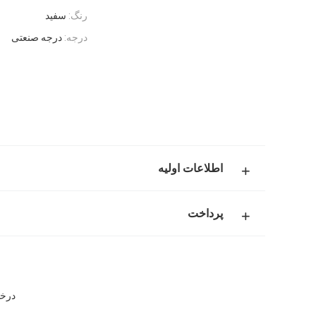
رنگ:
سفید
درجه:
درجه صنعتی
اطلاعات اولیه
پرداخت
درخشش 25.4Mm یا 30Mm صنعت چر