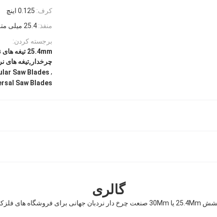
کرف:
0.125 اینچ
منفذ:
25.4 میلی متر یا 30 میلی متر
برجسته کردن:
25.4mm تیغه
چرخدار,تیغه های نردبان جها
,
ular Saw Blades
rsal Saw Blades
گالری
خ دار نردبان جهانی برای فروشگاه های فلزکاری