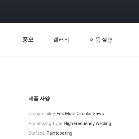
풍모
갤러리
제품 설명
제품 사양
Compatibility:
Fits Most Circular Saws
Processing Type:
High Frequency Welding
Surface:
Paintcoating