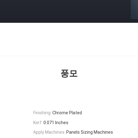
풍모
Finishing:
Chrome Plated
Kerf:
0.071 Inches
Apply Machines:
Panels Sizing Machines