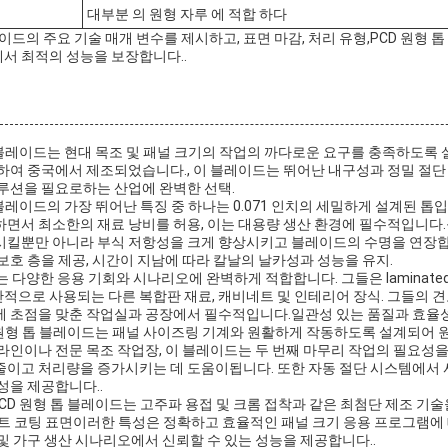
대부분 의 원형 자루 에 적합 하다
레이드의 주요 기술 매개 변수를 제시하고, 표면 마감, 처리 유형,PCD 원형
서 최적의 성능을 보장합니다..
형 톱 블레이드는 현대 목조 및 패널 크기의 작업의 까다로운 요구를 충족하도
용하여 중국에서 제조되었습니다., 이 블레이드는 뛰어난 내구성과 정밀 절
솔루션을 필요로하는 산업에 완벽한 선택.
 톱 블레이드의 가장 뛰어난 특징 중 하나는 0.071 인치의 세밀하게 설계된 
하면서 최소한의 재료 낭비를 허용, 이는 대용량 생산 환경에 필수적입니다
시킬뿐만 아니라 부식 저항성을 크게 향상시키고 블레이드의 수명을 연장합
보호 층을 제공, 시간이 지남에 따라 칼날의 날카성과 성능을 유지.
는 다양한 응용 기회와 시나리오에 완벽하게 적합합니다. 그들은 laminated 보
 일반적으로 사용되는 다른 복합판 재료, 캐비네트 및 인테리어 장식. 그들의 
에 초점을 맞춘 작업실과 공장에서 필수적입니다.일관성 있는 품질과 효율성
PCD 원형 톱 블레이드는 패널 사이즈링 기계와 원활하게 작동하도록 설계되어
라인이나 전문 목조 작업장, 이 블레이드는 두 번째 마무리 작업의 필요성을
줄이고 처리량을 증가시키는 데 도움이됩니다. 또한 자동 절단 시스템에서 
성을 제공합니다..
g PCD 원형 톱 블레이드는 고주파 용접 및 크롬 접착과 같은 최첨단 제조 기
페인트 코팅 표면이러한 특성은 정확하고 효율적인 패널 크기 응용 프로그램에
및 가구 생산 시나리오에서 신뢰할 수 있는 성능을 제공합니다..