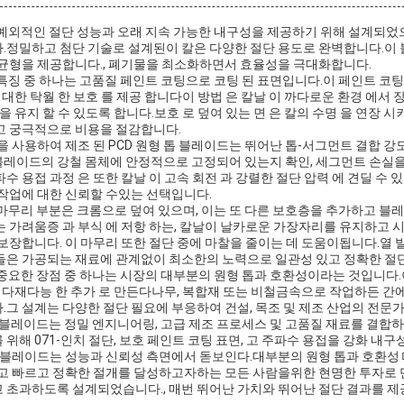
 예외적인 절단 성능과 오래 지속 가능한 내구성을 제공하기 위해 설계되었
.정밀하고 첨단 기술로 설계된이 칼은 다양한 절단 용도로 완벽합니다.이
 균형을 제공합니다., 폐기물을 최소화하면서 효율성을 극대화합니다.
 특징 중 하나는 고품질 페인트 코팅으로 코팅 된 표면입니다.이 페인트 코팅 
 대한 탁월 한 보호 를 제공 합니다이 방법 은 칼날 이 까다로운 환경 에서 장
을 유지 할 수 있도록 합니다.보호 로 덮여 있는 면 은 칼의 수명 을 연장 시
고 궁극적으로 비용을 절감합니다.
을 사용하여 제조 된 PCD 원형 톱 블레이드는 뛰어난 톱-서그먼트 결합 
레이드의 강철 몸체에 안정적으로 고정되어 있는지 확인, 세그먼트 손실을
 용접 과정 은 또한 칼날 이 고속 회전 과 강렬한 절단 압력 에 견딜 수 있
 작업에 대한 신뢰할 수있는 선택입니다.
 마무리 부분은 크롬으로 덮여 있으며, 이는 또 다른 보호층을 추가하고 
 가려움증 과 부식 에 저항 하는, 칼날이 날카로운 가장자리를 유지하고 
보장합니다. 이 마무리 또한 절단 중에 마찰을 줄이는 데 도움이됩니다.열 
들은 가공되는 재료에 관계없이 최소한의 노력으로 일관성 있고 정확한 절단
 중요한 장점 중 하나는 시장의 대부분의 원형 톱과 호환성이라는 것입니다.
에 다재다능 한 추가 로 만든다나무, 복합재 또는 비철금속으로 작업하든 간
그 설계는 다양한 절단 필요에 부응하여 건설, 목조 및 제조 산업의 전문
톱 블레이드는 정밀 엔지니어링, 고급 제조 프로세스 및 고품질 재료를 결합
위해 071-인치 절단, 보호 페인트 코팅 표면, 고 주파수 용접을 강화 내구
이 블레이드는 성능과 신뢰성 측면에서 돋보인다.대부분의 원형 톱과 호환성
고 빠르고 정확한 절개를 달성하고자하는 모든 사람을위한 현명한 투자로 만
 초과하도록 설계되었습니다., 매번 뛰어난 가치와 뛰어난 절단 결과를 제