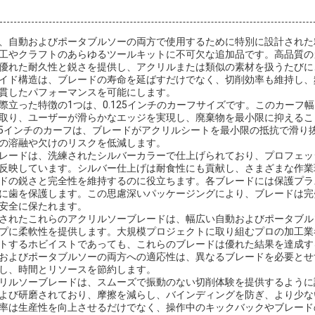
、自動およびポータブルソーの両方で使用するために特別に設計された
工やクラフトのあらゆるツールキットに不可欠な追加品です。高品質の
優れた耐久性と鋭さを提供し、アクリルまたは類似の素材を扱うたびに
イド構造は、ブレードの寿命を延ばすだけでなく、切削効率も維持し、
貫したパフォーマンスを可能にします。
際立った特徴の1つは、0.125インチのカーフサイズです。このカーフ
取り、ユーザーが滑らかなエッジを実現し、廃棄物を最小限に抑えるこ
125インチのカーフは、ブレードがアクリルシートを最小限の抵抗で滑り
の溶融や欠けのリスクを低減します。
レードは、洗練されたシルバーカラーで仕上げられており、プロフェッ
反映しています。シルバー仕上げは耐食性にも貢献し、さまざまな作業
ドの鋭さと完全性を維持するのに役立ちます。各ブレードには保護プラ
に歯を保護します。この思慮深いパッケージングにより、ブレードは完
安全に保たれます。
されたこれらのアクリルソーブレードは、幅広い自動およびポータブル
プに柔軟性を提供します。大規模プロジェクトに取り組むプロの加工業
トするホビイストであっても、これらのブレードは優れた結果を達成す
およびポータブルソーの両方への適応性は、異なるブレードを必要とせ
し、時間とリソースを節約します。
リルソーブレードは、スムーズで振動のない切削体験を提供するように
よび研磨されており、摩擦を減らし、バインディングを防ぎ、より少な
率は生産性を向上させるだけでなく、操作中のキックバックやブレード