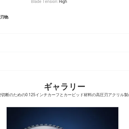
Blade Tension:
High
,
の刃物
ギャラリー
密切断のための0.125インチカーフとカービッド材料の高圧刃アクリル製