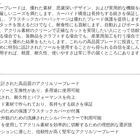
。
ーブレードは、優れた素材、思慮深いデザイン、および実用的な機能を
厳しいニーズを満たします。カーバイド構造は長持ちする鋭さを保証し、0
し、プラスチックカバーパッケージは優れたブレード保護を提供します
タッチを加えるだけでなく、耐食性にも貢献します。自動およびポータ
、アクリル素材のクリーンで正確なカットを実現したい人にとって信頼
る場合でも、装飾品をクラフトする場合でも、産業用加工を行う場合で
ンスと優れた結果をもたらします。これらの高品質ブレードに投資して
めに特別に設計されたツールを使用することから得られる自信を楽しん
用すれば、精度、耐久性、使いやすさは常に手の届くところにあります
設計された高品質のアクリルソーブレード
ルソーと互換性があり、多用途に使用可能
成され、耐久性とパフォーマンスを向上
イド素材で作られており、長持ちする鋭さを保証
いのための保護プラスチックカバーが付属
な外観のための洗練されたシルバーカラーで利用可能
ドを使用してアクリル素材を効率的に切断するための理想的な選択肢
ーションに適した、信頼性が高く堅牢なアクリルソーブレード