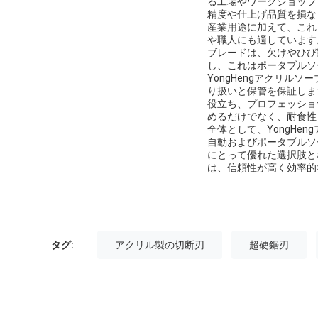
る工場やワークショップ
精度や仕上げ品質を損な
産業用途に加えて、これ
や職人にも適しています
ブレードは、欠けやひび
し、これはポータブルソ
YongHengアクリ
り扱いと保管を保証しま
役立ち、プロフェッショ
めるだけでなく、耐食性
全体として、YongH
自動およびポータブルソ
にとって優れた選択肢と
は、信頼性が高く効率的
タグ:
アクリル製の切断刃
超硬鋸刃