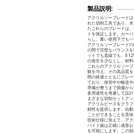
製品説明:
アクリルソーブレードは
れた切削工具であり、木
たこれらのブレードは、
トを保証します。カーバ
らし、重い使用下でも一
アクリルソーブレードの
の間で完璧なバランスを
ットでも直線でも、0.
の発生を少なくし、材料
これらのアクリルソーブ
観を与え、その高品質を
間の経過とともにブレー
ており、保管中や輸送中
準備が整うまで損傷から
多用途性を考慮して設計
まざまな切削セットアッ
アクリルピースをクラフ
頼性を提供します。自動
ことができることを意味
技術仕様に加えて、アク
バイド歯は正確に成形お
を可能にします。この効