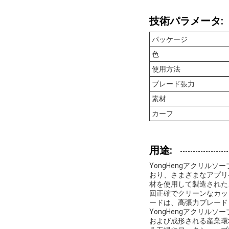
技術パラメータ:
パッケージ
色
使用方法
ブレード張力
素材
カーフ
用途:
YongHengアクリ
おり、さまざまなアプリ
材を使用して製造された
回正確でクリーンなカッ
ードは、高張力ブレード
YongHengアクリ
および成形される産業環