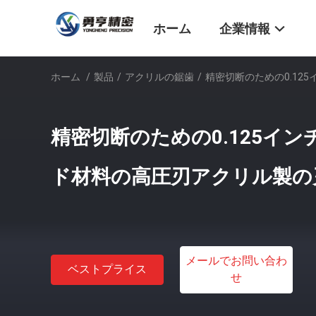
ホーム
企業情報
ホーム
/
製品
/
アクリルの鋸歯
/
精密切断のための0.12
精密切断のための0.125イ
ド材料の高圧刃アクリル製の
メールでお問い合わ
ベストプライス
せ