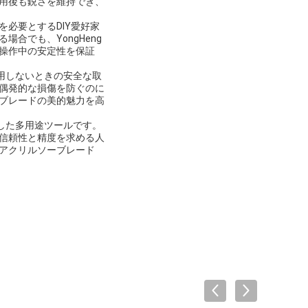
用後も鋭さを維持でき、
必要とするDIY愛好家
合でも、YongHeng
操作中の安定性を保証
使用しないときの安全な取
偶発的な損傷を防ぐのに
ブレードの美的魅力を高
適した多用途ツールです。
信頼性と精度を求める人
アクリルソーブレード