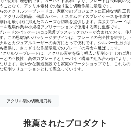
での使用に理想的です。カーバイド素材により、ブレードは長時間の使
うことなく、アクリル素材での繰り返し切断作業に最適です。
らのアクリルソーブレードは、家庭でのプロジェクトに正確な切削工具を
。アクリル装飾品、保護カバー、カスタムディスプレイケースを作成する場
割れを最小限に抑えたスムーズな切断を提供します。高張力ブレードは
ーを現場作業や小規模アプリケーションで使用する際に重要です。
ルソーブレードのパッケージには保護プラスチックカバーが含まれており、
す。この思慮深いパッケージデザインは、ブレードの完全性を維持し、
ナルとカジュアルユーザーの両方にとって便利です。シルバー仕上げは
も提供し、さまざまな作業環境でのブレードの寿命を延ばします。
engアクリルソーブレードは、アクリル素材を扱う幅広い切削シナリオに
ーとの互換性、高張力ブレードとカーバイド構造の組み合わせにより、
なります。賑やかな製造施設でも家庭のワークショップでも、これらの
な切削ソリューションとして際立っています。
アクリル製の切断用刀具
推薦されたプロダクト