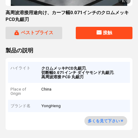
1
/
1
高周波溶接用途向け、カーフ幅0.071インチのクロムメッキ
PCD丸鋸刃
ベストプライス
接触
製品の説明
ハイライト
,
クロムメッキPCD丸鋸刃
,
切断幅0.071インチ ダイヤモンド丸鋸刃
高周波溶接 PCD 丸鋸刃
Place of
China
Origin
ブランド名
YongHeng
多くを見て下さい