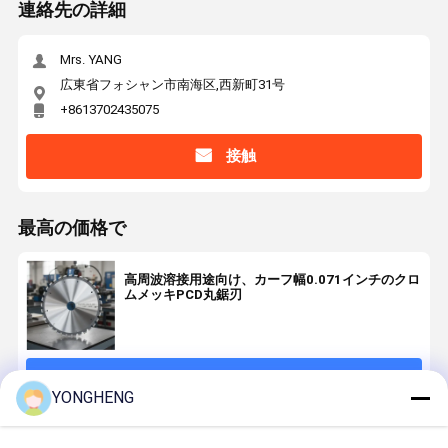
連絡先の詳細
Mrs. YANG
広東省フォシャン市南海区,西新町31号
+8613702435075
接触
最高の価格で
高周波溶接用途向け、カーフ幅0.071インチのクロ
ムメッキPCD丸鋸刃
続行
YONGHENG