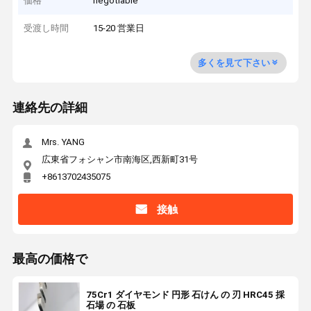
価格
negotiable
受渡し時間
15-20 営業日
多くを見て下さい
連絡先の詳細
Mrs. YANG
広東省フォシャン市南海区,西新町31号
+8613702435075
接触
最高の価格で
75Cr1 ダイヤモンド 円形 石けん の 刃 HRC45 採
石場 の 石板