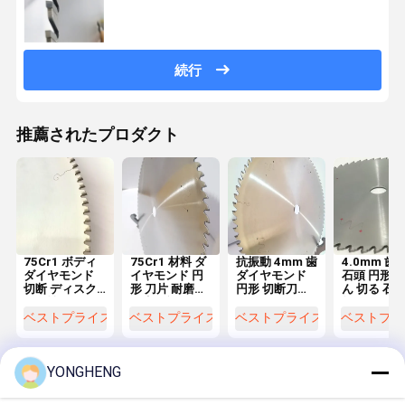
続行
推薦されたプロダクト
75Cr1 ボディ
75Cr1 材料 ダ
抗振動 4mm 歯
4.0mm 歯 
ダイヤモンド
イヤモンド 円
ダイヤモンド
石頭 円形 
切断 ディスク
形 刀片 耐磨性
円形 切断刀
ん 切る 石場
耐久性のある
再生可能
HRC50 採石場
板
採石石石板
石板
ベストプライス
ベストプライス
ベストプライス
ベストプラ
YONGHENG