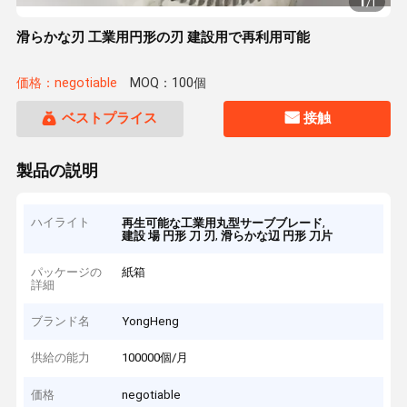
1
/
1
滑らかな刃 工業用円形の刃 建設用で再利用可能
価格：negotiable
MOQ：100個
ベストプライス
接触
製品の説明
ハイライト
,
再生可能な工業用丸型サーブブレード
,
建設 場 円形 刀 刃
滑らかな辺 円形 刀片
パッケージの
紙箱
詳細
ブランド名
YongHeng
供給の能力
100000個/月
価格
negotiable