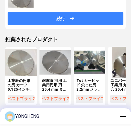
続行
推薦されたプロダクト
工業級の円形
耐腐食 汎用 工
Tct カービッ
ユニバーサ
の刃 カーフ
業用円形 刃
ド 尖った刃
工業用 丸型
0.125インチ
25.4 mm また
2.2mm メラミ
穴 25.4 m
30Mmの穴
は 30 mm 穴
ンを切る
たは 30 m
ベストプライス
ベストプライス
ベストプライス
ベストプラ
YONGHENG