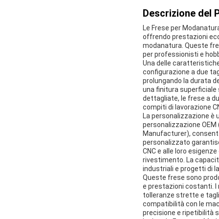
Descrizione del 
Le Frese per Modanatura 
offrendo prestazioni ecc
modanatura. Queste frese
per professionisti e hobb
Una delle caratteristiche
configurazione a due tagl
prolungando la durata de
una finitura superficial
dettagliate, le frese a d
compiti di lavorazione C
La personalizzazione è u
personalizzazione OEM (
Manufacturer), consentend
personalizzato garantis
CNC e alle loro esigenze 
rivestimento. La capacità
industriali e progetti di 
Queste frese sono prodot
e prestazioni costanti. 
tolleranze strette e tagli
compatibilità con le mac
precisione e ripetibilità