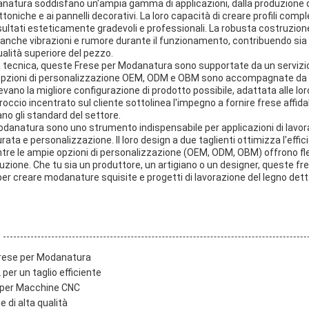
danatura soddisfano un'ampia gamma di applicazioni, dalla produzione 
oniche e ai pannelli decorativi. La loro capacità di creare profili comple
risultati esteticamente gradevoli e professionali. La robusta costruzione 
anche vibrazioni e rumore durante il funzionamento, contribuendo sia 
ualità superiore del pezzo.
za tecnica, queste Frese per Modanatura sono supportate da un servizio
 opzioni di personalizzazione OEM, ODM e OBM sono accompagnate da 
icevano la migliore configurazione di prodotto possibile, adattata alle lo
ccio incentrato sul cliente sottolinea l'impegno a fornire frese affidab
o gli standard del settore.
 Modanatura sono uno strumento indispensabile per applicazioni di lav
ata e personalizzazione. Il loro design a due taglienti ottimizza l'effici
entre le ampie opzioni di personalizzazione (OEM, ODM, OBM) offrono fle
zione. Che tu sia un produttore, un artigiano o un designer, queste fres
er creare modanature squisite e progetti di lavorazione del legno dett
Frese per Modanatura
 per un taglio efficiente
 per Macchine CNC
e di alta qualità