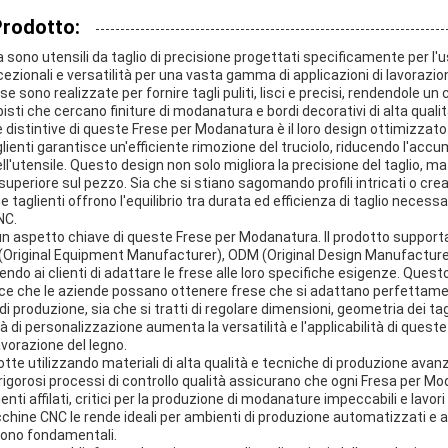
Prodotto:
sono utensili da taglio di precisione progettati specificamente per l
ezionali e versatilità per una vasta gamma di applicazioni di lavorazion
 sono realizzate per fornire tagli puliti, lisci e precisi, rendendole 
isti che cercano finiture di modanatura e bordi decorativi di alta qualit
 distintive di queste Frese per Modanatura è il loro design ottimizzato 
ienti garantisce un'efficiente rimozione del truciolo, riducendo l'accum
ll'utensile. Questo design non solo migliora la precisione del taglio, m
e superiore sul pezzo. Sia che si stiano sagomando profili intricati o 
ue taglienti offrono l'equilibrio tra durata ed efficienza di taglio necess
NC.
n aspetto chiave di queste Frese per Modanatura. Il prodotto supporta
Original Equipment Manufacturer), ODM (Original Design Manufacturer
o ai clienti di adattare le frese alle loro specifiche esigenze. Questo 
ce che le aziende possano ottenere frese che si adattano perfettame
di produzione, sia che si tratti di regolare dimensioni, geometria dei tagl
 di personalizzazione aumenta la versatilità e l'applicabilità di queste 
lavorazione del legno.
te utilizzando materiali di alta qualità e tecniche di produzione ava
I rigorosi processi di controllo qualità assicurano che ogni Fresa per
enti affilati, critici per la produzione di modanature impeccabili e lavori i
chine CNC le rende ideali per ambienti di produzione automatizzati e 
 sono fondamentali.