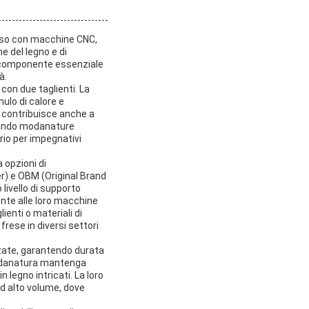
'uso con macchine CNC,
e del legno e di
un componente essenziale
à.
con due taglienti. La
ulo di calore e
a contribuisce anche a
creando modanature
ario per impegnativi
 opzioni di
) e OBM (Original Brand
livello di supporto
nte alle loro macchine
ienti o materiali di
frese in diversi settori
nzate, garantendo durata
 Modanatura mantenga
n legno intricati. La loro
ad alto volume, dove