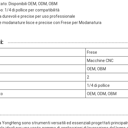
ato: Disponibili OEM, ODM, OBM
 1/4 di pollice per compatibilità
 durevoli e precise per uso professionale
re modanature lisce e precise con Frese per Modanatura
i:
Frese
Macchine CNC
OEM, OBM
2
1/4 di pollice
to
OEM, ODM, OBM
 YongHeng sono strumenti versatili ed essenziali progettati principal
 ideali per una vasta gamma di applicazioni di lavorazione del legno 