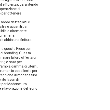
ed efficienza, garantendo
'operazione di
e per ottenere
 bordo dettagliati e
stre e accenti per
ibile e altamente
legnameria
le abbia una finitura
che queste Frese per
 di branding. Questa
ziare la loro offerta di
Heng è noto per
un'ampia gamma di utenti.
strumento eccellente per
 tecniche di modanatura.
nte lavori di
ese per Modanatura
e e lavorazione del legno