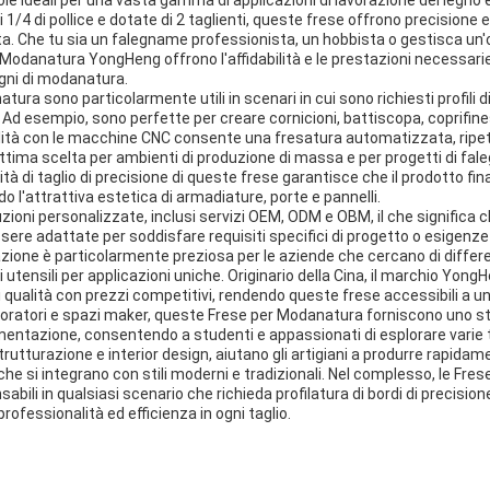
1/4 di pollice e dotate di 2 taglienti, queste frese offrono precisione 
 volta. Che tu sia un falegname professionista, un hobbista o gestisca un
 Modanatura YongHeng offrono l'affidabilità e le prestazioni necessari
egni di modanatura.
ra sono particolarmente utili in scenari in cui sono richiesti profili di
d esempio, sono perfette per creare cornicioni, battiscopa, coprifine
ilità con le macchine CNC consente una fresatura automatizzata, ripet
ttima scelta per ambienti di produzione di massa e per progetti di fa
tà di taglio di precisione di queste frese garantisce che il prodotto fina
o l'attrattiva estetica di armadiature, porte e pannelli.
oni personalizzate, inclusi servizi OEM, ODM e OBM, il che significa 
re adattate per soddisfare requisiti specifici di progetto o esigenze
zione è particolarmente preziosa per le aziende che cercano di differen
i utensili per applicazioni uniche. Originario della Cina, il marchio Yong
 qualità con prezzi competitivi, rendendo queste frese accessibili a 
laboratori e spazi maker, queste Frese per Modanatura forniscono uno 
imentazione, consentendo a studenti e appassionati di esplorare varie
istrutturazione e interior design, aiutano gli artigiani a produrre rapidame
he si integrano con stili moderni e tradizionali. Nel complesso, le Fr
ili in qualsiasi scenario che richieda profilatura di bordi di precision
ofessionalità ed efficienza in ogni taglio.