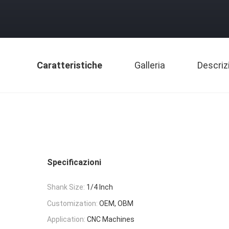
Caratteristiche
Galleria
Descriz
Specificazioni
Shank Size:
1/4 Inch
Customization:
OEM, OBM
Application:
CNC Machines