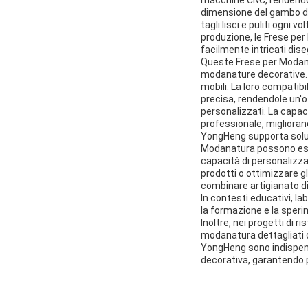
dimensione del gambo di 
tagli lisci e puliti ogni
produzione, le Frese per
facilmente intricati dis
Queste Frese per Modanatu
modanature decorative. A
mobili. La loro compatib
precisa, rendendole un'o
personalizzati. La capaci
professionale, migliorand
YongHeng supporta soluzi
Modanatura possono esse
capacità di personalizza
prodotti o ottimizzare gl
combinare artigianato di
In contesti educativi, 
la formazione e la sper
Inoltre, nei progetti di r
modanatura dettagliati c
YongHeng sono indispensab
decorativa, garantendo pr