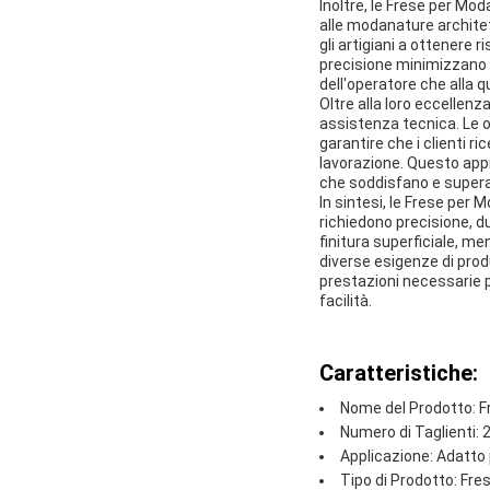
Inoltre, le Frese per Mo
alle modanature architett
gli artigiani a ottenere 
precisione minimizzano 
dell'operatore che alla q
Oltre alla loro eccellen
assistenza tecnica. Le
garantire che i clienti r
lavorazione. Questo appro
che soddisfano e superan
In sintesi, le Frese per
richiedono precisione, dur
finitura superficiale, m
diverse esigenze di produ
prestazioni necessarie p
facilità.
Caratteristiche:
Nome del Prodotto: 
Numero di Taglienti: 2
Applicazione: Adatto
Tipo di Prodotto: Fres