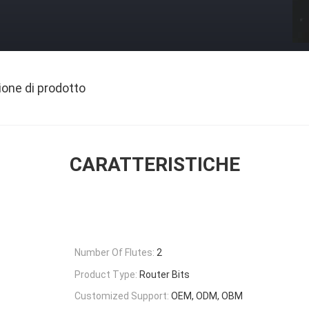
ione di prodotto
CARATTERISTICHE
Number Of Flutes:
2
Product Type:
Router Bits
Customized Support:
OEM, ODM, OBM