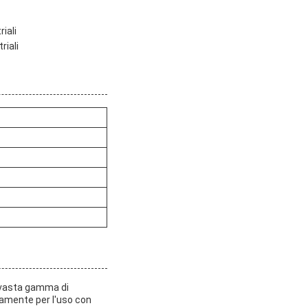
iali
riali
a vasta gamma di
tamente per l'uso con