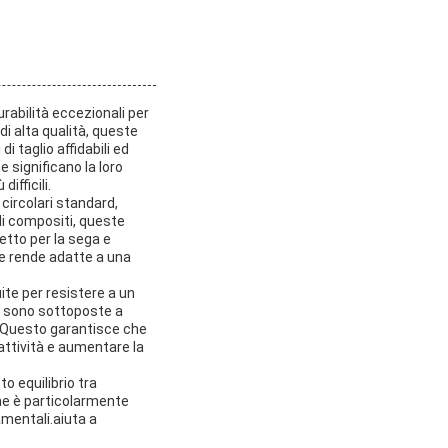
urabilità eccezionali per
i alta qualità, queste
 taglio affidabili ed
 significano la loro
ifficili.
circolari standard,
ali compositi, queste
etto per la sega e
le rende adatte a una
ite per resistere a un
me sono sottoposte a
uraQuesto garantisce che
nattività e aumentare la
to equilibrio tra
 che è particolarmente
amentali.aiuta a