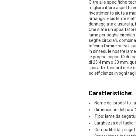
Oltre alle specifiche te
migliora il loro aspetto
rivestimento aiuta a mant
rimanga resistente e aff
danneggiata o usurata, 
Che siate un appaltatore,
lame per seghe circolari
seghe circolari, combinat
officina.fornire servizi p
In sintesi, le nostre lam
le proprie capacità di ta
di 25,4 mm o 30 mm, quali
i più alti standard delle 
ed efficienza in ogni tagl
Caratteristiche:
Nome del prodotto: la
Dimensione del foro:
Tipo: lame da segatur
Larghezza del taglio: 0
Compatibilità: proget