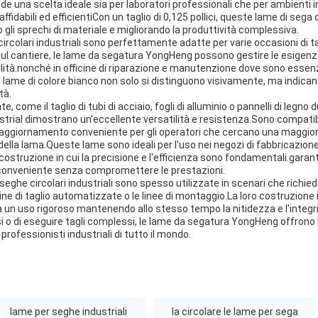
nde una scelta ideale sia per laboratori professionali che per ambienti in
affidabili ed efficientiCon un taglio di 0,125 pollici, queste lame di sega 
o gli sprechi di materiale e migliorando la produttività complessiva.
rcolari industriali sono perfettamente adatte per varie occasioni di ta
ul cantiere, le lame da segatura YongHeng possono gestire le esigenze
ilità.nonché in officine di riparazione e manutenzione dove sono essenzi
e lame di colore bianco non solo si distinguono visivamente, ma indicano
tà.
te, come il taglio di tubi di acciaio, fogli di alluminio o pannelli di legno 
trial dimostrano un'eccellente versatilità e resistenza.Sono compatibil
aggiornamento conveniente per gli operatori che cercano una maggiore
ella lama.Queste lame sono ideali per l'uso nei negozi di fabbricazione,
 costruzione in cui la precisione e l'efficienza sono fondamentali.garant
conveniente senza compromettere le prestazioni.
seghe circolari industriali sono spesso utilizzate in scenari che richied
ine di taglio automatizzate o le linee di montaggio.La loro costruzione 
 un uso rigoroso mantenendo allo stesso tempo la nitidezza e l'integrit
si o di eseguire tagli complessi, le lame da segatura YongHeng offrono l'a
professionisti industriali di tutto il mondo.
lame per seghe industriali
la circolare le lame per sega