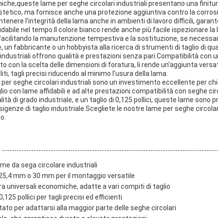
cniche,queste lame per seghe circolari industriali presentano una finitu
 estetico, ma fornisce anche una protezione aggiuntiva contro la corro
enere l'integrità della lama anche in ambienti di lavoro difficili, gara
idabile nel tempo.Il colore bianco rende anche più facile ispezionare la
facilitando la manutenzione tempestiva e la sostituzione, se necessar
 un fabbricante o un hobbyista alla ricerca di strumenti di taglio di qual
 industriali offrono qualità e prestazioni senza pari.Compatibilità co
o con la scelta delle dimensioni di foratura, li rende un'aggiunta versat
uliti, tagli precisi riducendo al minimo l'usura della lama.
e per seghe circolari industriali sono un investimento eccellente per ch
glio con lame affidabili e ad alte prestazioni.compatibilità con seghe circ
tà di grado industriale, e un taglio di 0,125 pollici, queste lame sono
esigenze di taglio industriale.Scegliete le nostre lame per seghe circolar
io.
me da sega circolare industriali
 25,4 mm o 30 mm per il montaggio versatile
a universali economiche, adatte a vari compiti di taglio
,125 pollici per tagli precisi ed efficienti
tato per adattarsi alla maggior parte delle seghe circolari