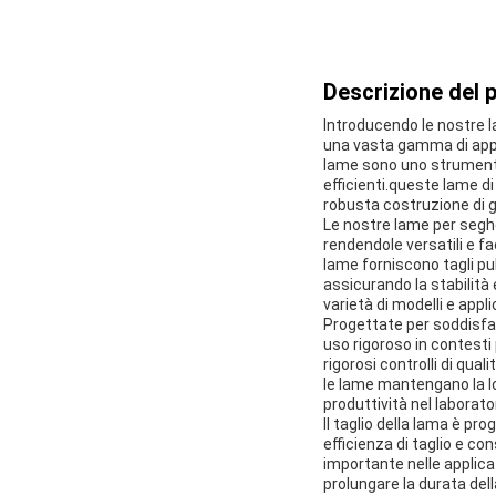
Descrizione del 
Introducendo le nostre la
una vasta gamma di appli
lame sono uno strumento e
efficienti.queste lame di
robusta costruzione di gr
Le nostre lame per seghe 
rendendole versatili e fa
lame forniscono tagli pu
assicurando la stabilità
varietà di modelli e appli
Progettate per soddisfar
uso rigoroso in contesti
rigorosi controlli di qua
le lame mantengano la lor
produttività nel laborator
Il taglio della lama è pro
efficienza di taglio e co
importante nelle applicaz
prolungare la durata del