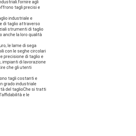
dustriali.fornire agli
offrono tagli precisi e
glio industriale e
 di taglio attraverso
ali strumenti di taglio
 anche la loro qualità
duro, le lame di sega
i con le seghe circolari
 precisione di taglio e
 impianti di lavorazione
ire che gli utenti
ono tagli costanti e
in grado industriale
à del taglioChe si tratti
ffidabilità e le