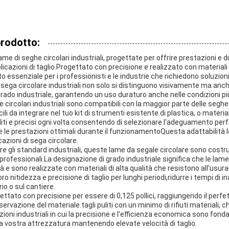
prodotto:
me di seghe circolari industriali, progettate per offrire prestazioni e d
cazioni di taglio.Progettato con precisione e realizzato con materiali d
ssenziale per i professionisti e le industrie che richiedono soluzioni di
 sega circolare industriali non solo si distinguono visivamente ma anche
ado industriale, garantendo un uso duraturo anche nelle condizioni più d
circolari industriali sono compatibili con la maggior parte delle seghe 
cili da integrare nel tuo kit di strumenti esistente.di plastica, o materi
liti e precisi ogni volta.consentendo di selezionare l'adeguamento perf
 e le prestazioni ottimali durante il funzionamentoQuesta adattabilità 
cazioni di sega circolare.
e gli standard industriali, queste lame da segale circolare sono costru
 professionali.La designazione di grado industriale significa che le la
lità e sono realizzate con materiali di alta qualità che resistono all'us
o nitidezza e precisione di taglio per lunghi periodi,ridurre i tempi di i
io o sul cantiere.
gettato con precisione per essere di 0,125 pollici, raggiungendo il perfet
nservazione del materiale.tagli puliti con un minimo di rifiuti materiali,
ioni industriali in cui la precisione e l'efficienza economica sono fond
la vostra attrezzatura mantenendo elevate velocità di taglio.