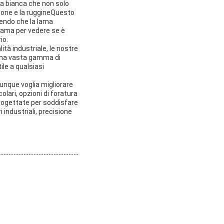
ra bianca che non solo
sione e la ruggineQuesto
ntendo che la lama
 lama per vedere se è
io.
ità industriale, le nostre
n una vasta gamma di
ile a qualsiasi
iunque voglia migliorare
olari, opzioni di foratura
 progettate per soddisfare
i industriali, precisione