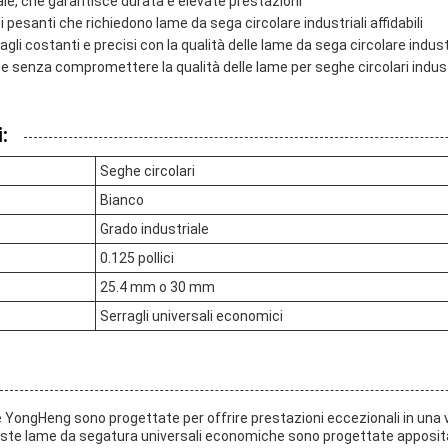
ale, che garantisce durata e elevate prestazioni
i pesanti che richiedono lame da sega circolare industriali affidabili
agli costanti e precisi con la qualità delle lame da sega circolare industr
 senza compromettere la qualità delle lame per seghe circolari indust
:
Seghe circolari
Bianco
Grado industriale
0.125 pollici
25.4 mm o 30 mm
Serragli universali economici
re YongHeng sono progettate per offrire prestazioni eccezionali in un
queste lame da segatura universali economiche sono progettate apposi