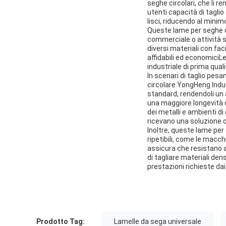
seghe circolari, che li re
utenti capacità di taglio 
lisci, riducendo al minim
Queste lame per seghe ci
commerciale.o attività s
diversi materiali con fac
affidabili ed economiciL
industriale di prima quali
In scenari di taglio pesan
circolare YongHeng Indus
standard, rendendoli un 
una maggiore longevità d
dei metalli e ambienti di
ricevano una soluzione 
Inoltre, queste lame per 
ripetibili, come le macch
assicura che resistano a
di tagliare materiali den
prestazioni richieste dai 
Prodotto Tag:
Lamelle da sega universale