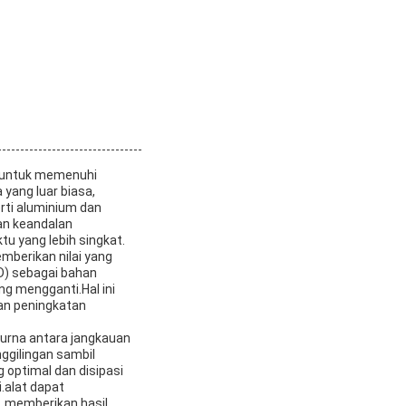
g untuk memenuhi
yang luar biasa,
erti aluminium dan
an keandalan
u yang lebih singkat.
emberikan nilai yang
D) sebagai bahan
g mengganti.Hal ini
an peningkatan
purna antara jangkauan
ggilingan sambil
 optimal dan disipasi
.alat dapat
 memberikan hasil