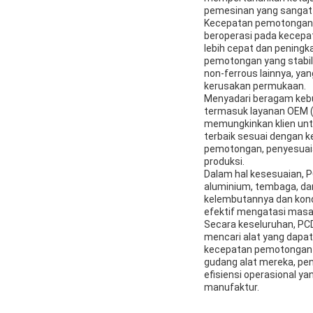
pemesinan yang sangat 
Kecepatan pemotongan y
beroperasi pada kecepata
lebih cepat dan pening
pemotongan yang stabil
non-ferrous lainnya, y
kerusakan permukaan.
Menyadari beragam kebu
termasuk layanan OEM (O
memungkinkan klien unt
terbaik sesuai dengan 
pemotongan, penyesuaia
produksi.
Dalam hal kesesuaian, P
aluminium, tembaga, da
kelembutannya dan kondu
efektif mengatasi masala
Secara keseluruhan, PC
mencari alat yang dapat
kecepatan pemotongan t
gudang alat mereka, pen
efisiensi operasional ya
manufaktur.