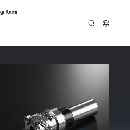
gi Kami
at Biaya Untuk Pengerjaan Presisi