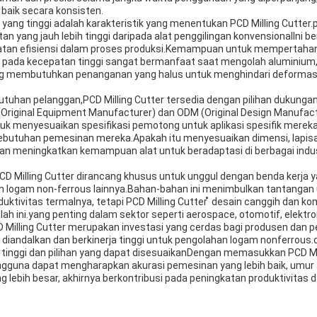
baik secara konsisten.
ang tinggi adalah karakteristik yang menentukan PCD Milling Cutter
n yang jauh lebih tinggi daripada alat penggilingan konvensionalIni be
katan efisiensi dalam proses produksi.Kemampuan untuk mempertahan
 pada kecepatan tinggi sangat bermanfaat saat mengolah aluminium
ang membutuhkan penanganan yang halus untuk menghindari deformasi
tuhan pelanggan,PCD Milling Cutter tersedia dengan pilihan dukunga
riginal Equipment Manufacturer) dan ODM (Original Design Manufacture
uk menyesuaikan spesifikasi pemotong untuk aplikasi spesifik mere
kebutuhan pemesinan mereka.Apakah itu menyesuaikan dimensi, lapisa
n meningkatkan kemampuan alat untuk beradaptasi di berbagai indu
CD Milling Cutter dirancang khusus untuk unggul dengan benda kerja y
n logam non-ferrous lainnya.Bahan-bahan ini menimbulkan tantangan 
ktivitas termalnya, tetapi PCD Milling Cutter ̊ desain canggih dan ko
h ini.yang penting dalam sektor seperti aerospace, otomotif, elektroni
D Milling Cutter merupakan investasi yang cerdas bagi produsen dan
 diandalkan dan berkinerja tinggi untuk pengolahan logam nonferrous
inggi dan pilihan yang dapat disesuaikanDengan memasukkan PCD Mil
gguna dapat mengharapkan akurasi pemesinan yang lebih baik, umur a
ng lebih besar, akhirnya berkontribusi pada peningkatan produktivitas