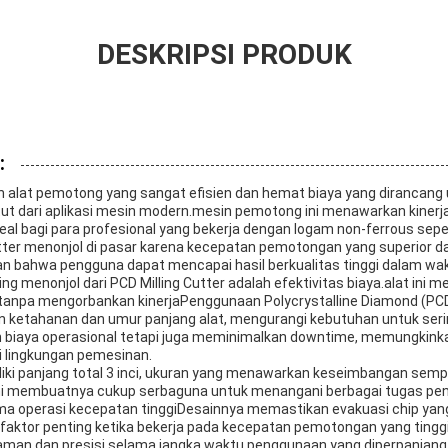
DESKRIPSI PRODUK
:
ah alat pemotong yang sangat efisien dan hemat biaya yang dirancan
 dari aplikasi mesin modern.mesin pemotong ini menawarkan kinerja 
deal bagi para profesional yang bekerja dengan logam non-ferrous sep
tter menonjol di pasar karena kecepatan pemotongan yang superior d
 bahwa pengguna dapat mencapai hasil berkualitas tinggi dalam wakt
ing menonjol dari PCD Milling Cutter adalah efektivitas biaya.alat ini m
 tanpa mengorbankan kinerjaPenggunaan Polycrystalline Diamond (PC
ketahanan dan umur panjang alat, mengurangi kebutuhan untuk serin
 biaya operasional tetapi juga meminimalkan downtime, memungkink
ai lingkungan pemesinan.
liki panjang total 3 inci, ukuran yang menawarkan keseimbangan sem
ni membuatnya cukup serbaguna untuk menangani berbagai tugas pen
ma operasi kecepatan tinggiDesainnya memastikan evakuasi chip yang
aktor penting ketika bekerja pada kecepatan pemotongan yang tinggi
an dan presisi selama jangka waktu penggunaan yang diperpanjang,