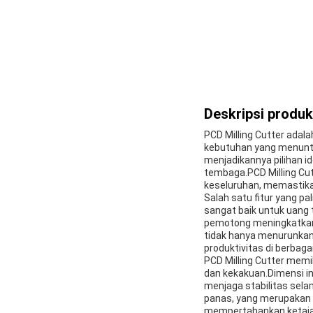
Deskripsi produk
PCD Milling Cutter adal
kebutuhan yang menuntut
menjadikannya pilihan i
tembaga.PCD Milling Cu
keseluruhan, memastikan
Salah satu fitur yang pal
sangat baik untuk uang
pemotong meningkatkan 
tidak hanya menurunkan
produktivitas di berbag
PCD Milling Cutter memi
dan kekakuan.Dimensi i
menjaga stabilitas sela
panas, yang merupakan f
mempertahankan ketajam