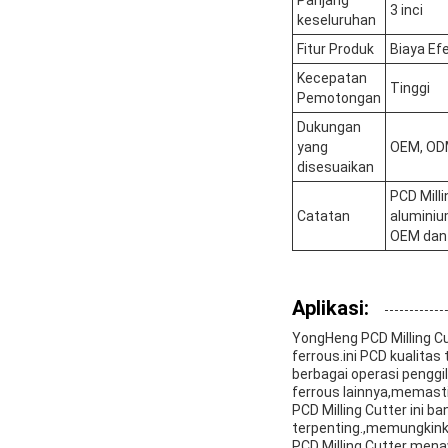
3 inci
keseluruhan
Fitur Produk
Biaya Efe
Kecepatan
Tinggi
Pemotongan
Dukungan
yang
OEM, O
disesuaikan
PCD Milli
Catatan
aluminiu
OEM dan 
Aplikasi:
YongHeng PCD Milling Cu
ferrous.ini PCD kualita
berbagai operasi penggi
ferrous lainnya,memasti
PCD Milling Cutter ini b
terpenting.,memungkink
PCD Milling Cutter mena