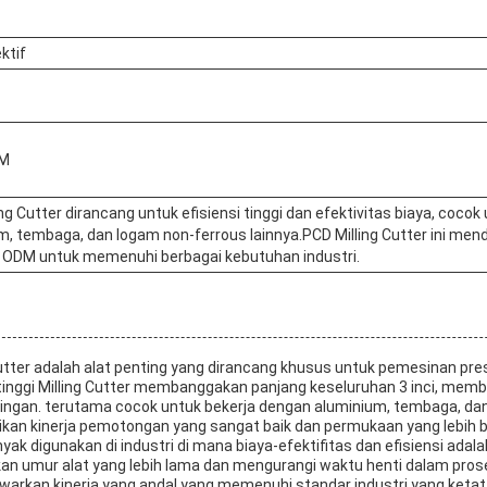
ktif
DM
ng Cutter dirancang untuk efisiensi tinggi dan efektivitas biaya, coc
m, tembaga, dan logam non-ferrous lainnya.PCD Milling Cutter ini me
ODM untuk memenuhi berbagai kebutuhan industri.
tter adalah alat penting yang dirancang khusus untuk pemesinan pres
s tinggi Milling Cutter membanggakan panjang keseluruhan 3 inci, memb
lingan. terutama cocok untuk bekerja dengan aluminium, tembaga, da
kan kinerja pemotongan yang sangat baik dan permukaan yang lebih b
anyak digunakan di industri di mana biaya-efektifitas dan efisiensi adal
an umur alat yang lebih lama dan mengurangi waktu henti dalam pro
warkan kinerja yang andal yang memenuhi standar industri yang ketat