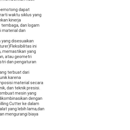
.pemotong dapat
rarti waktu siklus yang
kan kinerja
, tembaga, dan logam
 material dan
n yang disesuaikan
r)Fleksibilitas ini
ka, memastikan yang
n, atau geometri
stri dan pengaturan
ang terbuat dari
unik karena
mposisi material secara
k, dan teknik presisi.
 pembuat mesin yang
.dikombinasikan dengan
ling Cutter ke dalam
lat yang lebih lama,dan
 dan mengurangi biaya