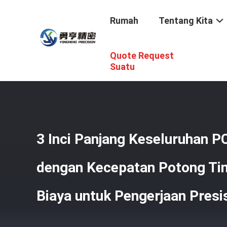
Rumah
Tentang Kita
Quote Request
Rumah
/
Produk
/
PCD Milling Cutter
/
3 Inci Panjang Ke
Suatu
3 Inci Panjang Keseluruhan PC
dengan Kecepatan Potong Ti
Biaya untuk Pengerjaan Presi