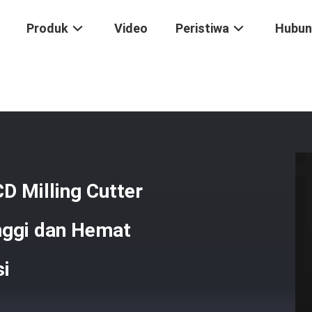
Produk
Video
Peristiwa
Hubun
seluruhan PCD Milling Cutter Dengan Kecepatan Potong Tinggi Dan Hem
D Milling Cutter
nggi dan Hemat
si