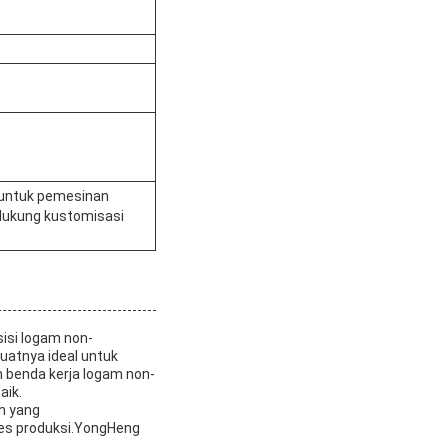
ok untuk pemesinan
ndukung kustomisasi
isi logam non-
uatnya ideal untuk
n benda kerja logam non-
aik.
ah yang
ses produksi.YongHeng
.