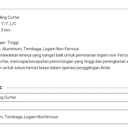
ling Cutter
T/T, L/C
3 inci
an: Tinggi
: Aluminium, Tembaga, Logam Non-Ferrous
enawarkan kinerja yang sangat baik untuk pemesinan logam non-ferro
utter, mencapai kecepatan pemotongan yang tinggi dan peningkatan ef
ter untuk solusi hemat biaya dalam operasi penggilingan Anda.
:
ng Cutter
um, Tembaga, Logam Nonferrous