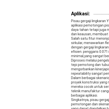
Aplikasi:
Pisau gergaji lingkara
aplikasi pemotongan.pis
daya tahan tetapi juga
dan keausan, membuat PC
Salah satu fitur menonj
sirkular, menawarkan f
dengan gergaji lingkara
efisien. penggaris 0.0
minimal,yang sangat ber
Diproses melalui pengel
tepi pemotong dan tubu
mengorbankan kinerjapis
repeatability sangat pe
Dalam berbagai skenario
proyek konstruksi yang
mereka cocok untuk serin
teknik manufaktur cang
berbagai aplikasi.
Singkatnya, pisau gerga
pemotongan dan skenario
yang dapat diandalkan b