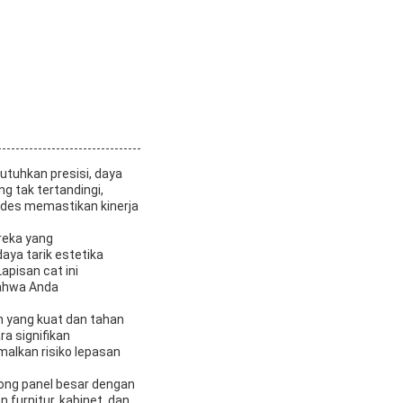
utuhkan presisi, daya
g tak tertandingi,
ades memastikan kinerja
reka yang
aya tarik estetika
pisan cat ini
bahwa Anda
n yang kuat dan tahan
a signifikan
alkan risiko lepasan
ong panel besar dengan
 furnitur, kabinet, dan