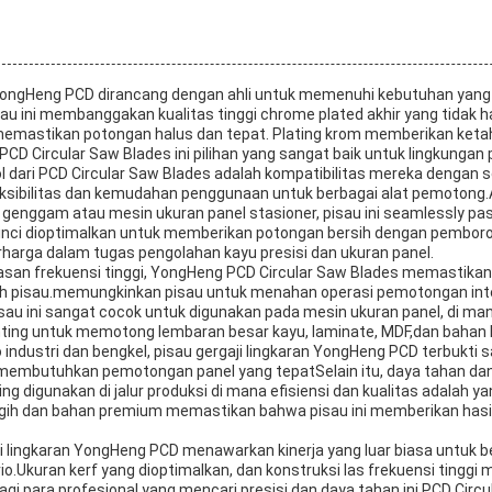
n YongHeng PCD dirancang dengan ahli untuk memenuhi kebutuhan yang
au ini membanggakan kualitas tinggi chrome plated akhir yang tidak
 memastikan potongan halus dan tepat. Plating krom memberikan keta
D Circular Saw Blades ini pilihan yang sangat baik untuk lingkungan p
ol dari PCD Circular Saw Blades adalah kompatibilitas mereka dengan s
leksibilitas dan kemudahan penggunaan untuk berbagai alat pemotong
n genggam atau mesin ukuran panel stasioner, pisau ini seamlessly pa
71 inci dioptimalkan untuk memberikan potongan bersih dengan pembo
harga dalam tugas pengolahan kayu presisi dan ukuran panel.
asan frekuensi tinggi, YongHeng PCD Circular Saw Blades memastikan
h pisau.memungkinkan pisau untuk menahan operasi pemotongan int
au ini sangat cocok untuk digunakan pada mesin ukuran panel, di man
nting untuk memotong lembaran besar kayu, laminate, MDF,dan bahan 
 industri dan bengkel, pisau gergaji lingkaran YongHeng PCD terbukti 
 membutuhkan pemotongan panel yang tepatSelain itu, daya tahan 
g digunakan di jalur produksi di mana efisiensi dan kualitas adalah y
gih dan bahan premium memastikan bahwa pisau ini memberikan hasil
ji lingkaran YongHeng PCD menawarkan kinerja yang luar biasa untuk
.Ukuran kerf yang dioptimalkan, dan konstruksi las frekuensi tinggi
agi para profesional yang mencari presisi dan daya tahan.ini PCD Circ