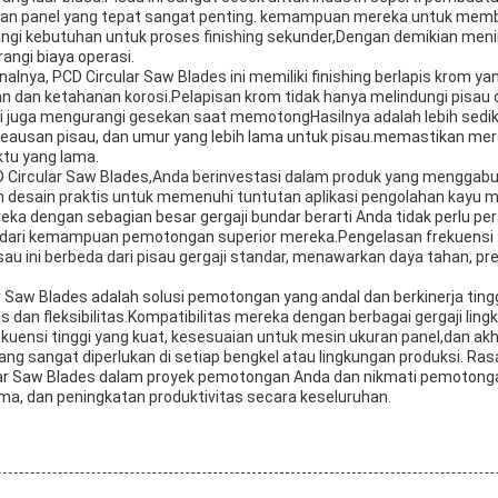
uran panel yang tepat sangat penting. kemampuan mereka untuk memb
ngi kebutuhan untuk proses finishing sekunder,Dengan demikian meni
ngi biaya operasi.
onalnya, PCD Circular Saw Blades ini memiliki finishing berlapis krom
an dan ketahanan korosi.Pelapisan krom tidak hanya melindungi pisau d
pi juga mengurangi gesekan saat memotongHasilnya adalah lebih sedik
it keausan pisau, dan umur yang lebih lama untuk pisau.memastikan me
ktu yang lama.
D Circular Saw Blades,Anda berinvestasi dalam produk yang menggabu
 desain praktis untuk memenuhi tuntutan aplikasi pengolahan kayu 
eka dengan sebagian besar gergaji bundar berarti Anda tidak perlu pe
ari kemampuan pemotongan superior mereka.Pengelasan frekuensi tin
 ini berbeda dari pisau gergaji standar, menawarkan daya tahan, presi
r Saw Blades adalah solusi pemotongan yang andal dan berkinerja tingg
 dan fleksibilitas.Kompatibilitas mereka dengan berbagai gergaji lingk
rekuensi tinggi yang kuat, kesesuaian untuk mesin ukuran panel,dan ak
g sangat diperlukan di setiap bengkel atau lingkungan produksi. Ra
lar Saw Blades dalam proyek pemotongan Anda dan nikmati pemotongan
ama, dan peningkatan produktivitas secara keseluruhan.