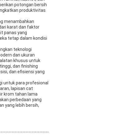
erikan potongan bersih
ngkatkan produktivitas
 yang menambahkan
ari karat dan faktor
it panas yang
reka tetap dalam kondisi
ngkan teknologi
modern dan ukuran
ralatan khusus untuk
ggi, dan finishing
si, dan efisiensi yang
i untuk para profesional
aran, lapisan cat
hir krom tahan lama
sakan perbedaan yang
 yang lebih bersih,