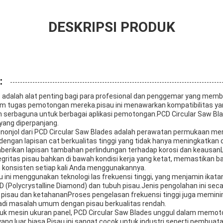
DESKRIPSI PRODUK
:
 adalah alat penting bagi para profesional dan penggemar yang memb
lam tugas pemotongan mereka.pisau ini menawarkan kompatibilitas yan
 serbaguna untuk berbagai aplikasi pemotongan.PCD Circular Saw Bl
yang diperpanjang.
enonjol dari PCD Circular Saw Blades adalah perawatan permukaan me
engan lapisan cat berkualitas tinggi yang tidak hanya meningkatkan d
erikan lapisan tambahan perlindungan terhadap korosi dan keausanLa
ritas pisau bahkan di bawah kondisi kerja yang ketat, memastikan 
 konsisten setiap kali Anda menggunakannya.
ini menggunakan teknologi las frekuensi tinggi, yang menjamin ikata
(Polycrystalline Diamond) dan tubuh pisau.Jenis pengolahan ini secar
pisau dan ketahananProses pengelasan frekuensi tinggi juga meminim
di masalah umum dengan pisau berkualitas rendah.
uk mesin ukuran panel, PCD Circular Saw Blades unggul dalam memot
ang luar biasa.Pisau ini sangat cocok untuk industri seperti pembuatan