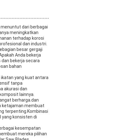
 menuntut dari berbagai
 hanya meningkatkan
hanan terhadap korosi
rofesional dan industri.
ebagian besar gergaji
.Apakah Anda bekerja
s dan bekerja secara
rosan bahan
 ikatan yang kuat antara
ensif tanpa
a akurasi dan
komposit lainnya.
sangat berharga.dan
dan ketajaman membuat
ang terpenting.Kombinasi
 yang konsisten di
 berbagai kesempatan
 membuat mereka pilihan
ular Saw Blades