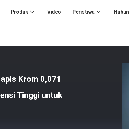
Produk
Video
Peristiwa
Hubun
gaji Bundar PCD Berlapis Krom 0,071 Inci Dengan Pengelasan Frekuen
lapis Krom 0,071
ensi Tinggi untuk