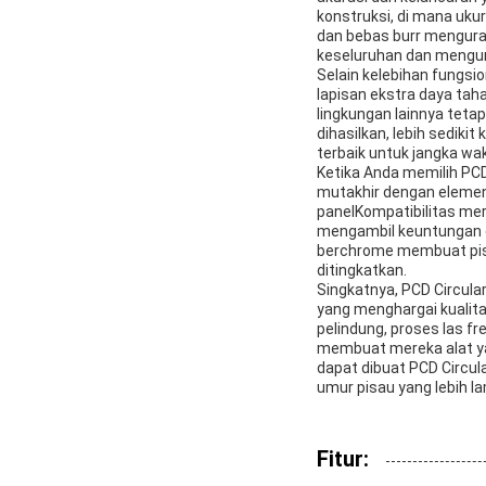
konstruksi, di mana uk
dan bebas burr mengura
keseluruhan dan mengura
Selain kelebihan fungsi
lapisan ekstra daya tah
lingkungan lainnya teta
dihasilkan, lebih sedik
terbaik untuk jangka wa
Ketika Anda memilih PC
mutakhir dengan elemen
panelKompatibilitas mer
mengambil keuntungan d
berchrome membuat pisau
ditingkatkan.
Singkatnya, PCD Circula
yang menghargai kualitas
pelindung, proses las f
membuat mereka alat yan
dapat dibuat PCD Circu
umur pisau yang lebih l
Fitur: