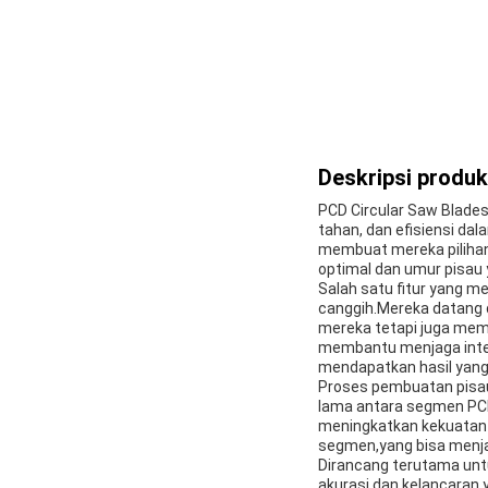
Deskripsi produk
PCD Circular Saw Blades
tahan, dan efisiensi da
membuat mereka pilihan
optimal dan umur pisau 
Salah satu fitur yang m
canggih.Mereka datang d
mereka tetapi juga memb
membantu menjaga integ
mendapatkan hasil yang
Proses pembuatan pisau 
lama antara segmen PCD 
meningkatkan kekuatan 
segmen,yang bisa menja
Dirancang terutama unt
akurasi dan kelancaran y