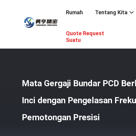
Rumah
Tentang Kita
Quote Request
Rumah
/
Produk
/
PCD Pisau Gergaji Melingkar
/
Mata Ger
Suatu
Mata Gergaji Bundar PCD Ber
Inci dengan Pengelasan Freku
Pemotongan Presisi