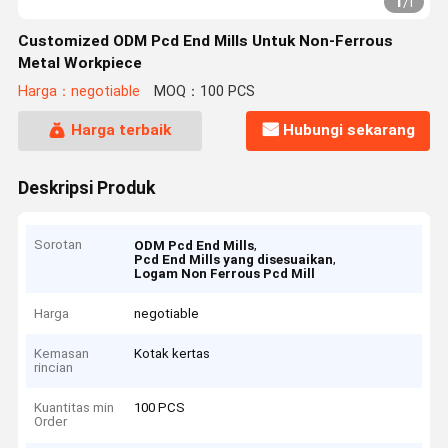
1
/
1
Customized ODM Pcd End Mills Untuk Non-Ferrous
Metal Workpiece
Harga：negotiable
MOQ：100 PCS
Harga terbaik
Hubungi sekarang
Deskripsi Produk
Sorotan
,
ODM Pcd End Mills
,
Pcd End Mills yang disesuaikan
Logam Non Ferrous Pcd Mill
Harga
negotiable
Kemasan
Kotak kertas
rincian
Kuantitas min
100 PCS
Order