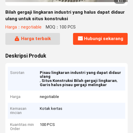
1
/
1
Bilah gergaji lingkaran industri yang halus dapat didaur
ulang untuk situs konstruksi
Harga：negotiable
MOQ：100 PCS
Harga terbaik
Hubungi sekarang
Deskripsi Produk
Sorotan
Pisau lingkaran industri yang dapat didaur
ulang
,
,
Situs Konstruksi Bilah gergaji lingkaran
Garis halus pisau gergaji melingkar
Harga
negotiable
Kemasan
Kotak kertas
rincian
Kuantitas min
100 PCS
Order