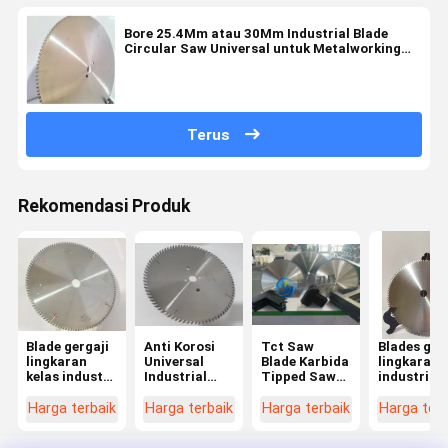
Bore 25.4Mm atau 30Mm Industrial Blade
Circular Saw Universal untuk Metalworking
Shop
Terus
Rekomendasi Produk
Blade gergaji
Anti Korosi
Tct Saw
Blades ger
lingkaran
Universal
Blade Karbida
lingkaran
kelas industri
Industrial
Tipped Saw
industri
dengan 0,125
Circular Saw
Blade 2.2mm
universal
Inci Kerf
Blades
Untuk
dengan
Harga terbaik
Harga terbaik
Harga terbaik
Harga terb
30Mm Bor
Dengan
Memotong
lubang 25,
Lubang
Melamin
mm atau 3