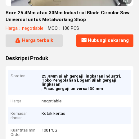
1
/
1
Bore 25.4Mm atau 30Mm Industrial Blade Circular Saw
Universal untuk Metalworking Shop
Harga：negotiable
MOQ：100 PCS
Harga terbaik
Hubungi sekarang
Deskripsi Produk
Sorotan
,
25.4Mm Bilah gergaji lingkaran industri
Toko Pengolahan Logam Bilah gergaji
lingkaran
,
Pisau gergaji universal 30 mm
Harga
negotiable
Kemasan
Kotak kertas
rincian
Kuantitas min
100 PCS
Order