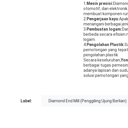
1.
Mesin presisi:
Diamond 
otomotif, dan elektron
membuat komponen rumit
2.
Pengerjaan kayu:
Apak
menangani berbagai jen
3.
Pembuatan logam:
Dar
berbeda secara efisie
logam.
4.
Pengolahan Plastik:
S
pemotongan yang tepat 
pengolahan plastik.
Secara keseluruhan,
Yon
berbagai tugas pemesina
adanya lapisan dan sudu
solusi pemotongan yang 
Label:
Diamond End Mill (Penggiling Ujung Berlian)