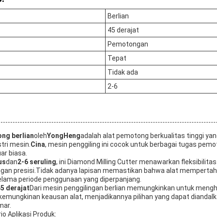
Berlian
45 derajat
Pemotongan
Tepat
Tidak ada
2-6
ng berlian
oleh
YongHeng
adalah alat pemotong berkualitas tinggi ya
stri mesin.
Cina
, mesin penggiling ini cocok untuk berbagai tugas pem
ar biasa.
us
dan
2-6 seruling
, ini Diamond Milling Cutter menawarkan fleksibili
gan presisi.Tidak adanya lapisan memastikan bahwa alat memperta
elama periode penggunaan yang diperpanjang.
45 derajat
Dari mesin penggilingan berlian memungkinkan untuk mengh
kemungkinan keausan alat, menjadikannya pilihan yang dapat diandalk
mar.
o Aplikasi Produk: