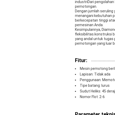
industriDari pengolahan
pemotongan.
Dengan jumlah seruling y
menangani kebutuhan 
berkecepatan tinggi ata
pemesinan Anda.
Kesimpulannya, Diamond 
fleksibilitas.konstruksi
yang andal untuk tugas p
pemotongan yang luar bi
Fitur:
Mesin pemotong berl
Lapisan: Tidak ada
Penggunaan: Memot
Tipe batang: lurus
Sudut Heliks: 45 dera
Nomor Flot: 2-6
Parameter teknis