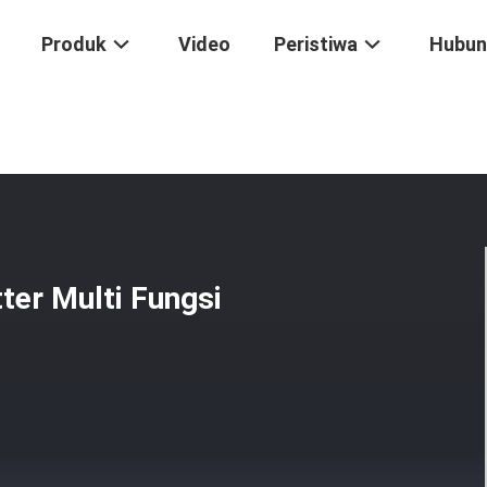
Produk
Video
Peristiwa
Hubun
iamond Milling Cutter Multi Fungsi Untuk Memotong
ter Multi Fungsi