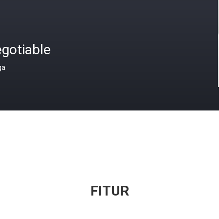
gotiable
ga
FITUR