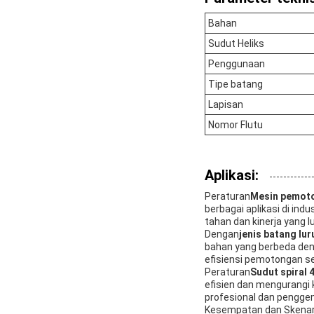
Bahan
Sudut Heliks
Penggunaan
Tipe batang
Lapisan
Nomor Flutu
Aplikasi:
Peraturan
Mesin pemoto
berbagai aplikasi di indu
tahan dan kinerja yang lu
Dengan
jenis batang lur
bahan yang berbeda den
efisiensi pemotongan s
Peraturan
Sudut spiral 
efisien dan mengurangi 
profesional dan pengge
Kesempatan dan Skenari