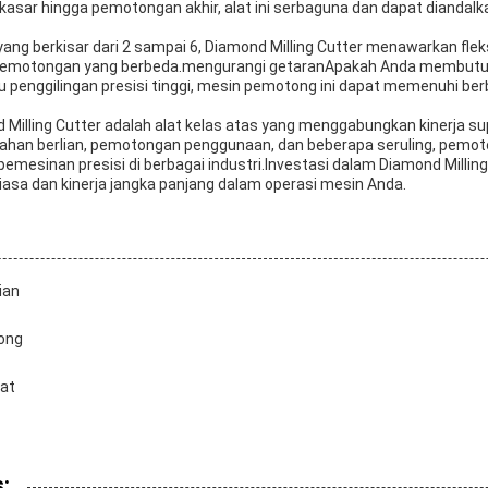
 kasar hingga pemotongan akhir, alat ini serbaguna dan dapat diandal
ang berkisar dari 2 sampai 6, Diamond Milling Cutter menawarkan flek
pemotongan yang berbeda.mengurangi getaranApakah Anda membut
u penggilingan presisi tinggi, mesin pemotong ini dapat memenuhi be
Milling Cutter adalah alat kelas atas yang menggabungkan kinerja sup
 bahan berlian, pemotongan penggunaan, dan beberapa seruling, pemoton
emesinan presisi di berbagai industri.Investasi dalam Diamond Milling
asa dan kinerja jangka panjang dalam operasi mesin Anda.
ian
ong
jat
: