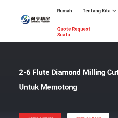
Rumah
Tentang Kita
Quote Request
Rumah
/
Produk
/
Mesin Pemotong Berlian
/
2-6 Flute D
Suatu
2-6 Flute Diamond Milling Cut
Untuk Memotong