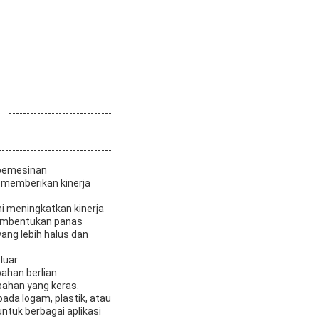
i pemesinan
 memberikan kinerja
ini meningkatkan kinerja
embentukan panas
ng lebih halus dan
luar
ahan berlian
bahan yang keras.
da logam, plastik, atau
tuk berbagai aplikasi