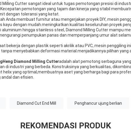
Milling Cutter sangat ideal untuk tugas pemotongan presisi di indust
ik.Kecepatan pemotongan yang tajam dan kinerja yang stabil membua
 dengan toleransi yang ketat.
ah Anda membuat furnitur atau mengerjakan proyek DIY, mesin penggil
is kayu dengan mudah.meningkatkan kualitas keseluruhan proyek pen
i aluminium hingga stainless steel, Diamond Milling Cutter mampu 
n.mengurangi penumpukan panas dan memperpanjang umur alat sela
aat bekerja dengan plastik seperti akrilik atau PVC, mesin penggiling 
tanpa menyebabkan deformasi material.menjadikannya pilihan yang an
gHeng Diamond Milling Cutter
adalah alat pemotong serbaguna yan
n di industri yang berbeda. Konstruksinya yang berkualitas, dikombin
t helix yang optimal,membuatnya aset yang berharga bagi para profe
andal dan efisien.
Diamond Cut End Mill
Penghancur ujung berlian
REKOMENDASI PRODUK