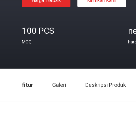
Harga Terbaik
Kirimkan Kami
100 PCS
ne
MOQ
har
fitur
Galeri
Deskripsi Produk