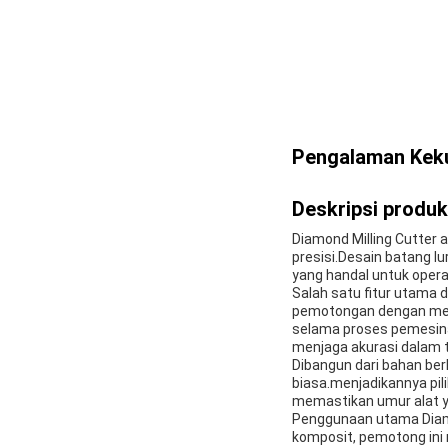
Pengalaman Keku
Deskripsi produk
Diamond Milling Cutter 
presisi.Desain batang l
yang handal untuk oper
Salah satu fitur utama d
pemotongan dengan mem
selama proses pemesina
menjaga akurasi dalam t
Dibangun dari bahan ber
biasa.menjadikannya pil
memastikan umur alat y
Penggunaan utama Diamo
komposit, pemotong ini