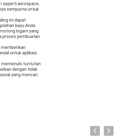
ri seperti aerospace,
tnya sempurna untuk
ing ini dapat
golahan kayu Anda.
memotong logam yang
ma proses pembuatan
ini memberikan
dal untuk aplikasi
g memenuhi tuntutan
asikan dengan tidak
sional yang mencari