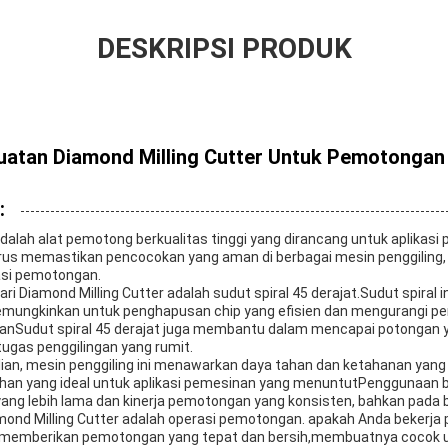
DESKRIPSI PRODUK
atan Diamond Milling Cutter Untuk Pemotongan
:
adalah alat pemotong berkualitas tinggi yang dirancang untuk aplikas
urus memastikan pencocokan yang aman di berbagai mesin penggiling,
asi pemotongan.
ari Diamond Milling Cutter adalah sudut spiral 45 derajat.Sudut spiral 
ungkinkan untuk penghapusan chip yang efisien dan mengurangi p
nSudut spiral 45 derajat juga membantu dalam mencapai potongan ya
ugas penggilingan yang rumit.
lian, mesin penggiling ini menawarkan daya tahan dan ketahanan yang 
ihan yang ideal untuk aplikasi pemesinan yang menuntutPenggunaan b
ang lebih lama dan kinerja pemotongan yang konsisten, bahkan pada 
nd Milling Cutter adalah operasi pemotongan. apakah Anda bekerja pa
 memberikan pemotongan yang tepat dan bersih,membuatnya cocok un