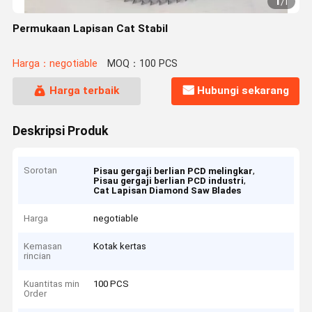
1
/
1
Permukaan Lapisan Cat Stabil
Harga：negotiable
MOQ：100 PCS
Harga terbaik
Hubungi sekarang
Deskripsi Produk
Sorotan
,
Pisau gergaji berlian PCD melingkar
,
Pisau gergaji berlian PCD industri
Cat Lapisan Diamond Saw Blades
Harga
negotiable
Kemasan
Kotak kertas
rincian
Kuantitas min
100 PCS
Order