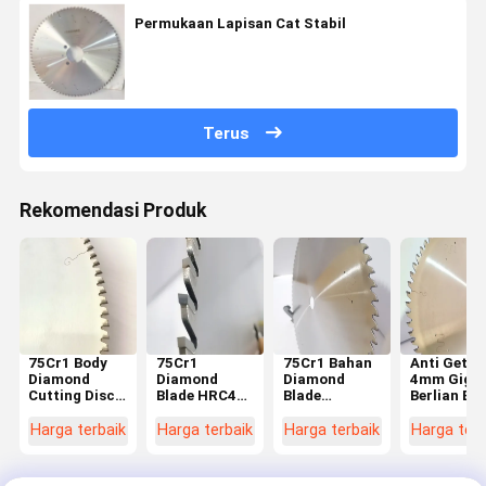
Permukaan Lapisan Cat Stabil
Terus
Rekomendasi Produk
75Cr1 Body
75Cr1
75Cr1 Bahan
Anti Getar
Diamond
Diamond
Diamond
4mm Gigi
Cutting Disc
Blade HRC45
Blade
Berlian Bl
Untuk Long
untuk batuan
Circular Saw
Circular S
Lasting
quarry
Daur Ulang
HRC50 Unt
Harga terbaik
Harga terbaik
Harga terbaik
Harga terb
Quarry Stone
tahan haus
Batu Batu
Slabs
Batu