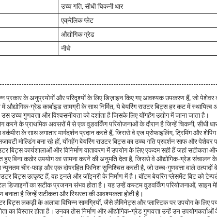
उच्च गति, सीधी चिकनी धार
एक्रेलिक प्लेट
औद्योगिक ग्रेड
नीचे
भिन्न प्रकार के अनुप्रयोगों और परिदृश्यों के लिए डिज़ाइन किए गए आवश्यक उपकरण हैं, जो पेशेवर 
 में औद्योगिक-ग्रेड कार्बाइड सामग्री के साथ निर्मित, ये बेयरिंग राउटर बिट्स हर कट में स्थायित
स उच्च गुणवत्ता और विश्वसनीयता को दर्शाता है जिसके लिए योंगहेंग उद्योग में जाना जाता है।
 करने के प्राथमिक अवसरों में से एक वुडवर्किंग परियोजनाओं के दौरान है जिन्हें चिकनी, सीधी 
्स वर्कपीस के साथ लगातार मार्गदर्शन प्रदान करते हैं, जिससे वे एज प्रोफाइलिंग, ट्रिमिंग और शेपिंग 
जावटी मोल्डिंग बना रहे हों, योंगहेंग बेयरिंग राउटर बिट्स का उच्च गति प्रदर्शन साफ और पेशेवर प
 राउटर बिट्स कार्यशालाओं और विनिर्माण वातावरण में उपयोग के लिए एकदम सही हैं जहां सटीकता और
 सुस्त हुए बिना कठोर उपयोग का सामना करने की अनुमति देता है, जिससे वे औद्योगिक-ग्रेड संचालन क
न्यूनतम चीर-फाड़ और एक दोषरहित फिनिश सुनिश्चित करती है, जो उच्च-गुणवत्ता वाले उत्पादों के 
उटर बिट्स उत्कृष्ट हैं, वह इनले और जॉइनरी के निर्माण में है। बॉटम बेयरिंग प्लेसमेंट बिट को टेम्पले
टिल डिजाइनों का सटीक प्रजनन संभव होता है। यह उन्हें कस्टम वुडवर्किंग परियोजनाओं, साइन 
ण बनाता है जिन्हें सटीकता और स्थिरता की आवश्यकता होती है।
टर बिट्स लकड़ी के अलावा विभिन्न सामग्रियों, जैसे लैमिनेट्स और प्लास्टिक पर उपयोग के लिए पर्याप
गिता का विस्तार होता है। उनका ठोस निर्माण और औद्योगिक-ग्रेड गुणवत्ता उन्हें उन उपयोगकर्ताओ