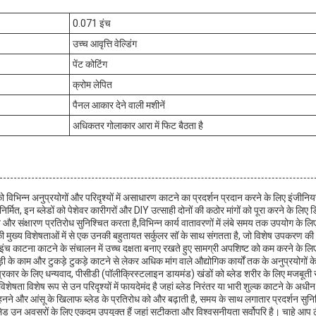
0.071 इंच
उच्च आवृत्ति वेल्डिंग
पेंट कोटिंग
क्रोम लेपित
पैनल आकार देने वाली मशीनें
अधिकतर गोलाकार आरा में फिट बैठता है
ड को विभिन्न अनुप्रयोगों और परिदृश्यों में असाधारण काटने का प्रदर्शन प्रदान करने के लिए इं
 निर्मित, इन ब्लेडों को पेशेवर कारीगरों और DIY उत्साही दोनों की कठोर मांगों को पूरा करने के लि
व और संक्षारण प्रतिरोध सुनिश्चित करता है,विभिन्न कार्य वातावरणों में लंबे समय तक उपयोग के लि
ड की मुख्य विशेषताओं में से एक उनकी बहुतायत सर्कुलर सॉ के साथ संगतता है, जो विशेष उपकरण क
च काटना काटने के संचालन में उच्च दक्षता बनाए रखते हुए सामग्री अपशिष्ट को कम करने के लि
़ी के काम और टुकड़े टुकड़े काटने से लेकर अधिक मांग वाले औद्योगिक कार्यों तक के अनुप्रयोगों 
 प्रकार के लिए धन्यवाद, पीसीडी (पॉलीक्रिस्टलाइन डायमंड) खंडों को ब्लेड शरीर के लिए मजबूती से 
िशेषता विशेष रूप से उन परिदृश्यों में फायदेमंद है जहां ब्लेड निरंतर या भारी शुल्क काटने के अधीन है
ंग पहनने और आंसू के खिलाफ ब्लेड के प्रतिरोध को और बढ़ाती है, समय के साथ लगातार प्रदर्शन सुन
सॉ ब्लेड उन अवसरों के लिए एकदम उपयुक्त हैं जहां सटीकता और विश्वसनीयता सर्वोपरि है। चाहे आप