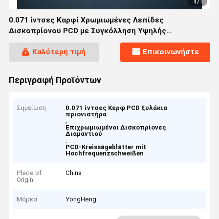
1
/
1
0.071 ίντσες Καρφί Χρωμιωμένες Λεπίδες
Δισκοπρίονου PCD με Συγκόλληση Υψηλής
Συχνότητας για Κοπή Ακριβείας
Καλύτερη τιμή
Επικοινωνήστε
Περιγραφή Προϊόντων
Σημείωση
0.071 ίντσες Κερφ PCD ξυλάκια
πριονιστήρα
,
Επιχρωμιωμένοι Δισκοπρίονες
Διαμαντιού
,
PCD-Kreissägeblätter mit
Hochfrequenzschweißen
Place of
China
Origin
Μάρκα
YongHeng