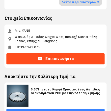
Δείτε περισσότερων
Στοιχεία Επικοινωνίας
Mrs. YANG
Ο αριθμός 31, οδός Xingye West, περιοχή Nanhai, πόλη
Foshan, επαρχία Guangdong
+8613702435075
Επικοινωνήστε
Αποκτήστε Την Καλύτερη Τιμή Για
0.071 ίντσες Καρφί Χρωμιωμένες Λεπίδες
Δισκοπρίονου PCD με Συγκόλληση Υψηλής
Συχνότητας για Κοπή Ακριβείας