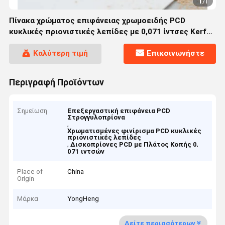
1
/
1
Πίνακα χρώματος επιφάνειας χρωμοειδής PCD
κυκλικές πριονιστικές λεπίδες με 0,071 ίντσες Kerf
για τις μηχανές μεγέθους των πάνελ
Καλύτερη τιμή
Επικοινωνήστε
Περιγραφή Προϊόντων
Σημείωση
Επεξεργαστική επιφάνεια PCD
Στρογγυλοπρίονα
,
Χρωματισμένες φινίρισμα PCD κυκλικές
πριονιστικές λεπίδες
,
,
Δισκοπρίονες PCD με Πλάτος Κοπής 0
071 ιντσών
Place of
China
Origin
Μάρκα
YongHeng
Δείτε περισσότερων