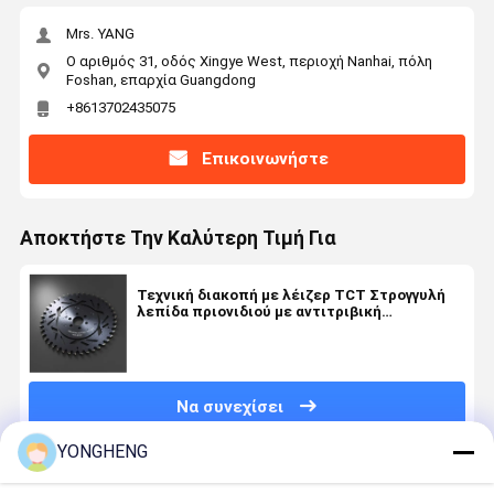
Mrs. YANG
Ο αριθμός 31, οδός Xingye West, περιοχή Nanhai, πόλη
Foshan, επαρχία Guangdong
+8613702435075
Επικοινωνήστε
Αποκτήστε Την Καλύτερη Τιμή Για
Τεχνική διακοπή με λέιζερ TCT Στρογγυλή
λεπίδα πριονιδιού με αντιτριβική
επικάλυψη και ποικίλος αριθμός δοντιών για
ευέλικτη κοπή
Να συνεχίσει
YONGHENG
Συνιστώμενα Προϊόντα