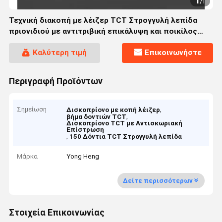
1
/
1
Τεχνική διακοπή με λέιζερ TCT Στρογγυλή λεπίδα
πριονιδιού με αντιτριβική επικάλυψη και ποικίλος
αριθμός δοντιών για ευέλικτη κοπή
Καλύτερη τιμή
Επικοινωνήστε
Περιγραφή Προϊόντων
Σημείωση
,
Δισκοπρίονο με κοπή λέιζερ
,
βήμα δοντιών TCT
Δισκοπρίονο TCT με Αντισκωριακή
Επίστρωση
,
150 Δόντια TCT Στρογγυλή λεπίδα
Μάρκα
Yong Heng
Δείτε περισσότερων
Στοιχεία Επικοινωνίας