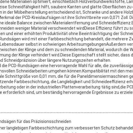
iedene Materialien optimiert, einschließlich Holzverbundwerkstoffe, L
ise Schneidfähigkeit hilft, saubere Kanten und glatte Oberflächen zu e
 in der Möbelherstellung entscheidend ist, Schranke und andere Holz
erkmal der PCD-Kreislaufsägen ist ihre Schnittbreite von 0,071 Zoll. D
ine ideale Balance zwischen Materialentfernung und Schneideffizienz.
neiden weniger Material verschwendet wirdDiese Effizienz führt zu s
n und einer erhöhten Produktivität ohne Beeinträchtigung der Schnei
-Rundsägen wird mit einer Farbbeschichtung behandelt, die mehrere 
r Lebensdauer selbst in schwierigen ArbeitsumgebungenAußerdem verr
 zwischen der Klinge und dem zu schneidenden Material, wodurch di
mung der Klinge verhindert wird.Diese Eigenschaft stellt sicher, dass di
und Schneidpräzision über längere Nutzungszeiten erhalten.
e PCD-Rundsägen eine hervorragende Wahl für alle, die zuverlässige
chsvollen Schneidarbeiten umgehen können.Kompatibilität mit den me
ale Schnittgröße von 0,01 mm, die für die Paneldimensiermaschinen gee
tzende Farbbeschichtung, die Langlebigkeit und Schneideeffizienz erh
beitung oder in der industriellen Plattenverarbeitung tätig sind,die 
ie erforderlich sind, um beständig hervorragende Ergebnisse zu erziele
dsägen für das Präzisionsschneiden
einer langlebigen Farbbeschichtung zum verbesserten Schutz behande