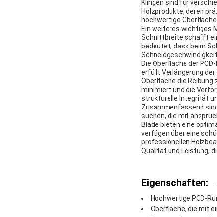
Klingen sind für versch
Holzprodukte, deren präz
hochwertige Oberflächen
Ein weiteres wichtiges M
Schnittbreite schafft e
bedeutet, dass beim Sch
Schneidgeschwindigkeite
Die Oberfläche der PCD
erfüllt.Verlängerung de
Oberfläche die Reibung
minimiert und die Verfor
strukturelle Integrität 
Zusammenfassend sind di
suchen, die mit anspru
Blade bieten eine optim
verfügen über eine schü
professionellen Holzbear
Qualität und Leistung, d
Eigenschaften:
Hochwertige PCD-Run
Oberfläche, die mit 