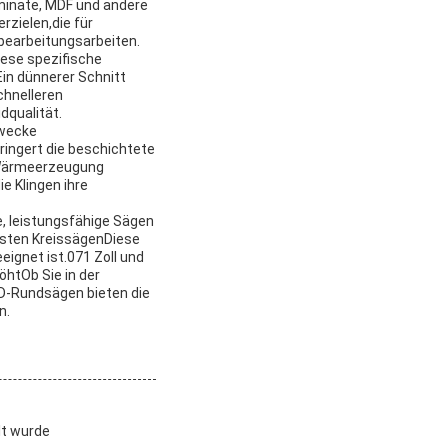
aminate, MDF und andere
rzielen,die für
bearbeitungsarbeiten.
iese spezifische
Ein dünnerer Schnitt
chnelleren
dqualität.
Zwecke
ingert die beschichtete
e Wärmeerzeugung
e Klingen ihre
, leistungsfähige Sägen
isten KreissägenDiese
ignet ist.071 Zoll und
öhtOb Sie in der
PCD-Rundsägen bieten die
n.
lt wurde