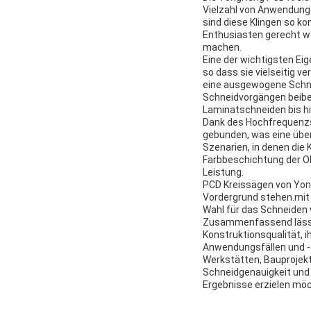
Vielzahl von Anwendungen
sind diese Klingen so k
Enthusiasten gerecht w
machen.
Eine der wichtigsten Ei
so dass sie vielseitig v
eine ausgewogene Schnei
Schneidvorgängen beibe
Laminatschneiden bis hi
Dank des Hochfrequenzs
gebunden, was eine überl
Szenarien, in denen die
Farbbeschichtung der Ob
Leistung.
PCD Kreissägen von Yong
Vordergrund stehen.mit 
Wahl für das Schneiden 
Zusammenfassend lässt 
Konstruktionsqualität, i
Anwendungsfällen und -s
Werkstätten, Bauprojekt
Schneidgenauigkeit und L
Ergebnisse erzielen möc