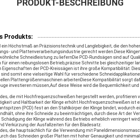
PRODUKT-BESCHREIBUNG
s Produkts:
ein Höchstmaß an Präzisionstechnik und Langlebigkeit, die den hohe
gs- und Plattenverarbeitungsindustrie gerecht werden.Diese Klingen 
öhnliche Schneidleistung zu liefernDie PCD-Rundsägen sind auf Qualit
für einen reibungslosen Betrieb,präzise Schnitte bei gleichzeitiger la
 Eigenschaften der PCD-Kreissägen ist ihre große Kompatibilität. Die
ind somit eine vielseitige Wahl für verschiedene Schneidapplikationen
ellen Plattengrößenmaschinen arbeitenDiese Kompatibilität sorgt daf
zeuge investieren müssen,Auf diese Weise wird die Bequemlichkeit und 
ades, die mit Hochfrequenzschweißen hergestellt werden, profitieren
igkeit und Haltbarkeit der Klinge erhöht.Hochfrequenzschweißen ist ei
antspitzen (PCD) fest an den Stahlkörper der Klinge bindet, wodurch ei
dhält, ohne ihre Schneide zu beeinträchtigen, durch diese Art der Ver
r Schädigung der Klinge während des Betriebs erheblich verringert wir
d Verkürzung der Ausfallzeiten für den Bladesatz.
ades, die hauptsächlich für die Verwendung mit Paneldimensionsmasc
urch das Schneiden großer Platten mit hoher Genauigkeit und minimal