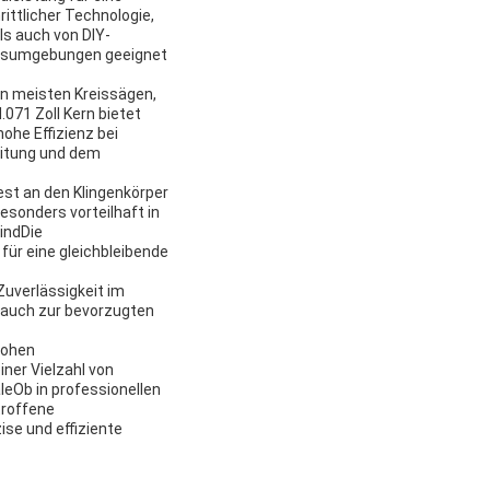
ittlicher Technologie,
ls auch von DIY-
eitsumgebungen geeignet
en meisten Kreissägen,
071 Zoll Kern bietet
ohe Effizienz bei
eitung und dem
st an den Klingenkörper
esonders vorteilhaft in
indDie
für eine gleichbleibende
Zuverlässigkeit im
e auch zur bevorzugten
hohen
iner Vielzahl von
eOb in professionellen
troffene
ise und effiziente