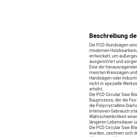
Beschreibung de
Die PCD-Rundsägen sind 
modernen Holzbearbeitun
entwickelt, um außergew
ausgerichtet und sorgen 
Eine der herausragenden
meisten Kreissägen und s
Handsägen oder industri
nicht in spezielle Werk
erhöht..
Die PCD Circular Saw Bl
Bauprozess, der die Fest
die Polycrystalline Diam
intensiven Gebrauch stan
Wahrscheinlichkeit eine
längeren Lebensdauer un
Die PCD Circular Saw Bl
wurden, zeichnen sich d