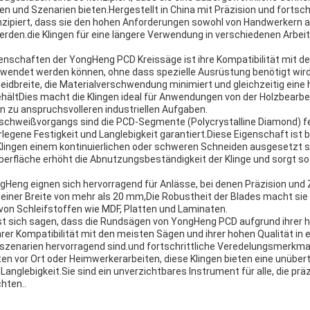
 und Szenarien bieten.Hergestellt in China mit Präzision und fortschr
onzipiert, dass sie den hohen Anforderungen sowohl von Handwerkern a
erden.die Klingen für eine längere Verwendung in verschiedenen Arb
genschaften der YongHeng PCD Kreissäge ist ihre Kompatibilität mit d
erwendet werden können, ohne dass spezielle Ausrüstung benötigt wird.
dbreite, die Materialverschwendung minimiert und gleichzeitig eine h
hältDies macht die Klingen ideal für Anwendungen von der Holzbearb
n zu anspruchsvolleren industriellen Aufgaben.
chweißvorgangs sind die PCD-Segmente (Polycrystalline Diamond) fe
egene Festigkeit und Langlebigkeit garantiert.Diese Eigenschaft ist b
 Klingen einem kontinuierlichen oder schweren Schneiden ausgesetzt s
erfläche erhöht die Abnutzungsbeständigkeit der Klinge und sorgt so 
Heng eignen sich hervorragend für Anlässe, bei denen Präzision und 
einer Breite von mehr als 20 mm,Die Robustheit der Blades macht si
von Schleifstoffen wie MDF, Platten und Laminaten.
sich sagen, dass die Rundsägen von YongHeng PCD aufgrund ihrer 
hrer Kompatibilität mit den meisten Sägen und ihrer hohen Qualität in e
zenarien hervorragend sind.und fortschrittliche Veredelungsmerkmal
en vor Ort oder Heimwerkerarbeiten, diese Klingen bieten eine unüber
anglebigkeit.Sie sind ein unverzichtbares Instrument für alle, die präz
hten..