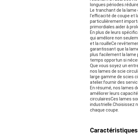
longues périodes.réduire
Le tranchant de la lame 
l'efficacité de coupe e
particulièrement importa
primordiales.aider à pro
En plus de leurs spécifi
qui améliore non seulem
et la rouilleCe revêteme
garantissant que la lame
plus facilement la lame 
temps opportun si néce
Que vous soyez un entrep
nos lames de scie circul
large gamme de scies cir
atelier.fournir des serv
En résumé, nos lames de 
améliorer leurs capacit
circulairesCes lames so
industrielle.Choisissez n
chaque coupe.
Caractéristiques