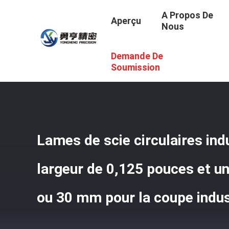
A Propos De
Aperçu
Nous
Demande De
Aperçu
/
Produits
/
Blées De Scie Circulaire Industrielles
Industrielle
Soumission
Lames de scie circulaires ind
largeur de 0,125 pouces et u
ou 30 mm pour la coupe indus