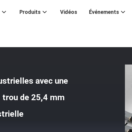
Produits
Vidéos
Événements
/
Lames De Scie Circulaires Industrielles Avec Une Largeur De 0,125
ustrielles avec une
n trou de 25,4 mm
trielle