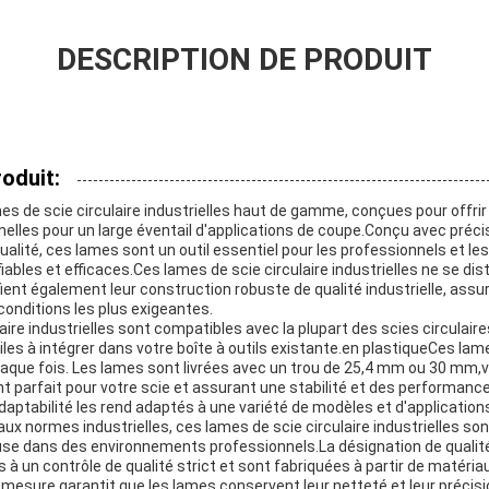
DESCRIPTION DE PRODUIT
oduit:
es de scie circulaire industrielles haut de gamme, conçues pour offr
nelles pour un large éventail d'applications de coupe.Conçu avec précis
alité, ces lames sont un outil essentiel pour les professionnels et le
iables et efficaces.Ces lames de scie circulaire industrielles ne se d
ient également leur construction robuste de qualité industrielle, assur
onditions les plus exigeantes.
aire industrielles sont compatibles avec la plupart des scies circulaire
iles à intégrer dans votre boîte à outils existante.en plastiqueCes la
haque fois. Les lames sont livrées avec un trou de 25,4 mm ou 30 mm
t parfait pour votre scie et assurant une stabilité et des performanc
tabilité les rend adaptés à une variété de modèles et d'applications 
x normes industrielles, ces lames de scie circulaire industrielles so
euse dans des environnements professionnels.La désignation de qualité 
à un contrôle de qualité strict et sont fabriquées à partir de matéria
e mesure garantit que les lames conservent leur netteté et leur préci