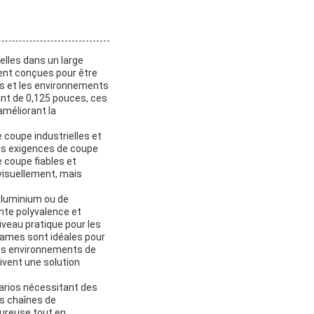
lles dans un large
ent conçues pour être
nels et les environnements
ant de 0,125 pouces, ces
améliorant la
 coupe industrielles et
es exigences de coupe
e coupe fiables et
visuellement, mais
'aluminium ou de
nte polyvalence et
iveau pratique pour les
lames sont idéales pour
 les environnements de
oivent une solution
narios nécessitant des
s chaînes de
goureuse tout en