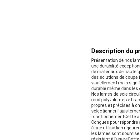
Description du pr
Présentation de nos lam
une durabilité exception
de matériaux de haute qu
des solutions de coupe f
visuellement mais signif
durable même dans les c
Nos lames de scie circul
rend polyvalentes et fac
propres et précises à c
sélectionner l'ajustemen
fonctionnementCette adap
Conçues pour répondre au
à une utilisation rigour
les lames sont soumises 
résistant à l'usureCett