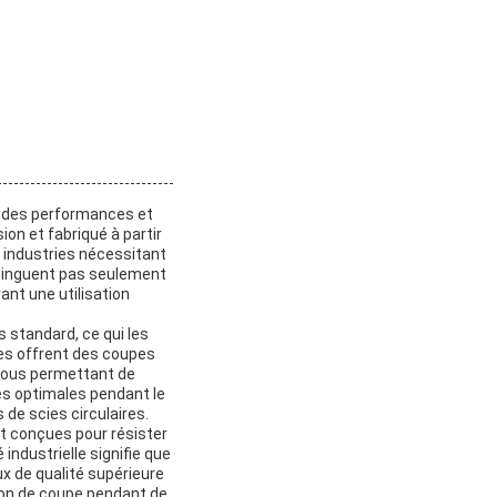
ir des performances et
ion et fabriqué à partir
s industries nécessitant
istinguent pas seulement
ant une utilisation
s standard, ce qui les
mes offrent des coupes
,vous permettant de
es optimales pendant le
de scies circulaires.
nt conçues pour résister
industrielle signifie que
ux de qualité supérieure
sion de coupe pendant de