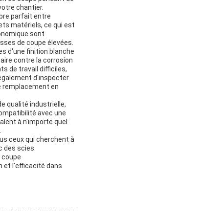
votre chantier.
bre parfait entre
ts matériels, ce qui est
économique sont
tesses de coupe élevées.
es d'une finition blanche
ire contre la corrosion
de travail difficiles,
 également d'inspecter
 le remplacement en
 qualité industrielle,
Compatibilité avec une
alent à n'importe quel
.
ous ceux qui cherchent à
c des scies
e coupe
n et l'efficacité dans