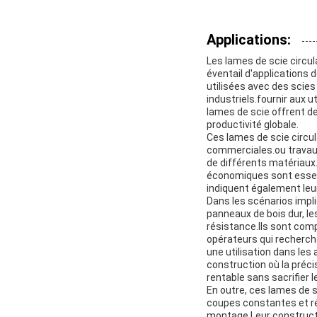
Applications:
Les lames de scie circu
éventail d'applications
utilisées avec des scies 
industriels.fournir aux 
lames de scie offrent d
productivité globale.
Ces lames de scie circul
commerciales.ou travau
de différents matériaux.
économiques sont essen
indiquent également leur
Dans les scénarios impli
panneaux de bois dur, le
résistance.Ils sont comp
opérateurs qui recherch
une utilisation dans les
construction où la précis
rentable sans sacrifier 
En outre, ces lames de 
coupes constantes et r
montage.Leur construction