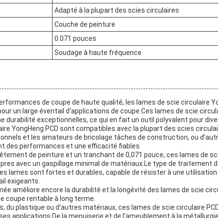
Adapté à la plupart des scies circulaires
Couche de peinture
0.071 pouces
Soudage à haute fréquence
performances de coupe de haute qualité, les lames de scie circulaire
pour un large éventail d'applications de coupe.Ces lames de scie circu
ne durabilité exceptionnelles, ce qui en fait un outil polyvalent pour d
aire YongHeng PCD sont compatibles avec la plupart des scies circulair
ionnels et les amateurs de bricolage.tâches de construction, ou d'aut
t des performances et une efficacité fiables.
êtement de peinture et un tranchant de 0,071 pouce, ces lames de sci
opres avec un gaspillage minimal de matériaux.Le type de traitement 
es lames sont fortes et durables, capable de résister à une utilisatio
il exigeants.
romée améliore encore la durabilité et la longévité des lames de scie ci
 de coupe rentable à long terme.
, du plastique ou d'autres matériaux, ces lames de scie circulaire PCD
es applications.De la menuiserie et de l'ameublement à la métallurgie