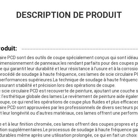
DESCRIPTION DE PRODUIT
oduit:
aire PCD sont des outils de coupe spécialement conçus qui sont idéaux
imensionnement de panneaux.les rendant parfaits pour des coupes p
ui garantit leur durabilité et leur résistance à l'usure et à la corrosio
n procédé de soudage à haute fréquence, ces lames de scie circulaire
s performances supérieures.La technique de soudage à haute fréquenc
ssurant stabilité et précision lors des opérations de coupe.
 scie circulaire PCD est recouverte de peinture, ajoutant une couche
 l'esthétique globale des lames.Le revêtement de peinture aide égalem
upe, ce qui rend les opérations de coupe plus fluides et plus efficaces
laire PCD sont approuvées par les professionnels de divers secteurs p
t leur longévité.ou d'autres matériaux, ces lames offrent une perfor
se et à leur finition chromée, ces lames offrent des coupes propres et p
nition supplémentaires.Le processus de soudage à haute fréquence gar
urables même après une utilisation prolongée, ce qui en fait un choix