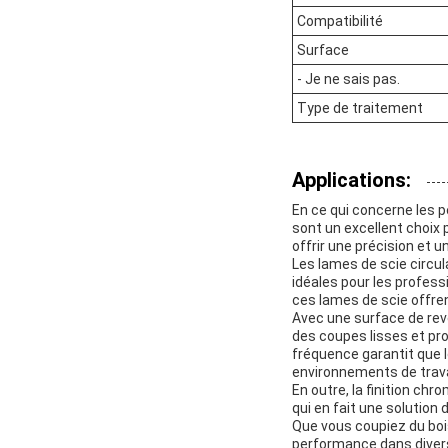
Compatibilité
Surface
- Je ne sais pas.
Type de traitement
Applications:
En ce qui concerne les 
sont un excellent choix 
offrir une précision et u
Les lames de scie circul
idéales pour les profess
ces lames de scie offren
Avec une surface de rev
des coupes lisses et pr
fréquence garantit que l
environnements de trava
En outre, la finition ch
qui en fait une solution
Que vous coupiez du bois
performance dans divers