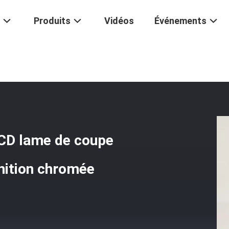
Produits
Vidéos
Événements
ge À Haute Fréquence PCD Lame De Coupe Avec Surface De Peinture 
CD lame de coupe
inition chromée