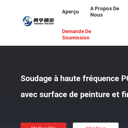
A Propos De
Aperçu
Nous
Demande De
Aperçu
/
Produits
/
Blades De Scie Circulaire PCD
/
Souda
Soumission
Soudage à haute fréquence P
avec surface de peinture et f