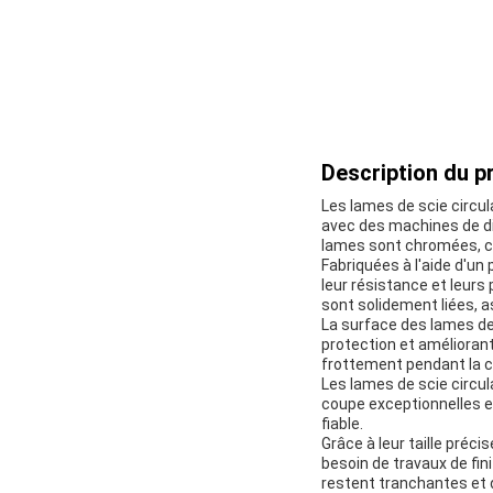
Description du pr
Les lames de scie circul
avec des machines de d
lames sont chromées, ce q
Fabriquées à l'aide d'u
leur résistance et leur
sont solidement liées, a
La surface des lames de
protection et améliorant
frottement pendant la co
Les lames de scie circu
coupe exceptionnelles e
fiable.
Grâce à leur taille préci
besoin de travaux de fi
restent tranchantes et d