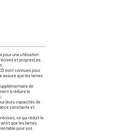
 pour une utilisation
récises et propresLes
n.
 PCD sont connues pour
e assure que les lames
 supplémentaire de
ent à réduire le
.
our leurs capacités de
mance constante et
récises, ce qui réduit le
antit que les lames
 rentable pour vos