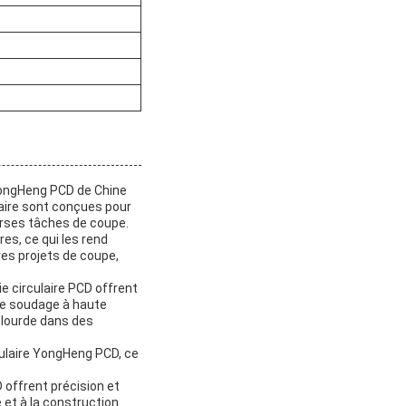
 YongHeng PCD de Chine
laire sont conçues pour
iverses tâches de coupe.
es, ce qui les rend
res projets de coupe,
e circulaire PCD offrent
de soudage à haute
n lourde dans des
rculaire YongHeng PCD, ce
 offrent précision et
 et à la construction