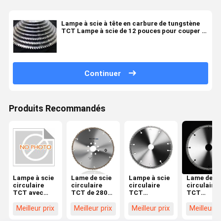
Lampe à scie à tête en carbure de tungstène
TCT Lampe à scie de 12 pouces pour couper la
mélamine
Continuer
Produits Recommandés
Lampe à scie
Lame de scie
Lampe à scie
Lame de sc
circulaire
circulaire
circulaire
circulaire
TCT avec
TCT de 280
TCT
TCT
revêtement
mm à 1825
électrique de
alimentée 
anti-
mm de
280 mm à
l'électricit
Meilleur prix
Meilleur prix
Meilleur prix
Meilleur p
frottement
diamètre
1825 mm de
avec angle