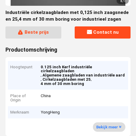
1
/
1
Industriële cirkelzaagbladen met 0,125 inch zaagsnede
en 25,4 mm of 30 mm boring voor industrieel zagen
Beste prijs
Contact nu
Productomschrijving
Hoogtepunt
0.125 inch Kerf industriële
cirkelzaagbladen
,
Algemene zaagbladen van industriële aard
,
,
Cirkelzaagbladen met 25
4 mm of 30 mm boring
Place of
China
Origin
Merknaam
YongHeng
Bekijk meer