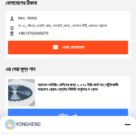
যোগাযোগের ঠিকানা
Mrs. YANG
নং ৩১, জিংয়ে ওয়েস্ট রোড, নানহাই জেলা, ফোশান সিটি, গুয়াংডং প্রদেশ
+8613702435075
এখন যোগাযোগ
এর সেরা মূল্য পান
প্যানেল সাইজিং মেশিনের জন্য ০.০৭১ ইঞ্চি কার্ফ সহ পেইন্টকোটিং
সারফেস ক্রোম প্লেটেড পিসিডি সার্কুলার স ব্লেড
চালিয়ে
YONGHENG