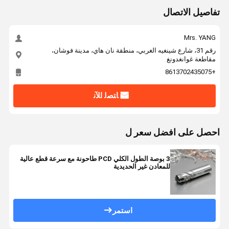
تفاصيل الاتصال
Mrs. YANG
رقم 31، شارع شينغيه الغربي، منطقة نان هاي، مدينة فوشان،
مقاطعة غوانغدونغ
+8613702435075
ﺎﺘﺼﻟ ﺍﻶﻧ
احصل على افضل سعر ل
3 بوصة الطول الكلي PCD طاحونة مع سرعة قطع عالية
للمعادن غير الحديدية
استمر