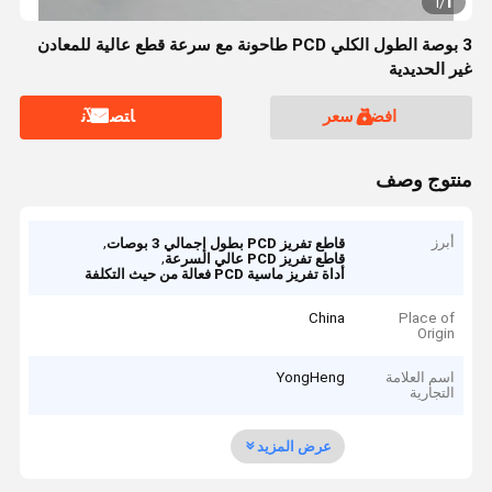
1
1
/
3 بوصة الطول الكلي PCD طاحونة مع سرعة قطع عالية للمعادن
غير الحديدية
افضل سعر
ﺎﺘﺼﻟ ﺍﻶﻧ
منتوج وصف
أبرز
,
قاطع تفريز PCD بطول إجمالي 3 بوصات
,
قاطع تفريز PCD عالي السرعة
أداة تفريز ماسية PCD فعالة من حيث التكلفة
China
Place of
Origin
اسم العلامة
YongHeng
التجارية
عرض المزيد