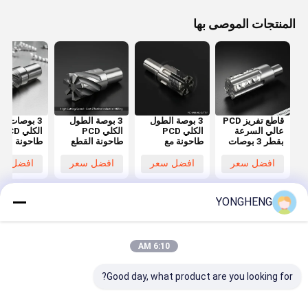
المنتجات الموصى بها
قاطع تفريز PCD
3 بوصة الطول
3 بوصة الطول
3 بوصات ا
عالي السرعة
الكلي PCD
الكلي PCD
الكلي PCD
بقطر 3 بوصات
طاحونة مع
طاحونة القطع
طاحونة الق
لطول إجمالي
سرعة قطع عالية
مع سرعة قطع
مع سرعة ق
للمعادن غير
وأداء فعال من
عالية وتصميم
عالية وتصمي
افضل سعر
افضل سعر
افضل سعر
افضل سع
الحديدية
حيث التكلفة
فعال من حيث
فعال من حي
للمعادن غير
التكلفة للطاحونة
التكلفة
الحديدية
الصناعية الدقيقة
للألومنيوم
YONGHENG
والمعادن غي
الحديدية
منزل
حول نا
اتصل بنا
6:10 AM
خريطة الموقع
سياسة الخصوصية
جودة
شفرة منشار دائري TCT
مصنع الصين.Copyright © 2026 FOSHAN
Good day, what product are you looking for?
YONGHENG CUTTING TOOLS CO., LTD.. All Rights Reserved.