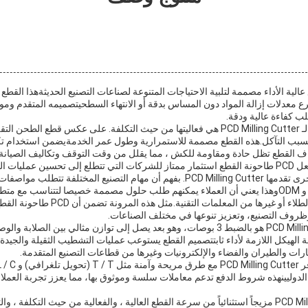
ة قطع عالية الأداء مصممة لتلبية الاحتياجات المتنوعة لصناعات التصنيع الحديثةهذا ال
ع معدلات إزالة المواد دون المساس بدقة أو الانتهاء السطحيتصميمه المتقدم ومواد 
لب كفاءة عالية ودقة.
واحدة من الميزات المتميزة لـ PCD Milling Cutter هي فعاليتها من حيث التكلفة. على عكس ق
ًا بسبب التآكل.هذه القطع مصممة للاستمرارية وطول عمر الخدمةيضمن استخدام تك
ستال (PCD) أن حواف القطع تظل حادة ومقاومة للكش ، مما يقلل من وقت التوقف وتكاليف الصيانة
صاعد النفقات.
التخصيص هو ميزة رئيسية أخرى تقدمها PCD Milling Cutter. بفهم أن مهام التصنيع المخت
المصنعة دعمًا شاملًا لـ OEM و ODMوهذا يعني أن العملاء يمكنهم طلب حلول مصممة خصيصا لتتناسب
ذلك تعديل هندسة القطع أو الطلاء أو غيرها م
روف التصنيع، وتعزيز تنوعها في مختلف الصناعات.
الطول الإجمالي لـ PCD Milling Cutter هو بالضبط 3 بوصات، وهو بعد يصل إلى توازن مثالي 
الهيكل اللازمة لأداء ثابتتصميم القطع يستوعب عمليات التشطيب الثقيلة والجيدة ،
ات والطيران والفضاء والإلكترونيات وغيرها من قطاعات التصنيع المتقدمة.
لدوليينهذه شروط الدفع تدعم معاملات سلسة وموثوق بها، مما يعزز تجربة العملاء 
للاختصار ، تقدم PCD Milling Cutter مزيجاً استثنائياً من سرعة القطع العالية ، والفعالية من حيث التكلفة