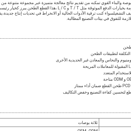
تخصيص.طوله الإجمالي 3 بوصة والبناء القوي تمكنه من تقديم نتائج معالجة متميزة عبر مجموعة متنو
OEM و ODM المرنة و مدعومة بخيارات الدفع الموثوقة مثل T / T و L / C ،هذا
لازمة للتفوق في بيئات التصنيع المطالبة.
لتكلفة لتطبيقات الطحن
ومنيوم والنحاس والمعادن غير الحديدية الأخرى
ثلاثة بوصات
OEM، ODM