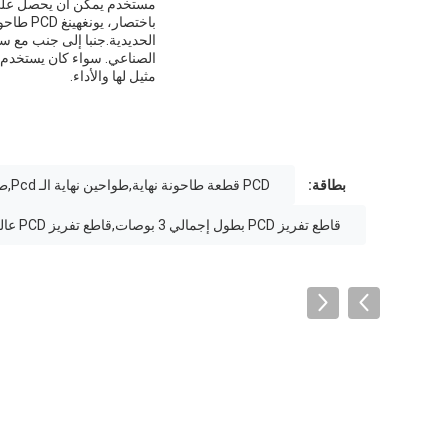
مستخدم يمكن أن يحصل على أ
باختصار
الحديدية.جنبا إلى جنب مع سر
مثيل لها والأداء.
بطاقة:
PCD قطعة طاحونة نهاية,طواحين نهاية الـ Pcd,طواحين الكمبيوتر
قاطع تفريز PCD بطول إجمالي 3 بوصات,قاطع تفريز PCD عالي السرعة,أداة تفريز ماسية PCD فعالة من حيث التكلفة