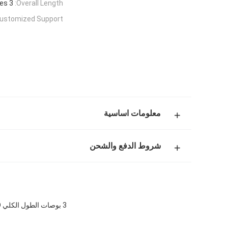
3 Inches
Overall Length:
ustomized Support:
معلومات اساسية
شروط الدفع والشحن
3 بوصات الطول الكلي PCD طاحونة القطع مع سرعة قطع عالية وتصميم فعال من حيث التكلفة للألومنيوم والمعادن غير الحديدية