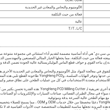
الألومنيوم والنحاس والمعادن غير الحديدية
فعالة من حيث التكلفة
عالية
T/T، L/C
عته فعالة من حيث التكلفة، مما يجعلها الخيار المثالي للمصنعين والمهندسين ال
ة.إن بناءه القوي و حواف قطع الماس البوليكريستالية عالية الجودة تضمن الدقة وا
لتفوق في معالجة المواد مثل الألومنيوم والنحاس والمعادن غير الحديدية الأخرى.
عالية السرعة التي تحافظ على حدتها وتوفر النهايات السلسة، وng PCD
صات يسمح للاستخدام متعددة الاستخدامات في كل من عمليات الطحن على نطاق صغير وك
سرعة القطع العالية هي ميزة أخرى تعريفية لـ Heng PCD Milling Cutter
ية.سواء في مجال الطيران الفضائي، صناعات السيارات والإلكترونيات أو الصناعات ا
ة.هذه المرونة تجعلها مناسبة للتطبيقات المتخصصة حيث الأدوات القياسية قد لا 