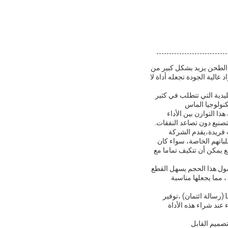
قطع الطحن يزيد بشكل كبير من
عالية الجودة تجعله أداة لا
طع الطحن التقليدية التي تتطلب في كثير
نولوجيا الماس
.هذا التوازن بين الأداء
لفة تتطلب مواصفات فريدة،يقدم الشركة
 مع متطلباتهم الخاصة، سواء كان
ن المعلمات التقنية.مثل هذه المرونة تضمن أن PCD طاحونة القطع يمكن أن تتكيف تماما مع
بين الصلابة والوصول.هذا الحجم يسهل القطع
 مما يجعلها مناسبة
من حيث خيارات الدفع ، تتوفر PCD Milling Cutter مع طرق مريحة وآمنة مثل T / T (تحويل تلغرافي) و L / C (رسالة ائتمان) ،توفير
عند شراء هذه الأداة
 ، والتصميم القابل