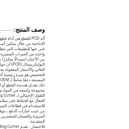
وصف المنتج:
آلة PCD للقطع هي أدا
الإنتاجية من خلال تمكين أسر
غنى عنها للتطبيقات التي تتط
من الأحيان استبدالًا متكرر
البوليكري
العالي والأسعار المعقولة يجعل PCD طاحونة القطع استثمار ممتاز للشركات التي تتطلع إلى تحسين عمليات التصنيع دون ت
مجموعة واسعة من المواد وظ
الفعال مع الحفاظ على سلامة 
للاستخدام في قطاعات السيار
المرونة والضمان للمشترين ا
المتقدمة.