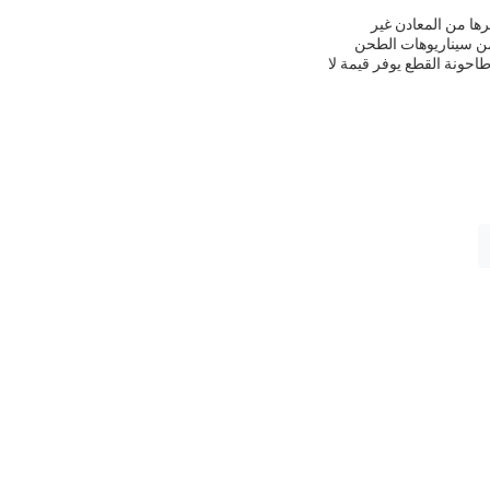
 وغيرها من المعادن غير
 من سيناريوهات الطحن
اعي. سواء كان يستخدم في تطوير النماذج الأولية أو عمليات الإنتاج أو مشاريع معالجة مخصصة ،هذا PCD طاحونة القطع يوفر قيمة لا