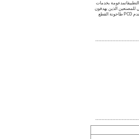
عة من التطبيقاتمدعومة بخدمات
 القطع الطحن يبرز كخيار رئيسي للمصنعين الذين يهدفون
لتحسين الكفاءة وخفض تكاليف التشغيلسواء كنت ترقية الأدوات الحالية أو الانخراط في تحديات إنتاج جديدة،يقدم PCD طاحونة القطع