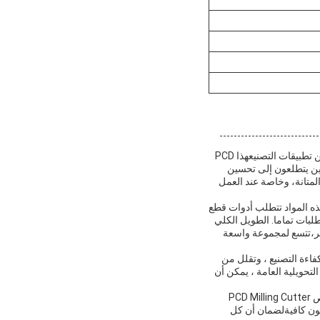
"مقطعة "يونغهينغ "مقطعة "بي سي دي" هي أداة أساسية مصممة لتقديم أداء استثنائي في مجموعة متنوعة من تطبيقات التصنيعهذا PCD
ذين يتطلعون إلى تحسين
لمتانة، وخاصة عند العمل
هذه المواد تتطلب أدوات قطع
YongHe طاحونة القطع تلبي هذه المتطلبات تماما. الطويل الكلي
بير،تتسع لمجموعة واسعة
Yong. هذه القدرة تحسن بكثير من كفاءة التصنيع ، وتقلل من
لتحويلية العامة ، يمكن أن
بالإضافة إلى ذلك ، تقدم YongHeng دعمًا مخصصًا من خلال خدمات OEM و ODM ، مما يسمح للعملاء بتخصيص PCD Milling Cutter
تكون كافيةلضمان أن كل