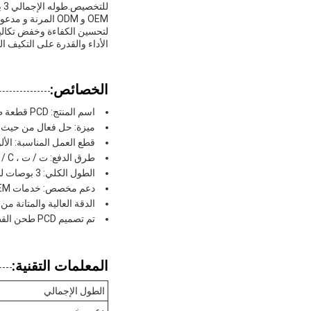
لل
الأداء والقدرة على التكيف ال
الخصائص:
اسم المنتج: PCD قطعة طحن
ميزة: حل فعال من حيث ا
قطع العمل المناسبة: الأل
طرق الدفع: ت / ت ، L / C المقبولة للمعاملات المريحة
الطول الكلي: 3 بوصات للاستخدام المتعدد
دعم مخصص: خدمات OEM و ODM متاحة
الدقة العالية والمتانة من PCD طحن القطع ضمان أداء ممتاز
تم تصميم PCD طحن القطع لتحسين كفاءة التصنيع وخفض التكاليف
المعلمات التقنية:
الطول الإجمالي
دعم مخصص