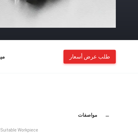
طلب عرض أسعار
مي
مواصفات
Suitable Workpiece: