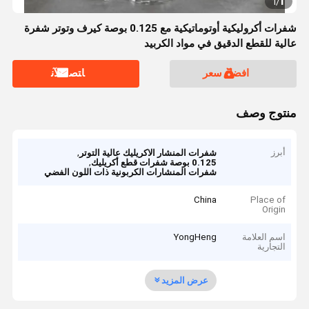
1
1
/
شفرات أكروليكية أوتوماتيكية مع 0.125 بوصة كيرف وتوتر شفرة
عالية للقطع الدقيق في مواد الكربيد
افضل سعر
ﺎﺘﺼﻟ ﺍﻶﻧ
منتوج وصف
أبرز
,
شفرات المنشار الاكريليك عالية التوتر
,
0.125 بوصة شفرات قطع أكريليك
شفرات المنشارات الكربونية ذات اللون الفضي
China
Place of
Origin
اسم العلامة
YongHeng
التجارية
عرض المزيد