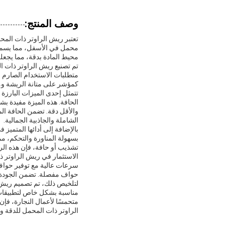
وصف المنتج:
تعتبر ريش الراوتر ذات المح
محمل في الأسفل، مما يسمح 
محيط المادة بدقة، مما يجعله 
تم تصنيع ريش الراوتر ذات الم
متطلبات الاستخدام الصارم في
كمؤشر على متانة الريشة ومقا
تتمثل إحدى الميزات البارزة
الحافة. هذه الميزة مفيدة ب
والأقل دقة. تضمن الحافة الم
الشاملة والجاذبية الجمالية.
بالإضافة إلى أدائها المتمي
بسهولة المناورة والتحكم، م
تشذيب أو حافة، فإن هذه الر
الاستثمار في ريش الراوتر ذ
سرعات عالية مع توفير حواف 
حواف مفصلة. تضمن الجودة ال
لتلخيص ذلك، تم تصميم ريش
مناسبة بشكل خاص لتطبيقات أل
متحمسًا لأعمال النجارة، فإ
الراوتر ذات المحمل للدقة و