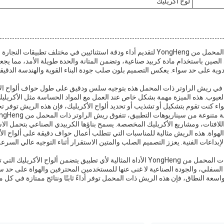
لوح أكريليك
تم تصميم ريش الراوتر ذات المحمل من YongHeng لتقديم أداء ودقة استثنائيين في مختلف تطب
ين باستخدام مادة كربيد صناعية، وتضمن المتانة والحدة طويلة الأمد، مما يجعلها خ
دوية على حد سواء. يعكس التصميم بلون صلب جودة البناء القوية والهندسة الدقيقة
ي ريش الراوتر ذات المحمل هذه بتوجيه سلس ودقيق على طول حواف ألواح الأك
لعيوب. هذه الميزة مهمة بشكل خاص عند العمل مع المواد الحساسة مثل الأكريلي
 كنت تقوم بتشكيل أو تشذيب أو تحديد ألواح الأكريليك، فإن هذه الريش توفر تحكمً
 واللافتات، ومشاريع الأكريليك المخصصة. يسمح بناؤها الكربيدي الصناعي بتحمل 
الهواة. هذه الريش مثالية للمناسبات التي تتطلب أعمال حواف دقيقة على ألواح ا
 الإبداعات الفنية. يعزز التصميم الصلب والمتين الاستقرار أثناء التوجيه عالي الس
باختصار، تعد ريش الراوتر ذات المحمل من YongHeng الأداة المثالية لأي تطبيق يتضمن ألواح
السفلي، والجودة الصناعية لا غنى عنها للمستخدمين المحترفين والهواة على حد 
عة النطاق، فإن هذه الريش ذات المحمل توفر أداءً ثابتًا ونتائج ممتازة في كل م