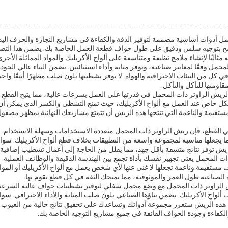
مل أدوات أساسية مصممة لتوفير الدقة والكفاءة في مشاريع النجارة والحرف اليد
بتوجيه سلس ودقيق على طول حواف قطعة العمل الخاصة بك. يضمن هذا التصميم 
مثاليًا لإنشاء ملامح نظيفة ومتناسقة على ألواح الأكريليك والمواد المماثلة الأخرى
حمل وفقًا لمعايير صناعية، وتوفر متانة وأداء استثنائيين. يضمن البناء عالي الجود
 كل من البيئات الاحترافية والهواة. لا يوفر تشطيبها بلون صلب مظهرًا أنيقًا واحت
ومتها للتآكل والتآكل.
 لريش الراوتر ذات المحمل في قدرتها على العمل بسرعات عالية، مما يتيح القطع 
شكل خاص عند العمل مع ألواح الأكريليك، حيث تمنع التشظي والكسر الذي يمكن أن 
ستقيمة والناعمة التي تنتجها هذه الريش أن تتمتع مشاريعك النهائية بمظهر مصقو
ز في القطع، فإن ريش الراوتر ذات المحمل متعددة الاستخدامات وسهلة الاستخدا
ما يجعلها مناسبة لمجموعة واسعة من التطبيقات بخلاف قطع ألواح الأكريليك. سوا
يش توفر نتائج متسقة بأقل جهد، مما يقلل من الحاجة إلى أعمال تشطيب إضافية.
ات المحمل يعني تجهيز نفسك بأداة تجمع بين الهندسة الدقيقة والوظائف العملية.
مستقيمة وناعمة تجعلها لا غنى عنها لأي شخص يعمل مع ألواح الأكريليك أو الموا
صناعية طول العمر والموثوقية، مما يمنحك الثقة في كل قطع تقوم بها.
 الراوتر ذات المحمل مع وضع محمل سفلي لتوفير تشطيبات حواف عالية السرعة
واح الأكريليك. يضمن بناؤها الصناعي بلون صلب المتانة والأداء الاحترافي. سواء 
ن هذه الريش ستعزز مجموعة أدواتك وتساعدك على تحقيق نتائج خالية من العيوب 
الكفاءة وجودة الحواف الفائقة في جميع مشاريع التوجيه الخاصة بك.