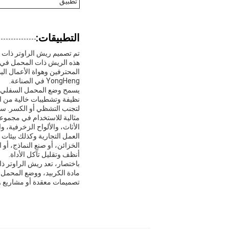
تطبيق
التطبيقات:
هذه الريش ذات المحمل في الص
المحترفين وهواة الأعمال الي
YongHeng في الصناعة.
يسمح وضع المحمل السفلي ف
نظيفة وتشطيبات خالية من ا
لتجنب التشظي أو الكسر. سواء
الأثاث، والألواح الزخرفية،
العمل التجارية وكذلك بيئات 
الخزائن، أو صنع النماذج، أو
أنظف وتقليل تآكل الأداة.
مادة الكربيد، ووضع المحمل 
تصميمات معقدة أو مشاريع واس