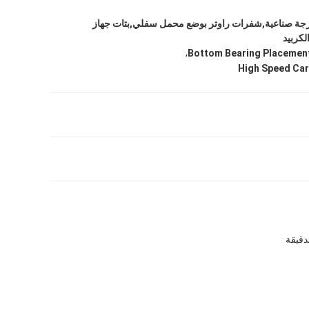
رجة صناعية,شفرات راوتر بوضع محمل سفلي,بتات جهاز
لكربيد
,
Bottom Bearing Placement
High Speed Car
دقيقة