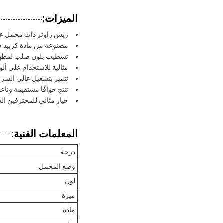
الميزات:
ريش راوتر ذات محمل عال
مصنوعة من مادة كربيد صنا
تشطيب بلون صلب لمظهر
مثالية للاستخدام على ألو
تتميز بتشغيل عالي السرع
تنتج حوافًا مستقيمة ونا
خيار مثالي للمحترفين ا
المعلمات الفنية:
درجة
وضع المحمل
لون
ميزة
مادة