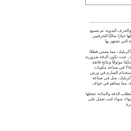
يقات النجارة والحرف اليدوية. تم تصنيع
يارًا مثاليًا للحرفيين
 التي تشتهر بها
ريليك، مما يضمن قطعًا
ك، حيث تكون الدقة ضرورية
ا موثوقًا ونتائج فائقة.
مثالية للاستخدام في مجموعة متنوعة من سيناريوهات التطبيق، تتفوق ريش الراوتر ذات المحمل من YongHeng في صناعة مكونات
الاستخدام الصارم في ورش
لأكريليك، مثل في صناعة
رعة، مما يساهم في حواف
 الأكريليك التي تتطلب الدقة والمتانة. تجعلها
سواء. سواء كنت تعمل على
رة.