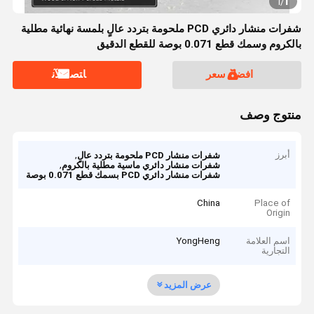
1
1
/
شفرات منشار دائري PCD ملحومة بتردد عالٍ بلمسة نهائية مطلية
بالكروم وسمك قطع 0.071 بوصة للقطع الدقيق
افضل سعر
ﺎﺘﺼﻟ ﺍﻶﻧ
منتوج وصف
أبرز
,
شفرات منشار PCD ملحومة بتردد عالٍ
,
شفرات منشار دائري ماسية مطلية بالكروم
شفرات منشار دائري PCD بسمك قطع 0.071 بوصة
China
Place of
Origin
اسم العلامة
YongHeng
التجارية
عرض المزيد