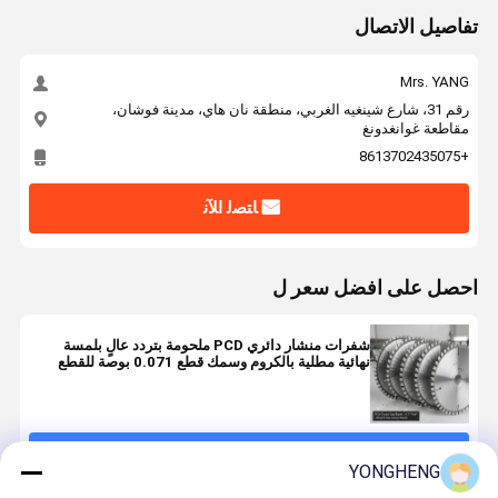
تفاصيل الاتصال
Mrs. YANG
رقم 31، شارع شينغيه الغربي، منطقة نان هاي، مدينة فوشان،
مقاطعة غوانغدونغ
+8613702435075
ﺎﺘﺼﻟ ﺍﻶﻧ
احصل على افضل سعر ل
شفرات منشار دائري PCD ملحومة بتردد عالٍ بلمسة
نهائية مطلية بالكروم وسمك قطع 0.071 بوصة للقطع
الدقيق
استمر
YONGHENG