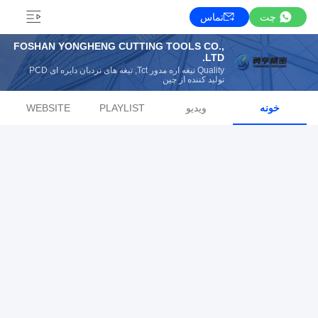
چت
تماس
FOSHAN YONGHENG CUTTING TOOLS CO.,
LTD.
Quality تیغه اره مدور Tct, تیغه های نردبان دایره ای PCD
تولید کننده از چین
خونه
ویدیو
PLAYLIST
WEBSITE